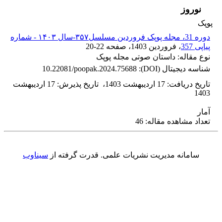
نوروز
پوپک
دوره 31، مجله پوپک فروردین مسلسل۳۵۷-سال ۱۴۰۳ - شماره
پیاپی 357
، فروردین 1403
، صفحه
20-22
نوع مقاله: داستان صوتی مجله پوپک
شناسه دیجیتال (DOI):
10.22081/poopak.2024.75688
تاریخ دریافت
:
17 اردیبهشت 1403
،
تاریخ پذیرش
:
17 اردیبهشت
1403
آمار
تعداد مشاهده مقاله: 46
سامانه مدیریت نشریات علمی.
قدرت گرفته از
سیناوب