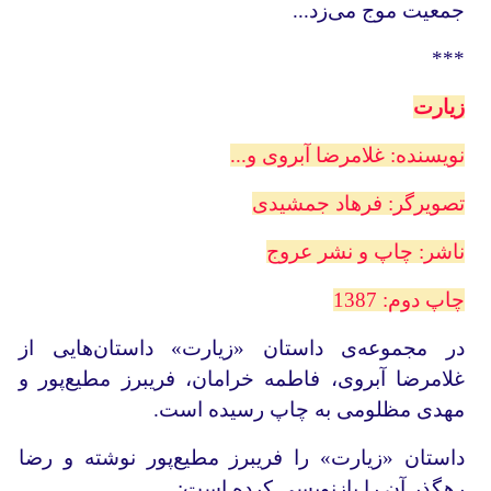
جمعیت موج می‌زد...
***
زیارت
نویسنده: غلامرضا آبروی و...
تصویرگر: فرهاد جمشیدی
ناشر: چاپ و نشر عروج
چاپ دوم: 1387
در مجموعه‌ی داستان «زیارت» داستان‌هایی از
غلامرضا آبروی، فاطمه خرامان، فریبرز مطیع‌پور و
مهدی مظلومی به چاپ رسیده است.
داستان «زیارت» را فریبرز مطیع‌پور نوشته و رضا
رهگذر آن را بازنویسی کرده است: