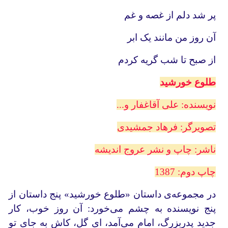
پر شد دلم از غصه و غم
آن روز من مانند یک ابر
از صبح تا شب گریه کردم
طلوع خورشید
نویسنده: علی آقاغفار و...
تصویرگر: فرهاد جمشیدی
ناشر: چاپ و نشر عروج اندیشه
چاپ دوم: 1387
در مجموعه‌ی داستان «طلوع خورشید» پنج داستان از
پنج نویسنده به چشم می‌خورد: آن روز خوب، کار
جدید پدربزرگ، امام می‌آمد، ای گل، کاش به جای تو