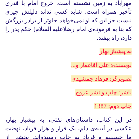
مهرآباد به زمین نشسته است. خروج امام با قدری
تأخیر همراه است. شاید کسی نداند دلیلش چیزی
نیست جز این که او نمی‌خواهد جلوتر از برادر بزرگش
که بنا به فرموده‌ی امام رضا(علیه السلام) حکم پدر را
دارد، راه بیفتد.
به پیشباز بهار
نویسنده: علی آقاغفار و...
تصویرگر: فرهاد جمشیدی
ناشر: چاپ و نشر عروج
چاپ دوم: 1387
در این کتاب، داستان‌های نفتی، به پیشباز بهار،
عکسی در آیینه‌ی دلم، یک فرار و هزار فریاد، نهضت
ما حسینیه و فریاد به چاپ رسیده‌اند. بخشی از