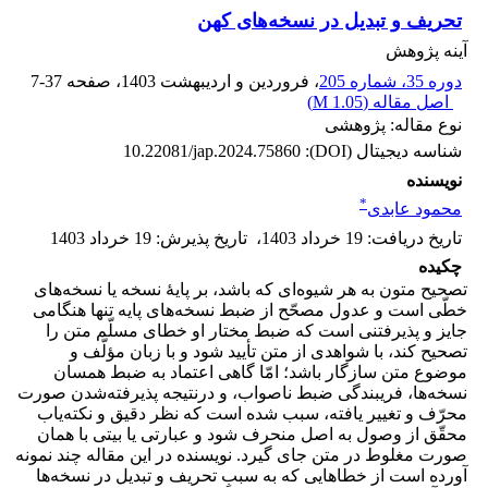
تحریف و تبدیل در نسخه‌های کهن
آینه پژوهش
دوره 35، شماره 205
، فروردین و اردیبهشت 1403
، صفحه
7-37
اصل مقاله (
1.05 M
)
نوع مقاله: پژوهشی
شناسه دیجیتال (DOI):
10.22081/jap.2024.75860
نویسنده
*
محمود عابدی
تاریخ دریافت
:
19 خرداد 1403
،
تاریخ پذیرش
:
19 خرداد 1403
چکیده
تصحیح متون به هر شیوه‌ای که باشد، بر پایۀ نسخه یا نسخه‌های
خطّی است و عدول مصحّح از ضبط نسخه‌های پایه تنها هنگامی
جایز و پذیرفتنی است که ضبط مختار او خطای مسلّم متن را
تصحیح کند، با شواهدی از متن تأیید شود و با زبان مؤلّف و
موضوع متن سازگار باشد؛ امّا گاهی اعتماد به ضبط همسان
نسخه‌ها، فریبندگی ضبط ناصواب، و در‌نتیجه پذیرفته‌شدن صورت
محرّف و تغییر یافته، سبب شده است که نظر دقیق و نکته‌یاب
محقّق از وصول به اصل منحرف شود و عبارتی یا بیتی با همان
صورت مغلوط در متن جای گیرد. نویسنده در این مقاله چند نمونه
آورده است از خطاهایی که به سببِ تحریف و تبدیل در نسخه‌ها