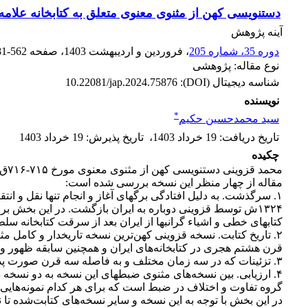
دستنویسی کهن از مثنوی معنوی متعلق به کتابخانه علامه
آینه پژوهش
دوره 35، شماره 205
، فروردین و اردیبهشت 1403
، صفحه
81-562
نوع مقاله: پژوهشی
شناسه دیجیتال (DOI):
10.22081/jap.2024.75876
نویسنده
*
سید محمدحسین حکیم
تاریخ دریافت
:
19 خرداد 1403
،
تاریخ پذیرش
:
19 خرداد 1403
چکیده
مقاله از چهار منظر این نسخه بررسی شده است:
۱۳۲۴ش توسط قزوینی دوباره به ایران بازگشت. در این بخش ب
کتابهای خطی و اشیاء گرانبها از ایران بعد از سرقت کتابخانه سل
۲. تاریخ کتابت. نسخه قزوینی کهن‌ترین نسخه تاریخدار و کامل مث
قرن هشتم هجری در کتابخانه‌های ایران و همچنین سابقه ظهور 
۳. تزئینات که در سه زمان مختلف و به فاصله سه قرن صورت پذیرفته‌ است: همزمان با کتابت نسخه، نیمه دوم قرن نهم یا شاید اواخر آن در هرات یا شاید شیراز، قرن یازدهم.
گروه تفاوت و اختلاف در ضبط است که برای هر کدام نمونه‌هایی 
در این بخش با توجه به این نسخه و سایر نسخه‌های کتابت‌شده 