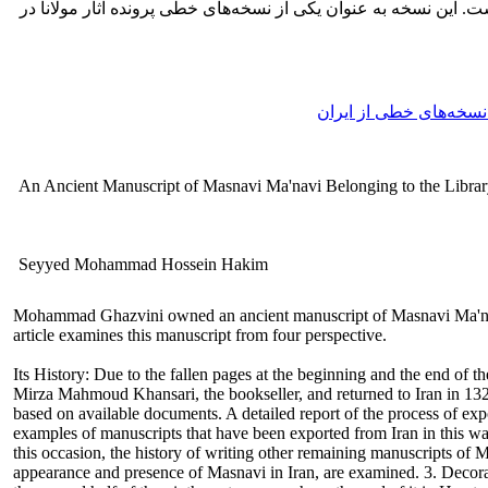
ت. این نسخه به عنوان یکی از نسخه‌های خطی پرونده آثار مولانا در
سخه‌های خطی از ایران
An Ancient Manuscript of Masnavi Ma'navi Belonging to the Librar
Seyyed Mohammad Hossein Hakim
Mohammad Ghazvini owned an ancient manuscript of Masnavi Ma'navi 
article examines this manuscript from four perspective.
Its History: Due to the fallen pages at the beginning and the end of 
Mirza Mahmoud Khansari, the bookseller, and returned to Iran in 132
based on available documents. A detailed report of the process of exp
examples of manuscripts that have been exported from Iran in this w
this occasion, the history of writing other remaining manuscripts of Ma
appearance and presence of Masnavi in Iran, are examined. 3. Decorati