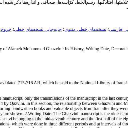
ها، افتادگیها، رسم‌الخط، کرّاسه‌ها، صحافی و اندازه‌ها ذکر شده اس
ی فارسی
؛
نسخه‌های خطی مثنوی
؛
جابه‌جایی نسخه‌های خطی
؛
خروج ن
y of Alameh Mohammad Ghazvini: Its History, Writing Date, Decoratio
dated 715-716 AH, which he sold to the National Library of Iran sho
the manuscript, only the transmissions of the manuscript in the last cen
4 by Qazvini. In this section, the relationship between Ghazvini and 
orting handwritten books and valuable objects from Iran after they were
ay are shown. 2.Writing Date: The Ghazvini manuscript is the oldest an
snavi belonging to the mid-seventh century and the first half of the eigh
ons, which were done in three different periods and at intervals of thre