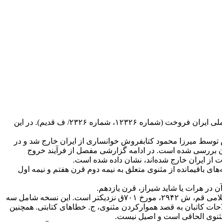
محمد قزوینی دستنویسی کهن از مثنوی معنوی مورخ ۷۱۵-۷۱۶ق در تملّک داشت که کمی پیش از مرگش در ۱۳۲۸ش آن را به کتابخانه ملی ایران فروخت (شماره ۱۲۳۲۶، شماره ۲۳۲۶/ ف قدیم). در این
شت. به دلیل افتادگی برگهای آغاز و انجام تنها نقل و انتقالات نسخه در یک قرن اخیر مشخص است. این نسخه در سال ۱۳۰۱ش توسط میرزا محمود کتابفروش خوانساری از ایران خارج شد و در
یران بررسی شده است. در ادامه گزارشی مفصل از فرآیند خروج
ت از ایران خارج شده‌اند، نشان داده شده است.
‌های باقیمانده از مثنوی متعلق به نیمه دوم قرن هفتم و نیمه اول
۴. ارزیابی. بین نسخه‌های مثنوی ضبطهای این نسخه به دو نسخه دیگر یعنی موزه قونیه، ش ۱۱۹۳، مورخ ۶۸۷ق و مرکز احیاء میراث اسلامی قم، ش ۲۹۴۲، مورخ ۷۰۱ق نزدیکتر است. این نسخه شامل سه
حات کاتبان به قصد هموارکردن مثنوی، ج. خطاهای کتابتی. همچنین
مثنوی الحاقی است و اصیل نیست.