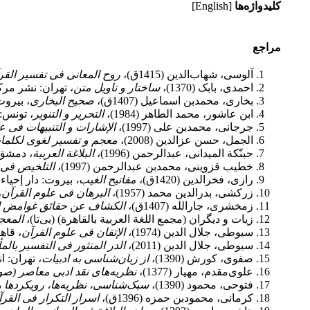
کلیدواژه‌ها
[English]
مراجع
آلوسی، شهاب‌الدین (1415ق)،
روح المعانی فی تفسیر القرآ
احمدی، بابک (1370)،
ساختار و تاویل متن
، تهران: نشر مرک
بخاری، محمد‌بن اسماعیل (1407ق)،
صحیح البخاری
، بیروت
ابن عاشور، محمد الطاهر (1984)،
التحریر و التنویر
، تونس: 
جرجانی، محمد‌بن علی (1997)،
الإشارات و التنبیهات فی عل
الجمل، حسن عزالدین (2008)،
معجم و تفسیر لغوی لکلما
حبنّکة المیدانی، عبدالرحمن (1996)،
البلاغة العربیة
، دمشق: 
خطیب قزوینی، محمد‌بن عبدالرحمن (1997)،
التلخیص فی ع
رازی، فخرالدین (1420ق)،
مفاتیح الغیب،
بیروت: دار إحیاء 
زرکشی، بدرالدین محمد (1957)،
البرهان فی علوم القرآن
،
زمخشری، جارالله (1407ق)،
الکشاف عن حقائق غوامض ال
زیات و دیگران (مجمع اللغة العربیة بالقاهرة) (بی‌تا)،
المعج
سیوطی، جلال الدین (1974)،
الإتقان فی علوم القرآن
، قاه
سیوطی، جلال الدین (2011)،
الدر المنثور فی التفسیر بالمأ
صفوی، کورش (1390)،
از زبان‌شناسی به ادبیات
، تهران: 
علوی‌مقدم، مهیار (1377)،
نظریه
های نقد ادبی معاصر (صور
فتوحی، محمود (1390)،
سبک‌شناسی، نظریه‌ها، رویکردها 
کرمانی، محمود‌بن حمزه (1396ق)،
اسرار التکرار فی القر