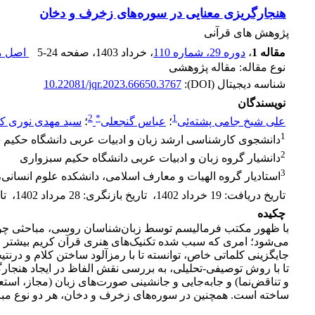
هنجارگریزی معنایی در سوره‌های زخرف و دخان
پژوهش های قرآنی
مقاله 1
،
دوره 29، شماره 110
، خرداد 1403
، صفحه
5-24
اصل مق
نوع مقاله: مقاله پژوهشی
شناسه دیجیتال (DOI):
10.22081/jqr.2023.66650.3767
نویسندگان
2
*
1
علی شیخ جامی پشته‌ئی
؛
عباس گنجعلی
؛
سید مهدی نوری کی
1
دانشجوی کارشناسی ارشد زبان و ادبیات عربی دانشگاه حکیم 
2
دانشیار گروه زبان و ادبیات عربی دانشگاه حکیم سبزواری
3
استادیار گروه الهیات و معارف اسلامی، دانشکده علوم انسانی، د
تاریخ دریافت
:
19 خرداد 1402
،
تاریخ بازنگری
:
28 مرداد 1402
،
تا
چکیده
با ظهور مکتب فرمالیسم توسط زبان‌شناسان روسی، مباحثی چون
می‌شود؛ امری که سبب شده تکنیک‌های هنری قرآن کریم بیشتر مورد 
جایگزینی کلماتی خاص، توانسته تا با رمزآلود ساختن کلام و در
تا با روش توصیفی-تحلیلی، به بررسی نقش الفاظ در ایجاد هنجارگ
و تناقض‌نما) و جابه‌جایی و جانشینی صورت‌های زبان (مجاز، استعاره
ساخته است. همچنین در سوره‌های زخرف و دخان، هر دو نوع مبال