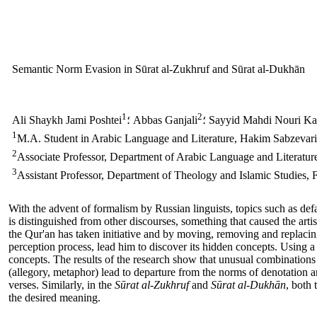
Semantic Norm Evasion in Sūrat al-Zukhruf and Sūrat al-Dukhān
1
2
Sayyid Mahdi Nouri Kay
؛ Abbas Ganjali
Ali Shaykh Jami Poshtei
1
M.A. Student in Arabic Language and Literature, Hakim Sabzevari
2
Associate Professor, Department of Arabic Language and Literatur
3
Assistant Professor, Department of Theology and Islamic Studies, F
With the advent of formalism by Russian linguists, topics such as defa
is distinguished from other discourses, something that caused the arti
the Qur'an has taken initiative and by moving, removing and replacing
perception process, lead him to discover its hidden concepts. Using a 
concepts. The results of the research show that unusual combinations
(allegory, metaphor) lead to departure from the norms of denotation 
verses. Similarly, in the
Sūrat al-Zukhruf
and
Sūrat al-Dukhān
, both 
the desired meaning.