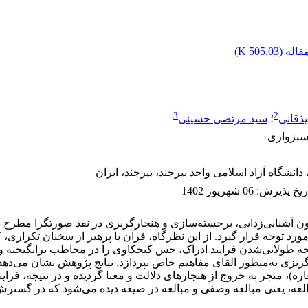
اله (
505.03 K
)
3
2
ذقانی
؛
سید مرتضی حسینی
سبزواری
انشگاه آزاد اسلامی واحد بیرجند، بیرجند، ایران
ریخ پذیرش
:
06 شهریور 1402
 آشنایی‌زدایی، برجسته‌سازی و هنجارگریزی در نقد صورتگرا مطرح 
توجه قرار گیرد. از این نظرگاه، قرآن با پرهیز از سخنان تکراری، کلی
نتیجه طولانی‌شدن فرایند ادراک، حس کنجکاوی را در مخاطب برانگیخته
ریزی به‌منظور القای مفاهیم خاص بپردازد. نتایج پژوهش نشان می‌دهد
)، منجر به خروج از هنجارهای دلالت و معنا گردیده و در نتیجه، فرایند ا
غه، یعنی مبالغه وصفی و مبالغه در صیغه دیده می‌شود که در گسترش