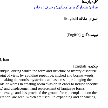
کلیدواژه‌ها
قرآن
؛
هنجارگریزی معنایی
؛
زخرف
؛
دخان
عنوان مقاله
[English]
نویسندگان
[English]
, Iran
چکیده
[English]
itique, during which the form and structure of literary discourse
point of view, by avoiding repetitive, clichéd and boring words,
by making the words mysterious and as a result prolonging the
role of words in creating norm evasion in order to induce specific
adox) and displacement and replacement of language forms
the message and has provided the ground for contemplation on the
ggeration, are seen, which are useful in expanding and enhancing