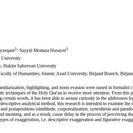
2
3
؛ Sayyid Mortaza Husayni
؛ zeqani
 University
e, Hakim Sabzevari University
aculty of Humanities, Islamic Azad University, Birjand Branch, Birjand
miliarization, highlighting, and norm evasion were raised in formalist cr
stic techniques of the Holy Qur'an to receive more attention. From this 
 certain words, it has been able to arouse curiosity in the addressees 
descriptive-analytical method, this research is intended to examine the 
 and juxtapositions (similitude, corporealization, synesthesia and par
and meaning, and as a result, cause delay in the process of perceiving 
types of exaggeration, i.e. descriptive exaggeration and figurative exa