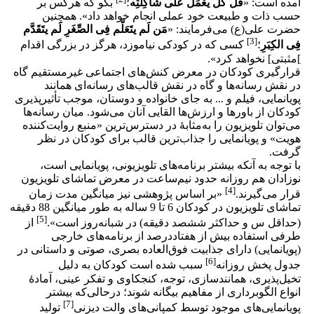
آمده است: «
قُلْ کُلٌّ یعْمَلُ عَلی‏ شاکِلَتِه
؛
بگو که هرکس بر
حسب ذات و طبیعت خود عملی انجام خواهد داد‏». همچنین
حضرت علی(ع) می‌فرمایند: «
مَن لَم یتَعَلَّم فِی الصِّغَرِ لَم یتَقَدَّم
[3]
فِی الکِبَرِ
؛
کسی که در کودکی نیاموزد، هرگز در بزرگی اقدام
]مثبتی] نخواهد کرد».
قرارگیری کودکان در معرض کنش‌های اجتماعی غیرمستقیم گاه
در نقش رسانه‌ها و گاه در نقش قالب‌های رسانه‌ای همانند
پویانمایی، فیلم و ... به جای خانواده و دوستان، موجب تأثیرپذیری
کودکان از باورها و ارزش‌ها القایی آنان می‌شود. میان رسانه‌ها
می‌توان تلویزیون را به‌مثابۀ در دسترس‌ترین «منبع روایت‌کننده
هویت» و پویانمایی را جذاب‌ترین قالب برای کودکان در نظر
گرفت.
با توجه به آنکه بیشتر برنامه‌های تلویزیونی، پویانمایی است،
نوزادان هم روزانه حدود نیم‌ساعت در معرض تماشای تلویزیون
[4]
قرار می‌گیرند.
«بر اساس پژوهشی نیز میانگین مدت زمان
تماشای تلویزیون در کودکان 6 تا 9 ساله به طور میانگین 88 دقیقه
[5]
(حداقل س و حداکثر ششصد دقیقه) در شبانه‌روز است».
از
طرفی استفاده بیش از هفتاددرصد از برنامه‌های خارجی
(پویانمایی) دارای جذابیت فوق‌العاده بصری، صوتی و داستانی در
[6]
جدول پخش روزانه
سبب شده است کودکان به دلیل
تخیل‌پذیری، همانندسازی، توجه، کنجکاوی و تفکر عینی، آمادۀ
انواع الگوبرداری از مفاهیم بیگانه شوند؛ درحالی‌که بیشتر
[7]
پویانمایی‌های موجود توسط کمپانی‌های والت دیزنی
تولید