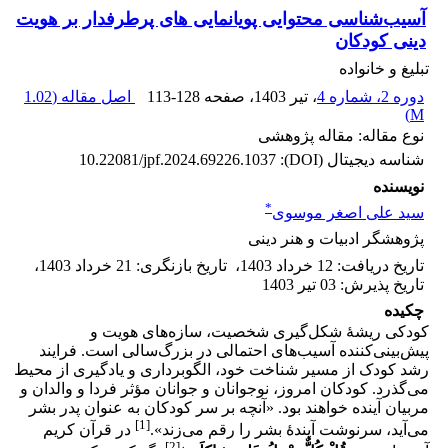
آسیب‌شناسی محتوایی پویانمایی های پرطرفدار بر هویت
دینی کودکان
تبلیغ و خانواده
دوره 2، شماره 4
، تیر 1403
، صفحه
113-128
اصل مقاله (
1.02
)
M
نوع مقاله: مقاله پژوهشی
شناسه دیجیتال (DOI):
10.22081/jpf.2024.69226.1037
نویسنده
*
سید علی اصغر موسوی
پژوهشگر ادبیات و هنر دینی
تاریخ دریافت
:
12 خرداد 1403
،
تاریخ بازنگری
:
21 خرداد 1403
،
تاریخ پذیرش
:
03 تیر 1403
چکیده
کودکی ریشۀ شکل‌گیری شخصیت، سازه‌های هویت و
پیش‌بینی‌کننده آسیب‌های احتمالی در بزرگ‌سالی است. فرایند
رشد کودک از مسیر شناخت خود، الگوبرداری و یادگیری از محیط
می‌گذرد. کودکان امروز، نوجوانان و جوانان مؤثر فردا و والدان و
مربیان آینده خواهند بود. «آنچه بر سر کودکان به عنوان پدر بشر
[1]
می‌آید، سرنوشت آیندۀ بشر را رقم می‌زند».
در قرآن کریم
[2]