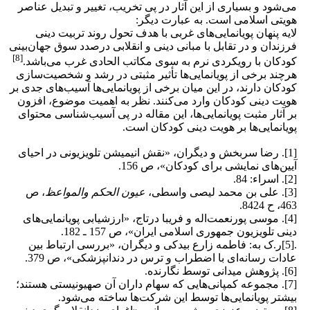
می‌شود و بسیاری از این آثار در پی تخریب، تغییر و تبدیل عناصر
هویتی اسلامی است. به عبارت دیگر:
لایه پنهان پویانمایی‌های غربی با هدف تحول روند تربیت دینی
فرزندان و در تقابل با مبانی دینی و انقلابی درصدد سوق جهان‌بینی
[8]
کودکان با رویکردی نرم به سوی مکاتب الحادی غرب می‌باشد.
هرچند برخی از پویانمایی‌ها تأثیر مثبتی در رشد و شخصیت‌سازی
کودکان دارند، در این میان برخی از پویانمایی‌ها آسیب‌های جدی بر
هویت دینی کودکان وارد می‌کنند. نظر به اهمیت موضوع، افزون
بر آثار مثبت پویانمایی‌ها، این مقاله در پی آسیب‌شناسی محتوای
پویانمایی‌ها بر هویت دینی کودکان است.
[1]. رضا سربخش و دیگران، «نقش انیمیشن تلویزیونی در احیای
آیین‌های نمایشی برای کودکان»، ص 156.‎
[2]. اسراء: 84.
[3]. علی بن محمد لیصی واسطی،
عیون الحکم والمواعظ
، ص
463، ح 8424.
[4]. موسی پورنعمت‌اله و فریبا درتاج، «ارزشیابی پویانمایی‌های
دینی تلویزیون جمهوری اسلامی ایران»، ص 157 ـ 182.
.[5]ر.ک به: فاطمه زارع بیدکی و دیگران، «بررسی ارتباط بین
عادات رسانه‌ای با اضطراب و ترس در دندانپزشکی»، ص 379.‎
[6]. پژوهش میدانی توسط نگارنده.
[7]. مجموعه کمپانی‌هایی که سهام داران آن صهیونیستی هستند؛
بیشتر پویانمایی‌ها توسط این شرکت‌ها ساخته می‌شود.