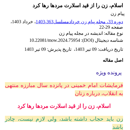
اسلام، زن را از قید اسلارت مردها رها کرد
پیام زن
دوره 33، مجله پیام زن خردادمسلسل363-1403
، خرداد 1403
،
صفحه
22-29
نوع مقاله: اندیشه در مجله پیام زن
شناسه دیجیتال (DOI):
10.22081/mow.2024.75954
تاریخ دریافت
:
09 تیر 1403
،
تاریخ پذیرش
:
09 تیر 1403
اصل مقاله
پرونده ویژه
فرمایشات امام خمینی در پانزده سال مبارزه منتهی
به انقلاب، درباره زنان
اسلام، زن را از قید اسلارت مردها رها کرد
زن باید حجاب داشته باشد، ولی لازم نیست، چادر
باشد