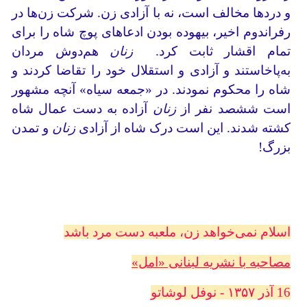
و دردها مخالف است، نه با آزادی زن. شرکت زن‌ها در
رفراندوم اخیر، بیهوده بودن ادعاهای پوچ شاه را برای
تمام اقشار ثابت کرد.
زنان
هم‌دوش مردان
به‌پاخاستند و آزادی و استقلال خود را تقاضا کردند و
شاه را محکوم نمودند. در «جمعه سیاه» آنچه مشهور
است ششصد نفر از
زنان
آزاده به دست عمال شاه
کشته شدند. این است درک شاه از آزادی
زنان
و تمدن
بزرگ!
اسلام نمی‌خواهد زن، ملعبه دست مرد باشد
مصاحبه با نشریه لبنانی «امل»
16 آذر ۱۳۵۷ - نوفل لوشاتو