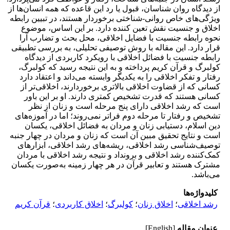
از دیدگاه روان شناسان، قبول یا رد این قاعده که همه انسان‌ها از
ویژگی‌های خاص روانی-شناختی برخوردار هستند، در تبیین رابطه
اخلاق و جنسیت نقش تعین کننده دارد. بر این اساس، موضوع
نحوه رابطه جنسیت با فضایل اخلاقی، محل بحث و تضارب آرا
قرار دارد. این مقاله با روش توصیفی تحلیلی، به بررسی تطبیقی
رابطه جنسیت با فضائل اخلاقی با رویکرد کاربردی از دیدگاه
کولبرگ و قرآن کریم پرداخته و به این نتیجه رسید که کولبرگ،
رفتار و تفکر اخلاقی را به یکدیگر وابسته می‌داند و اعتقاد دارد
کسانی که از قضاوت اخلاقی بالاتری برخوردارند، اخلاقی‌تر از
کسانی هستند که قدرت تشخیص کمتری دارند. او بر این باور
است که رشد اخلاقی دارای پنج مرحله است و زنان از نظر
تشخیص و رفتار تا مرحله دوم فراتر نمی‌روند؛ اما در آموزه‌های
دین اسلام، دستیابی زنان و مردان به فضائل اخلاقی، یکسان
است و نتایج تحقیق مبین آن است که زنان و مردان در چهار جنبه
توصیف‌شناسی رشد اخلاقی، ریشه‌های رشد اخلاقی، ابزارهای
کمک‌کننده رشد اخلاقی و برونداد و نتیجه رشد اخلاقی با مردان
مشترک هستند و تعابیر قرآن در هر چهار زمینه به‌صورت یکسان
می‌باشد.
کلیدواژه‌ها
رشد اخلاقی
؛
اخلاق زنان
؛
کولبرگ
؛
اخلاق کاربردی
؛
قرآن کریم
عنوان مقاله
[English]