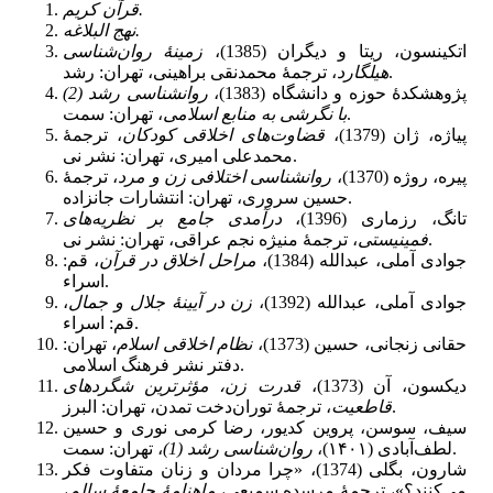
قرآن کریم.
نهج‌ البلاغه.
اتکینسون، ریتا و دیگران (1385)،
زمینۀ روان‌شناسی
، ترجمۀ محمدنقی براهینی، تهران: رشد.
هیلگارد
پژوهشکدۀ حوزه و دانشگاه (1383)،
روانشناسی رشد (2)
، تهران: سمت.
با نگرشی به منابع اسلامی
پیاژه، ژان (1379)،
قضاوت‌های اخلاقی کودکان
، ترجمۀ
محمدعلی امیری، تهران: نشر نی.
پیره، روژه (1370)،
روانشناسی اختلافی زن و مرد
، ترجمۀ
حسین سروری، تهران: انتشارات جانزاده.
تانگ، رزماری (1396)،
درآمدی جامع بر نظریه‌های
، ترجمۀ منیژه نجم عراقی، تهران: نشر نی.
فمینیستی
جوادی آملی، عبدالله (1384)،
مراحل اخلاق در قرآن
، قم:
اسراء.
جوادی آملی، عبدالله (1392)،
زن در آیینۀ جلال و جمال
،
قم: اسراء.
حقانی زنجانی، حسین (1373)،
نظام اخلاقی اسلام
، تهران:
دفتر نشر فرهنگ اسلامی.
دیکسون، آن (1373)،
قدرت زن، مؤثرترین شگردهای
، ترجمۀ توران‌دخت تمدن، تهران: البرز.
قاطعیت
سیف، سوسن، پروین کدیور، رضا کرمی نوری و حسین
، تهران: سمت.
لطف‌آبادی (۱۴۰۱)،
روان‌شناسی رشد (1)
شارون، بگلی (1374)، «چرا مردان و زنان متفاوت فکر
می‌کنند؟»، ترجمۀ مرسده سمیعی،
ماهنامۀ جامعۀ سالم
،