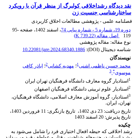
نقد دیدگاه رشداخلاقی کولبرگ از منظر قرآن با رویکرد
ساختارشناسی جنسیت زن
فصلنامه علمی - پژوهشی مطالعات اخلاق کاربردی
دوره 19، شماره 5 - شماره پیاپی 74
، اسفند 1402
، صفحه
95-
119
اصل مقاله (
739.22 K
)
نوع مقاله: مقاله پژوهشی
شناسه دیجیتال (DOI):
10.22081/jare.2024.68340.1886
نویسندگان
2
1
محمد حسین ناظمی اشنی
؛
مهدیه کشانی
؛
اباذر کافی
3
*
موسوی
1
استادیار گروه معارف دانشگاه فرهنگیان تهران ایران
2
استادیار علوم تربیتی دانشگاه فرهنگیان اصفهان
3
استادیار، گروه آموزش معارف اسلامی، دانشگاه فرهنگیان،
تهران، ایران.
تاریخ دریافت
:
23 دی 1402
،
تاریخ بازنگری
:
11 فروردین 1403
،
تاریخ پذیرش
:
20 اسفند 1403
چکیده
رشد اخلاقى که حیطه افعال اختیاری فرد را شامل می‌شود به
رشـد انسان در جنبه‌های شناخت، رفتار و عواطف فرد می‌پردازد.