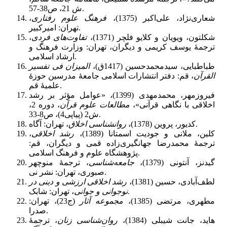
ش 21، ص38-57.
شعاری‌نژاد، علی‌اکبر (1375)،
فرهنگ علوم رفتاری
،
تهران: امیرکبیر.
شکلتون، ویویان و کلایو فلچر (1371)،
تفاوت‌های فردی
،
ترجمۀ یوسف کریمی و دیگران، تهران: وزارت فرهنگ و
ارشاد اسلامی.
طباطبایى، سیدمحمدحسین (1417ق)،
المیزان فى تفسیر
القرآن
، قم: دفتر انتشارات اسلامى جامعۀ مدرسین حوزۀ
علمیۀ قم.
فیروزمهر، محمدمهدی (1399)، «عوامل مؤثر بر رشد
اخلاقی با نگاهی قرآنی»،
مطالعات علوم قرآن
، دوره 2،
ش2 (پیاپی4)، ص8-33.
، تهران: آگاه.
کدیور، پروین (1378)،
روانشناسی اخلاق
کلین، ملانی و جودیت اسمتانا (1389)،
رشد اخلاقی
،
ترجمۀ محمدرضا جهانگیری‌زاده قمی و دیگران، قم:
پژوهشگاه علوم و فرهنگ اسلامی.
گیدنز، آنتونی (1379)،
جامعه‌شناسی
، ترجمۀ منوچهر
صبوری، تهران: نشر نی.
لطف‌آبادی، حسین (1381)،
رشد اخلاقی ارزشی و دینی در
، تهران: شابک.
نوجوانی و جوانی
مطهری، مرتضی (1385)،
مجموعه آثار
(ج23)، تهران:
صدرا.
هاید، جانت شیبلی (1384)،
روان‌شناسی زنان
، ترجمۀ