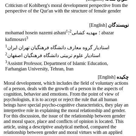
Criticism of Kohlberg's moral development perspective from the
perspective of the Qur'an with the structure of female gender
نویسندگان
[English]
1
2
؛ مهدیه کشانی
؛ abazar
mohamad hosein nazemi ashani
3
kafimosavi
1
استادیار گروه معارف دانشگاه فرهنگیان تهران ایران
2
استادیار علوم تربیتی دانشگاه فرهنگیان اصفهان
3
Assistnt Professor, Department of Islamic Education,
Farhangian University, Tehran, Iran
چکیده
[English]
Moral development, which includes the field of voluntary actions
of a person, deals with the growth of a person in the aspects of
cognition, behavior and emotions. From the point of view of
psychologists, it is to accept or reject the rule that all human
beings have special psycho-cognitive characteristics, they play an
interpretive role in explaining the moral relationship and gender.
For this discussion, the issue of the relationship between gender
and moral space, place and conflicts of opinion is located. This
article, using a descriptive analytical method, compared the
relationship between gender and moral virtues with an applied