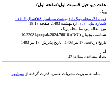
هفت دیو خپل قسمت اول(صفحه اول)
پوپک
دوره 31، مجله پوپک اردیبهشت مسلسل ۳۵۸سال ۱۴۰۳ -
شماره پیاپی 358
، اردیبهشت 1403
، صفحه
18-18
نوع مقاله: پی نما مجله پوپک
شناسه دیجیتال (DOI):
10.22081/poopak.2024.76010
تاریخ دریافت
:
17 تیر 1403
،
تاریخ پذیرش
:
17 تیر 1403
آمار
تعداد مشاهده مقاله: 42
سامانه مدیریت نشریات علمی.
قدرت گرفته از
سیناوب