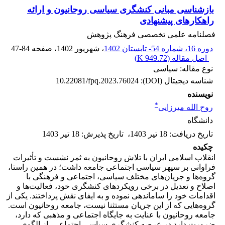
بازشناسی مبانی کنشگری سیاسی روحانیون و ارائه
راهکارهای پیشنهادی
فصلنامه علمی تخصصی فرهنگ پژوهش
دوره 16، شماره 54- تابستان 1402
، شهریور 1402
، صفحه
47-84
اصل مقاله (
949.72 K
)
نوع مقاله: سیاسی
شناسه دیجیتال (DOI):
10.22081/fpq.2023.76024
نویسنده
*
روح الله میرزایی
دانشگاه
تاریخ دریافت
:
18 تیر 1403
،
تاریخ پذیرش
:
18 تیر 1403
چکیده
انقلاب اسلامی ایران با تلاش روحانیون به ثمر نشست و تأثیرات
فراوانی بر سپهر سیاسی اجتماعی جامعه داشت؛ در همین راستا،
گروه‌ها و جریان‌های مختلف سیاسی، اجتماعی و فرهنگی با
اصلاح و تعدیل در برخی رویکردهای کنشگری خود، فعالیت‌ها و
اقدامات خود را ساماندهی نموده و به ایفای نقش پرداختند. یکی از
گروه‌هایی که از این جریان مستثنا نیست، جامعه روحانیون است.
جامعه روحانیون با عنایت به جایگاه اجتماعی و مذهبی که دارد،
ضرورت دارد در عرصه کنشگری سیاسی اجتماعی، از الگوی