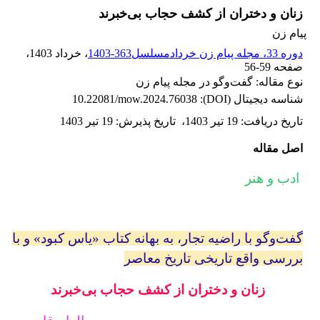
زنان و دختران از کشف حجاب بی‌خبرند
پیام زن
دوره 33، مجله پیام زن خردادمسلسل363-1403
، خرداد 1403
،
صفحه
56-59
نوع مقاله: گفت‌وگو در مجله پیام زن
شناسه دیجیتال (DOI):
10.22081/mow.2024.76038
تاریخ دریافت
:
19 تیر 1403
،
تاریخ پذیرش
:
19 تیر 1403
اصل مقاله
ادب و هنر
گفت‌وگو با راضیه تجار، به بهانه کتاب «یاس کبود» و با
بررسی واقع تاریخی تاریخ معاصر
زنان و دختران از کشف حجاب بی‌خبرند