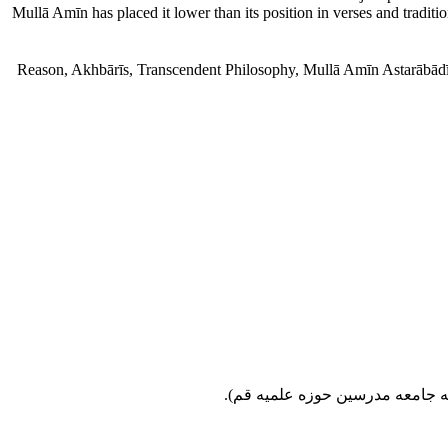
Mullā Amīn has placed it lower than its position in verses and traditio
Reason, Akhbārīs, Transcendent Philosophy, Mullā Amīn Astarābādī