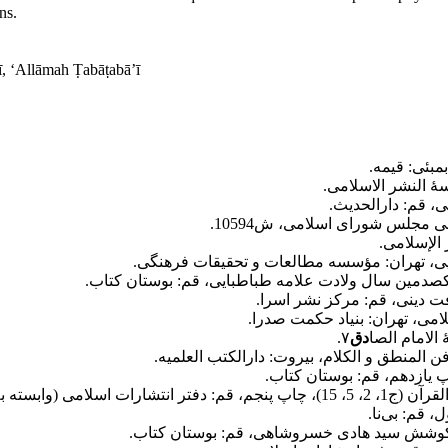
ns.
, ‘Allāmah Ṭabāṭabā’ī
 مجلس شورای اسلامی، ش10594.
دق
۷.