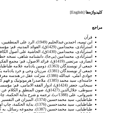
کلیدواژه‌ها
[English]
مراجع
قرآن
ابن ‌تیمیه، احمدبن‌عبدالحلیم (1949)، الرد علی المنطقیین، بمبئی: قیمه.
استرآبادی، محمدامین (1429ق)، الفوائد المدنیه، قم: مؤسسۀ النشر الاسلامی.
استرآبادی، محمدامین (1430ق)، الحاشیة على أصول الکافی‏، قم: دارالحدیث.
استرآبادی، محمدامین (بی‌جا)، دانشنامه شاهی، نسخه خطی
انصاری، مرتضی (1419ق)، فرائد الاصول، قم: مجمع الفکر الإسلامی.
جمعی از نویسندگان (1363)، دومین یادنامه علامه طباطبایی، تهران: مؤسسه مطالعات و تحقیقات فرهنگی.
جمعی از نویسندگان (1381)، مرزبان وحی و خرد یادنامه یکصدمین سال ولادت علامه طباطبایی، قم: بوستان کتاب.
جوادی آملی، عبدالله (1386)، منزلت عقل در هندسه معرفت دینی، قم: مرکز نشر اسرا.
خامنه‌ای، سید محمد (1385)، ملاصدرا هرمونوتیک و فهم کلامی، تهران: بنیاد حکمت صدرا.
سبحانى، جعفر (1424ق)، ادوار الفقه الامامی، قم: مؤسسۀ الامام الصا
سیوطی، جلال‌الدین (1427ق)، صون المنطق و الکلام عن فن المنطق و الکلام، بیروت: دارالکتب العلمیه.
شیروانی، علی (1388/ب)، ترجمه و شرح بدایة الحکمة، چاپ یازدهم، قم: بوستان کتاب.
طباطبایی، سید محمدحسین (1374)، المیزان فی التفسیر القرآن (ج1، 2، 5، 15)، چاپ پنجم، قم: دفتر انتشارات اسلامی (وابسته به جامعه مدرسین حوزه علمیه قم).
طباطبایی، سید محمدحسین (1376)، بدایة الحکمة، چاپ اول، قم: بی‌نا.
طباطبایی، سید محمدحسین (1387)، مجموعه رسائل، ‏به کوشش سید هادی خسروشاهی، قم: بوستان کتاب.