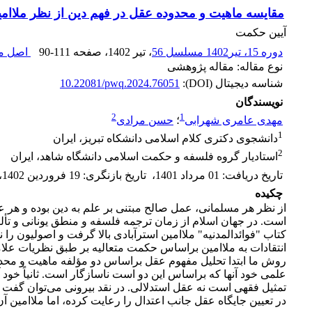
مقایسه ماهیت و محدوده عقل در فهم دین از نظر ملاامی
آیین حکمت
دوره 15، تیر1402 مسلسل 56
، تیر 1402
، صفحه
90-111
اصل مق
نوع مقاله: مقاله پژوهشی
شناسه دیجیتال (DOI):
10.22081/pwq.2024.76051
نویسندگان
2
1
مهدی عامری شهرابی
؛
حسن مرادی
1
دانشجوی دکتری کلام اسلامی دانشکاه تبریز، ایران
2
استادیار گروه فلسفه و حکمت اسلامی دانشگاه شاهد، ایران
تاریخ دریافت
:
01 مرداد 1401
،
تاریخ بازنگری
:
19 فروردین 1402
،
چکیده
از نظر هر مسلمانی، عمل صالح مبتنی بر علم به دین بوده و هر ع
است. در جهان اسلام از زمان ترجمه فلسفه و منطق یونانی و تأل
کتاب "فوائدالمدنیه" ملاامین استرآبادی بالا گرفت و اصولیون را
انتقادات به ملاامین براساس حکمت متعالیه بر طبق نظریات علا
روش ما ابتدا تحلیل مفهوم عقل براساس دو مؤلفه ماهیت و محدود
علمی خود آنها که براساس این دو است ناسازگار است. ثانیاً خود آی
تمثیل فقهی است نه عقل استدلالی. در نقد بیرونی می‌توان گفت اخ
در تعیین جایگاه عقل جانب اعتدال را رعایت کرده، اما ملاامین آن 