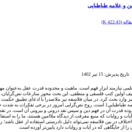
ن و علامه طباطبایی
اله (
422.43 K
)
تاریخ پذیرش
:
15 تیر 1402
لمی نیازمند ابزار فهم است. ماهیت و محدوده قدرت عقل به‌عنوان مهم
یف اولین کتب فلسفی و منطقی، این بحث محور منازعات نص‌گرایان، مت
 نیز وارد بحث کرد. در میان فلاسفه نیز ملاصدرا با ادعای تطبیق حکم
مه طباطبایی
1
است. روح نص‌گرایی امروز در برخی تفکرات به شدت جریان
ه قدرت آن در فهم دین و سپس نقد درونی و بیرونی آن است. در نقد در
ات و روایات که منبع معرفت از دیدگاه ملاامین هستند، ما را به استفاد
تلاف در بین فلاسفه نمی‌تواند دلیل نادرستی استفاده از عقل باشد؛ ز
را از جایگاهی که در آیات و روایات دارد پایین‌تر آورده است.