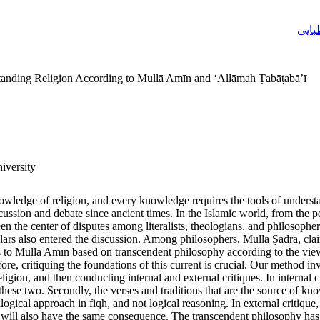
بایی
tanding Religion According to Mullā Amīn and ‘Allāmah Ṭabāṭabā’ī
iversity
owledge of religion, and every knowledge requires the tools of underst
ussion and debate since ancient times. In the Islamic world, from the pe
een the center of disputes among literalists, theologians, and philosop
ars also entered the discussion. Among philosophers, Mullā Ṣadrā, cla
 to Mullā Amīn based on transcendent philosophy according to the views 
ore, critiquing the foundations of this current is crucial. Our method in
gion, and then conducting internal and external critiques. In internal cri
n these two. Secondly, the verses and traditions that are the source of
nalogical approach in fiqh, and not logical reasoning. In external critiqu
ce will also have the same consequence. The transcendent philosophy has