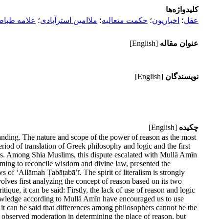
کلیدواژه‌ها
عقل
؛
اخباریون
؛
حکمت متعالیه
؛
ملاامین استرآبادی
؛
علامه طباط
عنوان مقاله
[English]
نویسندگان
[English]
چکیده
[English]
anding. The nature and scope of the power of reason as the most
riod of translation of Greek philosophy and logic and the first
hers. Among Shia Muslims, this dispute escalated with Mullā Amīn
iming to reconcile wisdom and divine law, presented the
of ‘Allāmah Ṭabāṭabā’ī. The spirit of literalism is strongly
volves first analyzing the concept of reason based on its two
tique, it can be said: Firstly, the lack of use of reason and logic
 knowledge according to Mullā Amīn have encouraged us to use
e, it can be said that differences among philosophers cannot be the
 observed moderation in determining the place of reason, but