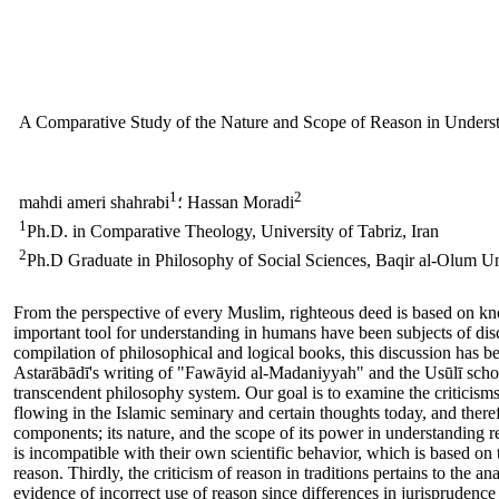
A Comparative Study of the Nature and Scope of Reason in Unders
1
2
؛ Hassan Moradi
mahdi ameri shahrabi
1
Ph.D. in Comparative Theology, University of Tabriz, Iran
2
Ph.D Graduate in Philosophy of Social Sciences, Baqir al-Olum Un
From the perspective of every Muslim, righteous deed is based on kn
important tool for understanding in humans have been subjects of disc
compilation of philosophical and logical books, this discussion has b
Astarābādī's writing of "Fawāyid al-Madaniyyah" and the Usūlī schol
transcendent philosophy system. Our goal is to examine the criticisms
flowing in the Islamic seminary and certain thoughts today, and theref
components; its nature, and the scope of its power in understanding reli
is incompatible with their own scientific behavior, which is based o
reason. Thirdly, the criticism of reason in traditions pertains to the a
evidence of incorrect use of reason since differences in jurispruden