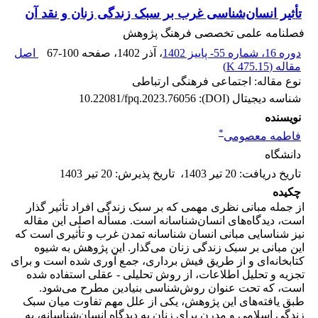
تأثیر انسان‌‌شناسی غرب بر سبک زندگی زنان و نقد آن
فصلنامه علمی تخصصی فرهنگ پژوهش
دوره 16، شماره 55- پاییز 1402
، آذر 1402
، صفحه
67-100
اصل
مقاله (
475.15 K
)
نوع مقاله: اجتماعی فرهنگی ارتباطی
شناسه دیجیتال (DOI):
10.22081/fpq.2023.76056
نویسنده
*
فاطمه معصومی
دانشگاه
تاریخ دریافت
:
20 تیر 1403
،
تاریخ پذیرش
:
20 تیر 1403
چکیده
از جمله مبانی نظری مهمی که بر سبک زندگی افراد تأثیر گذار
است، دیدگاه‌های انسان‌شناسانه است. مسأله اصلی این مقاله
نیز شناسایی مبانی انسان شناسانه تمدن غرب و تأثیری است که
این مبانی بر سبک زندگی زنان می‌گذار. این پژوهش به شیوه
کتابخانه‌ای و از طریق فیش برداری، جمع آوری شده است و برای
تجزیه و تحلیل اطلاعات، از روش تحلیلی - عقلی استفاده شده
است، که تحت عنوان روش‌شناسی بنیادین مطرح می‌شود.
طبق یافته‌های این پژوهش، یکی از علل مهم تفاوت میان سبک
زندگی اسلامی و مدرن برای زنان به دیدگاه انسان‌شناسانه‌، به