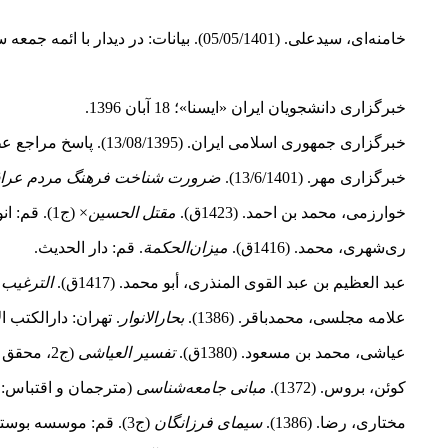
خامنه‌ای، سیدعلی. (05/05/1401). بیانات: در دیدار با ائمه جمعه سراسر کشور. برگرفته از: پایگاه اطلاع‌‌رسانی دفتر حفظ و نشر آثار آیت‌‌الله خامنه‌‌ای.
خبرگزاری دانشجویان ایران «ایسنا»؛ 18 آبان 1396.
خبرگزاری جمهوری اسلامی ایران. (13/08/1395). پاسخ مراجع عظام تقلید به 2 پرسش درباره زیارت اربعین/تاکید بر رعایت قوانین و مقررات. برگرفته از سایت: www.irna.ir/xjhvqB
خبرگزاری مهر. (13/6/1401).
ضرورت شناخت فرهنگ مردم عراق 
خوارزمی، محمد بن احمد. (1423ق).
مقتل الحسین
× (ج1). قم: انوار الهدی.
ری‌شهری، محمد. (1416ق).
میزان
الحکمة
. قم: دار الحدیث.
عبد العظیم بن عبد القوی المنذری، أبو محمد. (1417ق).
الترغیب 
علامه مجلسی، محمدباقر. (1386).
بحارالانوار
. تهران: دارالکتب ا
عیاشى، محمد بن مسعود. (1380ق).
تفسیر العیاشی
(ج2، محقق و مصحح: سیدهاشم رسولى محلاتى). تهران: المطبعة العلمیة.
کوئن، بروس. (1372).
مبانی جامعه‌شناسی
(مترجمان و اقتباس: 
مختاری، رضا. (1386).
سیمای فرزانگان
(ج3). قم: موسسه بوستان کتاب.