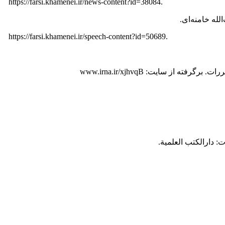
https://farsi.khamenei.ir/news-content?id=38084.
https://farsi.khamenei.ir/speech-content?id=50689.