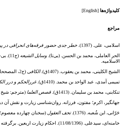
کلیدواژه‌ها
[English]
مراجع
اسلامی، علی. (1397).
خطر جدی حضور فرقه‌های انحرافی در پیا
الحر العاملی، محمد بن الحسن. (بی‌تا).
وسایل الشیعه
(ج11). بی‌جا: منشورات مکتبه
الاسلامیه.
الشیخ الکلینی، محمد بن یعقوب. (1407ق).
الکافی
(ج2، المصححان:‌ على‌اکبر غفاری و محمد آخوندی). تهران: دارالکتب الإسلامیة.
تمیمى آمدى، عبد الواحد بن محمد. (1410ق).
غررالحکم و درر الک
تنکابنی، محمد بن سلیمان. (1413ق).
قصص العلما
(مترجم: شیخ ما
جهانگیر، اکرم؛ مفتون، فرزانه. روان‌شناسی زیارت و نقش آن 
حَرّانی، ابن شُعبه. (1376).
تحف العقول
(سخنان چهارده معصوم؛ م
خامنه‌ای، سیدعلی. (11/08/1396). احکام زیارت اربعین. برگرفته از: پایگاه اطلاع‌‌رسانی دفتر حفظ و نشر آثار آیت‌‌الله خامنه‌‌ای.