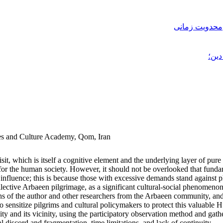
محدویت زمانی
ین؛
ces and Culture Academy, Qom, Iran
it, which is itself a cognitive element and the underlying layer of pure 
 for the human society. However, it should not be overlooked that funda
r influence; this is because those with excessive demands stand against 
llective Arbaeen pilgrimage, as a significant cultural-social phenomenon
s of the author and other researchers from the Arbaeen community, and 
ensitize pilgrims and cultural policymakers to protect this valuable Hus
and its vicinity, using the participatory observation method and gather
al discord and fragmentation, time limitations, and lack of continuity.