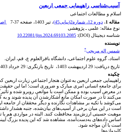
آسیب‌شناسی راهپیمایی جمعی اربعین
اسلام و مطالعات اجتماعی
مقاله 1
،
دوره 12، شماره2(پیاپی45)
، تیر 1403
، صفحه
7-37
اصل 
نوع مقاله: علمی ـ پژوهشی
شناسه دیجیتال (DOI):
10.22081/jiss.2024.69103.2085
نویسنده
*
شمس اله مریجی
استاد، گروه علوم اجتماعی، دانشگاه باقرالعلوم ع، قم، ایران.
تاریخ دریافت
:
29 اردیبهشت 1403
،
تاریخ بازنگری
:
29 خرداد 1403
چکیده
راهپیمایی جمعی اربعین به‌عنوان هنجار اجتماعیِ زیارت اربعین 
برای جامعه انسانی امری مبارک و ضروری است؛ اما این حقیقت را نی
در معرض آسیب بوده و ممکن است با موانعی روبرو شده و تأثیرگذار
می‌کنند تا در صورت امکان مانع آشکارشدن آن پدیده شوند و به ک
می‌کوشد با تکیه بر مشاهدات نگارنده و دیگر محققان از جامعه ارب
است در این میان برخی از آسیب‌های بیان‌شده، جنبه هشدار داشت
موهبت حسینی ارزش‌مند محافظت کنند. البته در مواردی هم با تو
اساس داده‌های به‌دست‌آمده، مشاهده شد که این پدیده بزرگ آیی
است با آن مواجه شود.
کلیدواژه‌ها