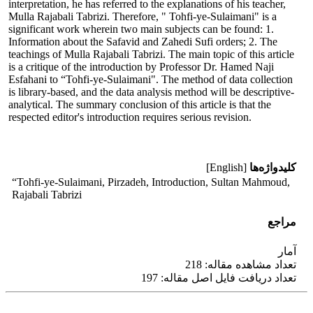
interpretation, he has referred to the explanations of his teacher,
Mulla Rajabali Tabrizi. Therefore, " Tohfi-ye-Sulaimani" is a
significant work wherein two main subjects can be found: 1.
Information about the Safavid and Zahedi Sufi orders; 2. The
teachings of Mulla Rajabali Tabrizi. The main topic of this article
is a critique of the introduction by Professor Dr. Hamed Naji
Esfahani to “Tohfi-ye-Sulaimani". The method of data collection
is library-based, and the data analysis method will be descriptive-
analytical. The summary conclusion of this article is that the
respected editor's introduction requires serious revision.
کلیدواژه‌ها
[English]
“Tohfi-ye-Sulaimani, Pirzadeh, Introduction, Sultan Mahmoud,
Rajabali Tabrizi
مراجع
آمار
تعداد مشاهده مقاله: 218
تعداد دریافت فایل اصل مقاله: 197