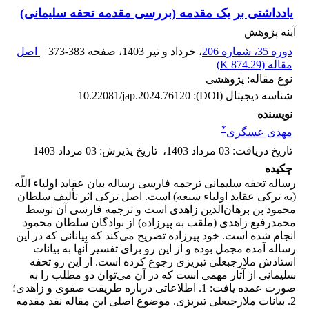
یادداشتی بر یک مقدمه (بررسی مقدمه تحفه سلیمانی)
آینه پژوهش
دوره 35، شماره 206
، خرداد و تیر 1403
، صفحه
373-383
اصل
مقاله (
874.29 K
)
نوع مقاله: پژوهشی
شناسه دیجیتال (DOI):
10.22081/jap.2024.76120
نویسنده
*
مهدی عسگری
تاریخ دریافت
:
03 مرداد 1403
،
تاریخ پذیرش
:
03 مرداد 1403
چکیده
رساله تحفه سلیمانی ترجمه فارسی رساله بیان عقاید اولیاء اللّه
(به ترکی عقاید اولیاء سبعه) است. اصل ترکی اثر تألیف سلطان
محمود بن برهان‌الدین زاهدی است و ترجمه فارسی آن توسط
محمدرفیع زاهدی (ملقب به پیرزاده) از نوادگان سلطان محمود
انجام شده است. خود پیرزاده تصریح می‌کند که بیانانی که در این
رساله آمده مجمل بوده و از این رو برای تفسیر آنها به بیانات
استادش ملارجبعلی تبریزی رجوع کرده است. از این رو تحفه
سلیمانی از آثار مهمی است که در آن می‌توان دو مطلب را به
صورت عمده یافت: 1. اطلاعاتی درباره طریقت صفوی و زاهدی؛
2. بیانات ملارجبعلی تبریزی. موضوع اصلی این مقاله نقد مقدمه