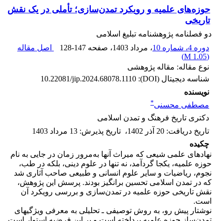
حوزه‌های علمیه و رویکرد تمدن‌سازی؛ تأملی در یک نقش
تاریخی
دو فصلنامه پژوهشنامه تبلیغ اسلامی
دوره 4، شماره 10
، مرداد 1403
، صفحه
128-147
اصل مقاله
)
1.05 M
(
نوع مقاله: مقاله پژوهشی
شناسه دیجیتال (DOI):
10.22081/jip.2024.68078.1110
نویسنده
*
مصطفی محسنی
دکتری تاریخ فرهنگ و تمدن اسلامی
تاریخ دریافت
:
20 آذر 1402
،
تاریخ پذیرش
:
13 مرداد 1403
چکیده
نهادهای علمی شیعی که میراث آنها به‌مرور زمان در جایی به نام
حوزه علمیه، یکجا گردآمد، نه تنها در علوم دینی، بلکه در طب،
نجوم، ریاضیات و سایر علوم انسانی و طبیعی صاحب آثاری شد
که در تمدن اسلامی تحسین برانگیز بودند. پرسش این پژوهش،
نقش تاریخی حوزه علمیه در تمدن‌سازی و بررسی رویکرد آن
است.
نوشتار پیش‌ رو، به روش توصیفی ـ تحلیلی به معرفی ویژگی‎های
تمدن‌ساز حوزه علمیه پرداخته است و بر این فرضیه استوار است