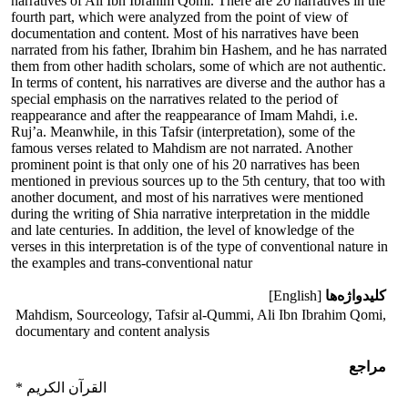
narratives of Ali Ibn Ibrahim Qomi. There are 20 narratives in the
fourth part, which were analyzed from the point of view of
documentation and content. Most of his narratives have been
narrated from his father, Ibrahim bin Hashem, and he has narrated
them from other hadith scholars, some of which are not authentic.
In terms of content, his narratives are diverse and the author has a
special emphasis on the narratives related to the period of
reappearance and after the reappearance of Imam Mahdi, i.e.
Ruj’a. Meanwhile, in this Tafsir (interpretation), some of the
famous verses related to Mahdism are not narrated. Another
prominent point is that only one of his 20 narratives has been
mentioned in previous sources up to the 5th century, that too with
another document, and most of his narratives were mentioned
during the writing of Shia narrative interpretation in the middle
and late centuries. In addition, the level of knowledge of the
verses in this interpretation is of the type of conventional nature in
the examples and trans-conventional natur
کلیدواژه‌ها
[English]
Mahdism, Sourceology, Tafsir al-Qummi, Ali Ibn Ibrahim Qomi,
documentary and content analysis
مراجع
* القرآن الكريم