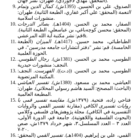
(المحقق: مهدي لاجوردي). طهران: نشر جهان.
الصدوق، علي بن الحسين. (1395ش).
كمال الدين وتمام
النعمة
(المحقق: علي أكبر غفاري، الطبعة الثانية). طهران:
منشورات اسلامية.
الصفار، محمد بن الحسن. (1404هـ).
بصائر الدرجات
(المحقق: محسن كوچه‌باغي، بن عباسعلي، الطبعة الثانية).
قم: نشر مکتبة آية الله المرعشي&.
الطباطبائي، محمد حسين. (1417هـ).
الميزان
(الطبعة
الخامسة). قم: نشر "دفتر انتشارات جامعه مدرسين"، في
الحوزة العلمية.
الطوسي، محمد بن الحسن. (1381ش).
رجال الطوسي
.
النجف: منشورات حيدرية.
الطوسي، محمد بن الحسن. ((د.ت)).
الفهرست
. النجف:
المكتبة المرتضوية.
العياشي، محمد بن مسعود. (1380ش).
تفسير العياشي
(الباحث/ المصحح: السيد هاشم رسولي المحلاتي). طهران:
المطبعة العالمية.
فتاحي زاده، فتحية. (١٣٧٩ش).
مقایسه تفسیر قمی با
روایات تفسیری الکافي
(مقارنة تفسير القمي والروايات
التفسيرية في الكافي). مجلة پژوهش‌های فلسفي وکلامي
(البحوث الفلسفية واللاهوتية)، جامعة قم، الدورة الأولی،
العدد ٣ – العدد المسلسل،٣، شهر خرداد ١٣٧٩ش، صص
٢٠-٧.
القمي، علي بن إبراهيم. (1404هـ).
تفسير القمي
(المحقق: