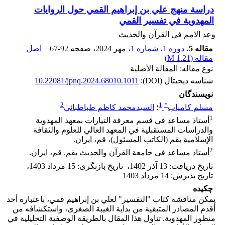
دراسة منهج علي بن إبراهيم القمي حول الروايات
‏المهدوية في تفسير القمي
وعد الامم فی القرآن والحدیث
مقاله 5
،
دوره 1، شماره 1
، مهر 2024
، صفحه
67-92
اصل
مقاله (
1.21 M
)
نوع مقاله: المقالة الأصلية
شناسه دیجیتال (DOI):
10.22081/jpnq.2024.68010.1011
نویسندگان
2
1
*
مسلم کامیاب
؛
السیدمحمد کاظم طباطبائي
1
أستاذ مساعد في قسم معرفة التيارات بمعهد المهدوية
والدراسات المستقبلية في المعهد العالي للعلوم والثقافة
الإسلامية بقم (الکاتب المسئول)، قم، ایران.
2
أستاذ مساعد في جامعة القرآن والحديث بقم. قم، ایران.
تاریخ دریافت
:
13 آذر 1402
،
تاریخ بازنگری
:
15 مرداد 1403
،
تاریخ پذیرش
:
14 مرداد 1403
چکیده
يمكن مناقشة كتاب "التفسير" لعلي بن إبراهيم قمي، باعتباره أحد
أقدم المصادر المتبقية من بداية الغيبة الصغرى، واستكشافه من
منظور المهدوية. تناول هذا المقال بالطريقة الوصفية التحليلية في