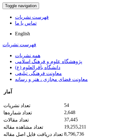
Toggle navigation
فهرست نشریات
تماس با ما
English
فهرست نشریات
همه نشریات
پژوهشگاه علوم و فرهنگ اسلامی
دانشگاه باقرالعلوم (ع)
معاونت فرهنگی تبلیغی
معاونت فضای مجازی ، هنر و رسانه
آمار
54
تعداد نشریات
2,648
تعداد شماره‌ها
37,445
تعداد مقالات
19,255,211
تعداد مشاهده مقاله
8,796,736
تعداد دریافت فایل اصل مقاله