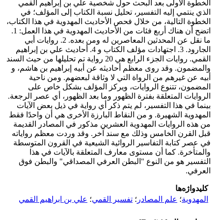
الخطوة الأولى بعد البحث حول شخصية علي بن إبراهيم القمي
الذي ينتمي إليه التفسير، تحليل نسبة الكتاب إلى المؤلف؛ في
الخطوة التالية، من خلال فحص الأحاديث المهدوية في هذا الکتاب،
اتضح أن هناك أربع فئات من الأحاديث المهدوية في هذا العمل: 1.
ما نقل عن المحدثين المعاصرين له ومن بعده. 2. روايات أبي
الجارود. 3. اجتهادات مؤلف الكتاب و 4. أحاديث علي بن إبراهيم
القمي. روايات الجزء الرابع هي 20 رواية تم تحليلها من حيث السند
والمضمون. وقد روى معظم أحاديثه عن أبيه إبراهيم بن هاشم، و
أبيه عن غيرهم من الرواة التي لا وثاقة لبعضهم. ومن ناحية
المضمون، تتنوع الروايات، ويركز المؤلف بشكل خاص على
الروايات المتعلقة بفترة الظهور وما بعد الظهور، أي عصر الرجعة.
بينما في هذا التفسير، لم يتم ذکر أي رواية في ذيل بعض الآيات
المهدوية الشهيرة. و من النقاط البارزة الأخرى هي أن واحدًا فقط
من هذه الروايات المهدوية العشرين مذكور في المصادر القديمة
قبل القرن الخامس وذلك مع سند آخر. وقد وردت معظم رواياته
في عصر كتابة التفاسير الروائية الشيعية في القرون المتوسطة
والمتأخرة. كما أن مستوى معارف المتعلقة بالآيات في هذا
التفسير هو من النوع "البطن العرفي المصداقي" والبطن فوق
العرفي.
کلیدواژه‌ها
المهدوية
؛
علم المصادر
؛
تفسير القمي
؛
علي بن ابراهيم القمي