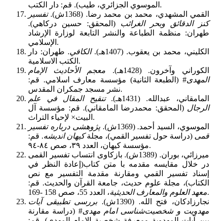
الموسوي الجزائري، طيب). قم: دار الكتب.
القمي المشهدي، محمد بن محمد رضا. (1368ش).
تفسير
كنز الدقائق وبحر الغرائب
(المحقق: حسين درکاهي).
طهران: منظمة الطباعة والنشر التابعة لوزارة الإرشاد
الإسلامي.
الكليني، محمد بن يعقوب. (1407هـ).
الكافي
. طهران: دار
الكتب الاسلامية.
الكوراني وآخرون. (1428هـ).
معجم الأحادیث الإمام
المهدی
# (الطبعة الثانية) مؤسسة معارف اسلامي. قم:
نشر مسجد جمكران المقدس.
المامقاني، عبدالله. (1431هـ).
تنقيح المقال في علم
الرجال
(المحقق: محمدرضا المامقاني). قم: مؤسسة آل
البيت× لإحياء التراث.
الموسوي، السيد أحمد. (1369ش).
پژوهشی درباره تفسیر
قمی
(دراسة حول تفسير القمي)، مجلة
كيهان انديشه
. قم:
مؤسسة كيهان، العدد ٣٩، صص ٨٤-٩٤.
ميرزائي، بوران. (1389ش). بازکاوی انتساب تفسیر القمی
در خلال مقایسه مقدمه با متن کتاب(إعادة النظر في
إسناد تفسير القمي ومقارنة مقدمة التفسير مع نص
الكتاب)، مجلة علوم حديث، جامعة القرآن والحديث. قم:
، العدد 55، صص 158 -169.
معهد العلوم والمعارف الحديثية
نجارزادكان، فتح الله. (1390ش).
بررسی تطبیقی آیات
مهدویت و شخصیت‌شناسی امام مهدی
# (دراسة مقارنة
بين آيات المهدوية ومعرفة شخصية الإمام المهدي). قم: