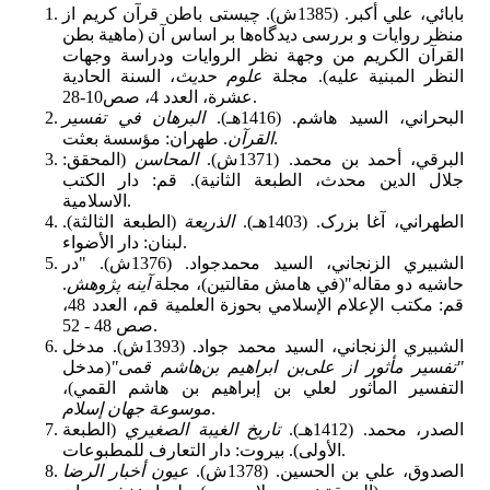
بابائي، علي أكبر. (1385ش). چیستی باطن قرآن کریم از
منظر روایات و بررسی دیدگاه‌ها بر اساس آن (ماهية بطن
القرآن الكريم من وجهة نظر الروايات ودراسة وجهات
النظر المبنية عليه). مجلة
علوم حديث
، السنة الحادية
عشرة، العدد 4، صص10-28.
البحراني، السيد هاشم. (1416هـ).
البرهان في تفسير
. طهران: مؤسسة بعثت.
القرآن
البرقي، أحمد بن محمد. (1371ش).
المحاسن
(المحقق:
جلال الدين محدث، الطبعة الثانية). قم: دار الكتب
الاسلامية.
الطهراني، آغا بزرک. (1403هـ).
الذریعة
(الطبعة الثالثة).
لبنان: دار الأضواء.
الشبيري الزنجاني، السيد محمدجواد. (1376ش). "در
حاشيه دو مقاله"(في هامش مقالتين)، مجلة
آينه پژوهش
.
قم: مكتب الإعلام الإسلامي بحوزة العلمية قم، العدد 48،
صص 48 - 52.
الشبيري الزنجاني، السيد محمد جواد. (1393ش). مدخل
"تفسیر‌ مأثور از علی‌بن‌ ابراهیم‌ بن‌هاشم‌ قمی"
(مدخل
التفسير المأثور لعلي بن إبراهيم بن هاشم القمي)،
.
موسوعة جهان إسلام
الصدر، محمد. (1412هـ).
تاريخ الغيبة الصغيري
(الطبعة
الأولی). بيروت: دار التعارف للمطبوعات.
الصدوق، علي بن الحسين. (1378ش).
عيون أخبار الرضا