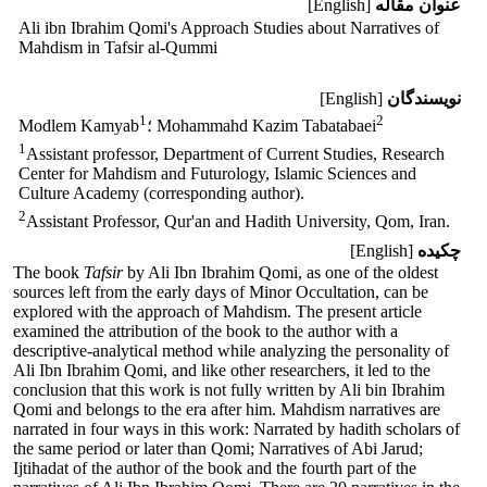
عنوان مقاله
[English]
Ali ibn Ibrahim Qomi's Approach Studies about ‎Narratives of
Mahdism in Tafsir al-Qummi
نویسندگان
[English]
1
2
؛ Mohammahd Kazim Tabatabaei
Modlem Kamyab
1
Assistant professor, Department of Current Studies, Research
Center for Mahdism and Futurology, Islamic Sciences and
Culture Academy (corresponding author).
2
Assistant Professor, Qur'an and Hadith University, Qom, Iran.
چکیده
[English]
The book
Tafsir
by Ali Ibn Ibrahim Qomi, as one of the oldest
sources left from the early days of Minor Occultation, can be
explored with the approach of Mahdism. The present article
examined the attribution of the book to the author with a
descriptive-analytical method while analyzing the personality of
Ali Ibn Ibrahim Qomi, and like other researchers, it led to the
conclusion that this work is not fully written by Ali bin Ibrahim
Qomi and belongs to the era after him. Mahdism narratives are
narrated in four ways in this work: Narrated by hadith scholars of
the same period or later than Qomi; Narratives of Abi Jarud;
Ijtihadat of the author of the book and the fourth part of the