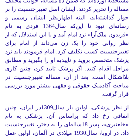
مستحدثه آورده‌اند که ضمن ده مساله، جوانب مختلف
مساله را تحریر کردند. ایشان اصل تغییر‌جنسیت را بر
جواز گذاشته‌اند، البته اظهارنظر ایشان رسمی و
رسانه‌ای نبود تا این‌که سال1364 فردی به نام
«فریدون ملک‌آرا» نزد امام آمد و با این استدلال که از
نظر روانی خود را یک زن می‌داند از امام برای
تغییر‌جنسیت کسب تکلیف کرد. امام فرمودند باید نزد
پزشک متخصص بروید و تاییدیه او را بگیرید و مطابق
مراحل اقدام کنید. اگر پزشک تایید کرد، چنین کاری
بلااشکال است. بعد از آن، مساله تغییر‌جنسیت در
مباحث آکادمیک حقوقی و فقهی بیشتر مورد بررسی
قرار گرفت.
از نظر پزشکی، اولین بار سال1309در ایران، چنین
اتفاقی رخ داد که براساس آن، پزشکی به نام
«خلعتبری»، پسر 18ساله‌ای را به دختر، تغییر‌جنسیت
داد. در اروپا، سال1930 میلادی در آلمان، اولین عمل