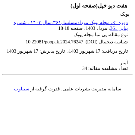
هفت دیو خپل(صفحه اول)
پوپک
دوره 31، مجله پوپک مردادمسلسل۳۶۱-سال ۱۴۰۳ - شماره
پیاپی 361
، مرداد 1403
، صفحه
18-18
نوع مقاله: پی نما مجله پوپک
شناسه دیجیتال (DOI):
10.22081/poopak.2024.76247
تاریخ دریافت
:
17 شهریور 1403
،
تاریخ پذیرش
:
17 شهریور 1403
آمار
تعداد مشاهده مقاله: 34
سامانه مدیریت نشریات علمی.
قدرت گرفته از
سیناوب