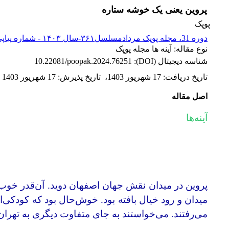
پروین یعنی یک خوشه ستاره
پوپک
دوره 31، مجله پوپک مردادمسلسل۳۶۱-سال ۱۴۰۳ - شماره پیاپی 361
نوع مقاله: آینه ها مجله پوپک
شناسه دیجیتال (DOI):
10.22081/poopak.2024.76251
تاریخ دریافت
:
17 شهریور 1403
،
تاریخ پذیرش
:
17 شهریور 1403
اصل مقاله
آینه‌ها
پروین در میدان نقش جهان اصفهان دوید. آن‌قدر خوب د
میدان و رود خیال بافته بود. خوش‌حال بود که کودکی‌ا
می‌رفتند. می‌خواستند به جای متفاوت دیگری به تهران 