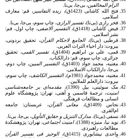
الزام المخالفین
، بی‌جا، بی‌نا.
فتح الله کاشانی (1423ق)،
زبده التفاسیر
، قم: معارف
اسلامی.
فخر رازی (بی‌تا)،
تفسیر الرازی
، چاپ سوم، بی‌جا، بی‌نا.
فیض کاشانی (1418ق)،
التفسیر الاصفی
، چاپ اول، قم:
نشر اسلامی.
قرطبی (بی‌تا)،
الجامع لاحکام القرآن
، تحقیق بردونی،
بیروت: دار احیاء التراث العربی.
قمی، علی بن ابراهیم (1404ق)،
تفسیر القمی
، تحقیق
جزائری، چاپ سوم، قم: دارالکتاب.
مغنیه، محمد جواد (1403ق)،
التفسیر المبین
، چاپ دوم،
بی‌جا، دارالکتاب الاسلامی.
مغنیه، محمدجواد (1981م)،
التفسیر الکاشف
، چاپ سوم،
بیروت: دارالعلم للملایین.
مک سوئینی، بیل (1390)،
مقدمه‌ای بر جامعه‌شناسی
امنیت
، ترجمۀ قاسمی و آهنی، تهران: پژوهشگاه علوم
انسانی و مطالعات فرهنگی.
نحاس (1409ق)،
معانی القرآن
، عربستان: جامعه
ام‌القری.
نسفی (بی‌تا)،
مدارک التنزیل و حقایق التأویل
، بی‌جا، بی‌نا.
نوید نیا، منیژه (1388)،
امنیت اجتماعی
، تهران: پژوهشکدۀ
مطالعات راهبردی.
واحدی نیشابوری (1415ق)،
الوجیز فی تفسیر القرآن