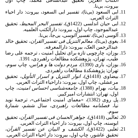
الکتاب العزیز
، تحقیق عبدالشافی محمد، چاپ اول
بیروت، بی‌نا.
ابی السعود (بی‌تا)، تفسیر ابی السعود، بیروت: دار احیاء
التراث العربی.
ابی حیان اندلسی (1422ق)،
تفسیر البحر المحیط
، تحقیق
عبدالموجود، چاپ اول، بیروت: دارالکتب العلمیه.
آلوسی (بی‌تا)،
تفسیر آلوسی
، بی‌جا، بی‌نا.
بغوی (بی‌تا)،
معالم التنزیل فی تفسیر القران
، تحقیق خالد
عبدالرحمن العک، بیروت: دارالمعرفه.
بوزان، چارچوبی تازه برای تحلیل امنیت ، ترجمه علی رضا
طیب، تهران، پژوهشکده مطالعات راهبردی، 1391.
بوزان، باری (1390)،
مردم دولت ها و هراس
، چاپ سوم،
تهران: پژوهشکدۀ مطالعات راهبردی.
بیضاوی (1418ق)،
انوار التنزیل و اسرار التأویل
، تحقیق
مرعشلی، چاپ اول، بیروت: داراحیاء التراث العربی.
بیات، بهرام (1388)،
جامعه‌شناسی احساس امنیت
، چاپ
اول، تهران: انتشارات امیرکبیر.
پل روی (1382)، «معمای امنیت اجتماعی»، ترجمۀ نوید
نیا،
فصلنامه مطالعات راهبردی
، سال ششم، شمارۀ
سوم.
ثعالبی (1418ق)،
جواهر الحسان فی تفسیر القرآن
، تحقیق
ابوسنه، چاپ اول، بیروت: دار احیاء التراث العربی.
ثعلبی (1422ق)،
الکشف و البیان عن تفسیر القرآن
،
تحقیق عاشور، چاپ اول، بیروت: دار احیاء التراث العربی.