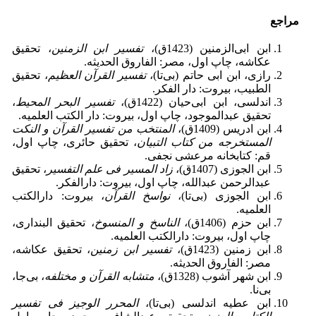
مراجع
ابن ابی‌الزمنین (1423ق)،
تفسیر ابن الزمنین
، تحقیق
عکاشه، چاپ اول، مصر: الفاروق الحدیثه.
رازی، ابن ابی حاتم (بی‌تا)،
تفسیر القرآن العظیم
، تحقیق
الطبیب، بیروت: دار الفکر.
اندلسی، ابن ابی‌حیان (1422ق)،
تفسیر البحر المحیط
،
تحقیق عبدالموجود، چاپ اول، بیروت: دار الکتب العلمیه.
ابن ادریس (1409ق)،
المنتخب من تفسیر القرآن و النکت
المستخرجه من کتاب التبیان
، تحقیق حائری، چاپ اول،
قم: کتابخانه مرعشی نجفی.
ابن الجوزی (1407ق)،
زاد المسیر فی علم التفسیر
، تحقیق
عبدالرحمن عبدالله، چاپ اول، بیروت: دارالفکر.
ابن الجوزی (بی‌‌تا)،
نواسخ القرآن
، بیروت: دارالکتب
العلمیه.
ابن حزم (1406ق)،
الناسخ و المنسوخ
، تحقیق البنداری،
چاپ اول، بیروت: دارالکتب العلمیه.
ابن زمنین (1423ق)،
تفسیر ابن زمنین
، تحقیق عکاشه،
مصر: الفاروق الحدیثه.
ابن شهر آشوب (1328ق)،
متشابه القرآن و مختلفه
، بی‌جا،
بی‌نا.
ابن عطیه اندلسی (بی‌تا)،
المحرر الوجیز فی تفسیر