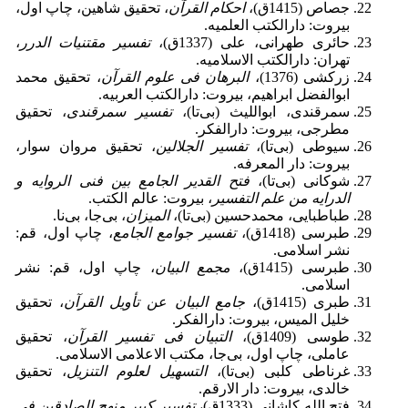
جصاص (1415ق)،
احکام القرآن
، تحقیق شاهین، چاپ اول،
بیروت: دارالکتب العلمیه.
حائری طهرانی، علی (1337ق)،
تفسیر مقتنیات الدرر
،
تهران: دارالکتب الاسلامیه.
زرکشی (1376)،
البرهان فی علوم القرآن
، تحقیق محمد
ابوالفضل ابراهیم، بیروت: دارالکتب العربیه.
سمرقندی، ابواللیث (بی‌تا)،
تفسیر سمرقندی
، تحقیق
مطرجی، بیروت: دارالفکر.
سیوطی (بی‌تا)،
تفسیر الجلالین
، تحقیق مروان سوار،
بیروت: دار المعرفه.
شوکانی (بی‌تا)،
فتح القدیر الجامع بین فنی الروایه و
الدرایه من علم التفسیر
، بیروت: عالم الکتب.
طباطبایی، محمدحسین (بی‌تا)،
المیزان
، بی‌جا، بی‌نا.
طبرسی (1418ق)،
تفسیر جوامع الجامع
، چاپ اول، قم:
نشر اسلامی.
طبرسی (1415ق)،
مجمع البیان
، چاپ اول، قم: نشر
اسلامی.
طبری (1415ق)،
جامع البیان عن تأویل القرآن
، تحقیق
خلیل المیس، بیروت: دارالفکر.
طوسی (1409ق)،
التبیان فی تفسیر القرآن
، تحقیق
عاملی، چاپ اول، بی‌جا، مکتب الاعلامی الاسلامی.
غرناطی کلبی (بی‌تا)،
التسهیل لعلوم التنزیل
، تحقیق
خالدی، بیروت: دار الارقم.
فتح الله کاشانی (1333ق)،
تفسیر کبیر منهج الصادقین فی