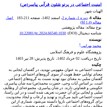
امنیت اجتماعی در پرتو شئون قرآنی پیامبر(ص)
الهیات شهر
مقاله 6
،
دوره 1، شماره 2
، اسفند 1402
، صفحه
183-211
اصل
مقاله (
1.4 M
)
نوع مقاله: مقاله پژوهشی
شناسه دیجیتال (DOI):
10.22081/jtc.2024.66540.1030
نویسنده
*
محمد بهرامی
پژوهشگاه علوم و فرهنگ اسلامی
تاریخ دریافت
:
02 خرداد 1402
،
تاریخ پذیرش
:
28 تیر 1403
چکیده
امنیت اجتماعی به عنوان مفهومی نوپدید، در گفتمان ایجابی به
معنای توانایی حفظ هویت از سوی گروه‌های اجتماعی و در
گفتمان سلبی به معنای نبود تهدید نسبت به گروه‌های اجتماعی
است. بر اساس آیات وحی، حضرت محمد(ص) سه شأن پیامبری،
حکومتی و قضاوتی دارند. در شأن پیامبری، مجموعه‌ای از وظایف
سلبی و ایجابی برای آن حضرت تعریف شده است و در این راستا،
امنیت اجتماعی تأیید می‌گردد و تهدید و ارعاب و ایجاد محدودیت
برای گروه‌های اجتماعی ناروا دانسته می‌شود. شماری از این
وظایف مانند اعراض، دادن پناهندگی، عفو و بخشش، نداشتن