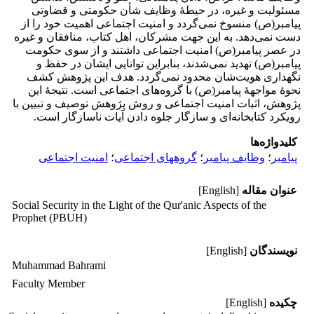
مسئولیت و غیره، در حیطۀ وظایف شأن حکومتی و قضاوتی
پیامبر(ص) منسوخ نمی‌گردد و امنیت اجتماعی اهمیت خود را از
دست نمی‌دهد. به این جهت مشرکان، اهل کتاب، منافقان و غیره
در عصر پیامبر(ص) امنیت اجتماعی داشتند و از سوی حکومت
پیامبر(ص) تهدید نمی‌شدند، بنابراین توانایی ایشان در حفظ و
نگهداری هویت‌شان محدود نمی‌گردد. هدف این پژوهش کشف
نحوۀ مواجهۀ پیامبر(ص) با گروه‌های اجتماعی است. نتیجۀ این
پژوهش، اثبات امنیت اجتماعی و روش پژوهش توصیف و تبیین با
رویکرد کتابخانه‌ای و سازگار جلوه دادن آیات ناسازگار است.
کلیدواژه‌ها
پیامبر
؛
وظایف پیامبر
؛
گروههای اجتماعی
؛
امنیت اجتماعی
عنوان مقاله
[English]
Social Security in the Light of the Qur'anic Aspects of the
Prophet (PBUH)
نویسندگان
[English]
Muhammad Bahrami
Faculty Member
چکیده
[English]