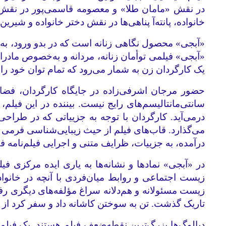
در نقش «مامان طلا» و معصومه قاسمی‌پور در نقش «آ
خانواده، پانته‌آ پناهی‌ها در نقش دختر خانواده و شیر
«آبجی» محصول نگاهی زنانه است که در بدو ورود، به ن
«آبجی» فیلمی توأمان زنانه، مردانه و به‌خصوص مادر
یک کارگردان زن به شمار می‌رود که تمام توان خود را 
حضور مرجان اشرفی‌زاده در جایگاه کارگردان، فضای فی
سانتی‌مانتالیسم‌های رایج نیست. بیننده در این فیلم
درمی‌آید. کارگردان با توجه به جزییاتی که در طراح
می‌گذارد. قاب‌های فیلم از حیث زیبایی‌شناسی فرمی و
درآمده، به جزییات، ظرایف متنی و اجرایی فیلم‌نامه
در «آبجی» نمادها و نشانه‌ها به یاری ایده‌ مرکزی فی
زیست اجتماعی و روابط میان‌فردی با آنچه در خانواد
زیست مسئولانه و هم‌دلانه سراغ مؤلفه‌های دیگری رفت
تاریک گذشت. تن به سوختن کاشانه داد و سفر کرد از د
دیالوگ‌‌ها بزرگ‌ترین نقطه‌ضعف فیلم هستند. یک فیلم‌س