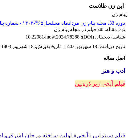
این زن طلاست
پیام زن
دوره 33، مجله پیام زن مردادماه مسلسل۳۶۵-۱۴۰۳ - شماره پیاپی 365
نوع مقاله: نقد فیلم در مجله پیام زن
شناسه دیجیتال (DOI):
10.22081/mow.2024.76268
تاریخ دریافت
:
18 شهریور 1403
،
تاریخ پذیرش
:
18 شهریور 1403
اصل مقاله
ادب و هنر
فیلم آبجی زیر ذره‌بین
فیلم سینمایی «آبجی» اولین ساخته مرجان اشرفی‌زاده، 