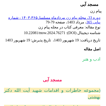
مسجد آبی
پیام زن
دوره 33، مجله پیام زن مردادماه مسلسل۳۶۵-۱۴۰۳ - شماره
پیاپی 365
، مرداد 1403
، صفحه
79-79
نوع مقاله: معرفی کتاب در مجله پیام زن
شناسه دیجیتال (DOI):
10.22081/mow.2024.76271
تاریخ دریافت
:
19 شهریور 1403
،
تاریخ پذیرش
:
19 شهریور 1403
اصل مقاله
ادب و هنر
مسجد آبی
(مجموعه خاطرات و اقدامات شهید آیت الله دکتر
بهشتی