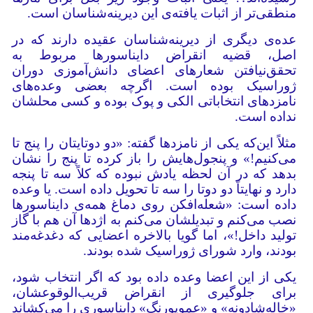
منطقی‌تر از اثبات یافته‌ی این دیرینه‌شناسان است.
عده‌ی دیگری از دیرینه‌شناسان عقیده دارند که در
اصل، قضیه انقراض دایناسورها مربوط به
تحقق‌نیافتن شعارهای اعضای دانش‌آموزی دوران
ژوراسیک بوده است. اگرچه بعضی وعده‌های
نامزدهای انتخاباتی الکی و پوک بوده و کسی محلشان
نداده است.
مثلاً ‌این‌که یکی از نامزدها گفته: «دو دوتایتان را پنج تا
می‌کنیم!» و پنجول‌هایش را باز کرده تا پنج را نشان
بدهد که در آن لحظه یادش نبوده که کلاً سه تا پنجه
دارد و نهایتاً دو دوتا را سه تا تحویل داده است. یا وعده
داده است: «شعله‌افکن روی دماغ همه‌ی دایناسورها
نصب می‌کنم و تبدیلشان می‌کنم به اژدها آن هم با گاز
تولید داخل!»، اما گویا بالاخره اعضایی که دغدغه‌مند
بودند، وارد شورای ژوراسیک شده بودند.
یکی از این اعضا وعده داده بود که اگر انتخاب شود،
برای جلوگیری از انقراض قریب‌الوقوعشان،
«خاله‌شادونه» و «عموپورنگِ» دایناسوری را می‌کشاند