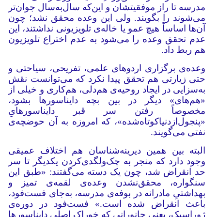
مدرسه تا راز موفقیتشان و این‌که سال‌به‌سال جوان‌تر
می‌شوند را بگویند. ولی این وعده محقق نشد؛ چون
آن‌ها اساساً هیچ عمو یا خاله‌ی تلویزیونی نداشتند، این
عدم تحقق وعده را می‌شود به عدم اختراع تلویزیون
هم ربط داد.
وعده‌ی برگزاری اردوهای علمی، تفریحی، سیاحتی و
حتی زیارتی هم تحقق پیدا نکرد که می‌توانست نقش
به‌سزایی در ایجاد روحیه‌ی هم‌دلی، هم‌کاری و خیلی از
«هم‌های» دیگر در بین بچه دایناسورها بشود،
مخصوصاً رفتن سر قبر دایناسورهایِ
«پنجول‌ازدنیاکوتاه‌شده»، که امروزه به آن حوضچه‌ی
نفتی می‌گویند.
البته بین همین دیرینه‌شناسان هم اختلاف عمیقی
وجود دارد که منجر به چک‌ولگدی‌کردن یکدیگر تا سر
حد انقراض شد، چون یک دسته می‌گفتند: «طبق این
سنگواره، محقق‌نشدن وعده‌ی لقمه‌ی تمیز و
بهداشتیِ مادرانه در بوفه‌ی مدرسه، به‌جای فست‌فود،
باعث انقراض شده است.» فست‌فود در دوره‌ی
ژوراسیک، یعنی جانورانی که خوراک اصلی دایناسورها