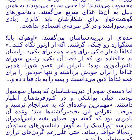
محسوب می‌شدند؛ اما خیلی سریع می‌دویدند به همین
دلیل به آن‌ها غذای سریع می‌گفتند. دایناسورهای
گوشت‌خوار برای شکارشان باید کالری زیادی
می‌سوزاندند و در کل صرفه‌ی اقتصادی نداشت.
عده‌ای از دیرینه‌شناسان می‌گفتند: «اوهوک بابا!
سنگواره رو چپکی گرفتید. اگه از اونور نگاه کنید...»
اتفاقاً شعار «یکی برای همه، همه برای یکی» برایشان
بد جاافتاده بود که از قضا آن یکی، رئیس شورای
دانش‌آموزی بوده؛ بنابراین این عضو شورا، همه‎ی
غذاها را برای خودش برداشته و تنها خودش را برای
همه غذاها لایق می‌دانست و بقیه را به باد فنا داده و...
اما دسته‌ی سوم از دیرینه‌شناسان که بسیار سوسول
بودند، خیلی یواشکی و در کلوزفرندشان اظهار
داشتند: «مهم‌ترین وعده‌ای که به سرانجام نرسید و
موجب انقراض این بخت‌برگشته‌ها شد؛ وعده آن
نامزدی بود که گفته بود صدای بقیه دانش‌آموزان
مدرسه ژوراسیک را به گوش دایناسورهای مسئولان
رده‌بالا خواهد رساند، حتی علی‌رغم گردن‌های درازی
که مسئولین دارند.»