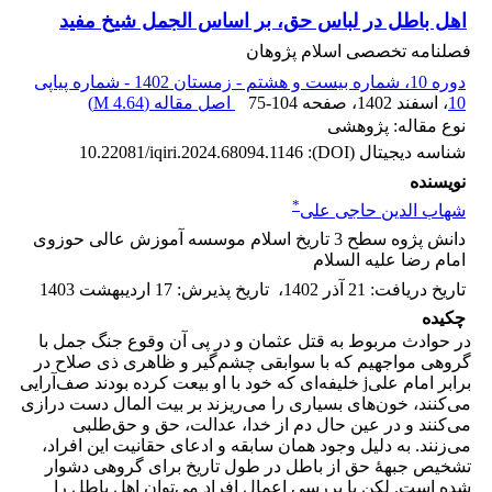
اهل باطل در لباس حق، بر اساس الجمل شیخ مفید
فصلنامه تخصصی اسلام پژوهان
دوره 10، شماره بیست و هشتم - زمستان 1402 - شماره پیاپی
10
، اسفند 1402
، صفحه
75-104
اصل مقاله (
4.64 M
)
نوع مقاله: پژوهشی
شناسه دیجیتال (DOI):
10.22081/iqiri.2024.68094.1146
نویسنده
*
شهاب الدین حاجی علی
دانش پژوه سطح 3 تاریخ اسلام موسسه آموزش عالی حوزوی
امام رضا علیه السلام
تاریخ دریافت
:
21 آذر 1402
،
تاریخ پذیرش
:
17 اردیبهشت 1403
چکیده
در حوادث مربوط به قتل عثمان و در پی آن وقوع جنگ جمل با
گروهی مواجهیم که با سوابقی چشم‌گیر و ظاهری ذی صلاح در
برابر امام علیj خلیفه‌ای که خود با او بیعت کرده بودند صف‌آرایی
می‌کنند، خون‌های بسیاری را می‌ریزند بر بیت المال دست درازی
می‌کنند و در عین حال دم از خدا، عدالت، حق و حق‌طلبی
می‌زنند. به دلیل وجود همان سابقه و ادعای حقانیت این افراد،
تشخیص جبهۀ حق از باطل در طول تاریخ برای گروهی دشوار
شده است. لکن با بررسی اعمال افراد می‌توان اهل باطل را