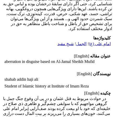
شناسایی کرد، حتی اگر دارای سابقۀ درخشان بوده و لباس حق به
تن کرده باشند. این‌ها دارای ویژگی‌هایی همچون دروغگویی، بهانه
تراشی، حسد، عهد شکنی، حرص، قدرت، کینه‌توزی، ترک سنت،
سبک شمردن حدود الهی و... هستند و از این ویژگی‌ها می‌توان
برای تشخیص حق از باطل و شناخت باطل متظاهر به حق در
ادوار مختلف استفاده کرد.
کلیدواژه‌ها
امام علی (ع)
؛
الجمل
؛
شیخ مفید
عنوان مقاله
[English]
aberration in disguise based on Al-Jamal Sheikh Mufid
نویسندگان
[English]
shahab addin haji ali
Student of Islamic history at Institute of Imam Reza
چکیده
[English]
در حوادث مربوط به قتل عثمان و در پی آن وقوع جنگ جمل با
گروهی مواجهیم که با سوابقی چشم‌گیر و ظاهری ذی صلاح در
برابر امام علیj خلیفه‌ای که خود با او بیعت کرده بودند صف‌آرایی
می‌کنند، خون‌های بسیاری را می‌ریزند بر بیت المال دست درازی