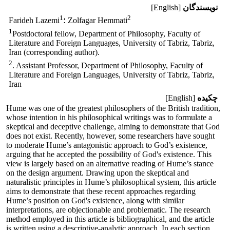
نویسندگان
[English]
1
2
؛ Zolfagar Hemmati
Farideh Lazemi
1
Postdoctoral fellow, Department of Philosophy, Faculty of
Literature and Foreign Languages, University of Tabriz, Tabriz,
Iran (corresponding author).
2
. Assistant Professor, Department of Philosophy, Faculty of
Literature and Foreign Languages, University of Tabriz, Tabriz,
Iran
چکیده
[English]
Hume was one of the greatest philosophers of the British tradition,
whose intention in his philosophical writings was to formulate a
skeptical and deceptive challenge, aiming to demonstrate that God
does not exist. Recently, however, some researchers have sought
to moderate Hume’s antagonistic approach to God’s existence,
arguing that he accepted the possibility of God's existence. This
view is largely based on an alternative reading of Hume’s stance
on the design argument. Drawing upon the skeptical and
naturalistic principles in Hume’s philosophical system, this article
aims to demonstrate that these recent approaches regarding
Hume’s position on God's existence, along with similar
interpretations, are objectionable and problematic. The research
method employed in this article is bibliographical, and the article
is written using a descriptive-analytic approach. In each section,