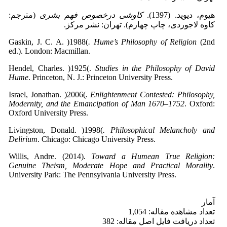
هیوم، دیوید. (1397).
کاوشی درخصوص فهم بشری
(مترجم:
کاوه لاجوردی، چاپ چهارم). تهران: نشر مرکز.
Gaskin, J. C. A. )1988(
. Hume’s Philosophy of Religion
(2nd
ed.). London: Macmillan.
Hendel, Charles. )1925(.
Studies in the Philosophy of David
Hume
. Princeton, N. J.: Princeton University Press.
Israel, Jonathan. )2006(
. Enlightenment Contested: Philosophy,
Modernity, and the Emancipation of Man 1670–1752
. Oxford:
Oxford University Press.
Livingston, Donald. )1998(
. Philosophical Melancholy and
Delirium
. Chicago: Chicago University Press.
Willis, Andre. (2014)
. Toward a Humean True Religion:
Genuine Theism, Moderate Hope and Practical Morality
.
University Park: The Pennsylvania University Press.
آمار
تعداد مشاهده مقاله: 1,054
تعداد دریافت فایل اصل مقاله: 382