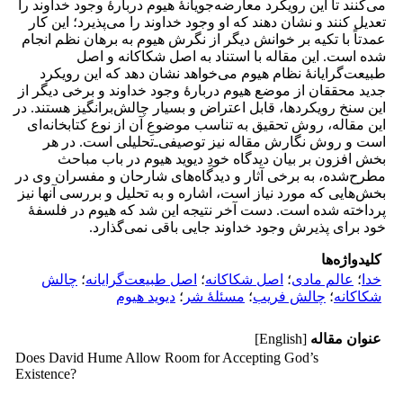
می‌کنند تا این رویکرد معارضه‌جویانهٔ هیوم دربارهٔ وجود خداوند را
تعدیل کنند و نشان دهند که او وجود خداوند را می‌پذیرد؛ این کار
عمدتاً با تکیه بر خوانش دیگر از نگرش هیوم به برهان نظم انجام
شده است. این مقاله با استناد به اصل شکاکانه و اصل
طبیعت‌گرایانهٔ نظام هیوم می‌خواهد نشان دهد که این رویکرد
جدید محققان از موضع هیوم دربارهٔ وجود خداوند و برخی دیگر از
این سنخ رویکردها، قابل اعتراض و بسیار چالش‌برانگیز هستند. در
این مقاله، روش تحقیق به تناسب موضوعِ آن از نوع کتابخانه‌ای
است و روش نگارش مقاله نیز توصیفی‌ـ‌تحلیلی است. در هر
بخش افزون بر بیان دیدگاه خودِ دیوید هیوم در باب مباحث
مطرح‌شده، به برخی آثار و دیدگاه‌های شارحان و مفسران وی در
بخش‌هایی که مورد نیاز است، اشاره و به تحلیل و بررسی آنها نیز
پرداخته شده است. دست آخر نتیجه این شد که هیوم در فلسفۀ
خود برای پذیرش وجود خداوند جایی باقی نمی‌گذارد.
کلیدواژه‌ها
خدا
؛
عالم مادی
؛
اصل شکاکانه
؛
اصل طبیعت‌گرایانه
؛
چالش
شکاکانه
؛
چالش فریب
؛
مسئلهٔ شر
؛
دیوید هیوم
عنوان مقاله
[English]
Does David Hume Allow Room for Accepting God’s
Existence?