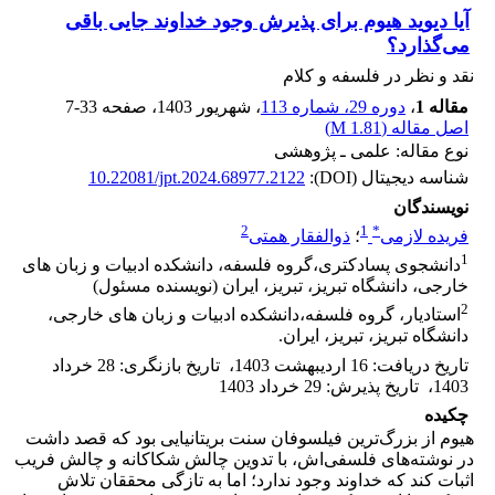
آیا دیوید هیوم برای پذیرش وجود خداوند جایی باقی
می‌گذارد؟
نقد و نظر در فلسفه و کلام
مقاله 1
،
دوره 29، شماره 113
، شهریور 1403
، صفحه
7-33
اصل مقاله (
1.81 M
)
نوع مقاله: علمی ـ پژوهشی
شناسه دیجیتال (DOI):
10.22081/jpt.2024.68977.2122
نویسندگان
2
1
*
فریده لازمی
؛
ذوالفقار همتی
1
دانشجوی پسادکتری،گروه فلسفه، دانشکده ادبیات و زبان های
خارجی، دانشگاه تبریز، تبریز، ایران (نویسنده مسئول)
2
استادیار، گروه فلسفه،دانشکده ادبیات و زبان های خارجی،
دانشگاه تبریز، تبریز، ایران.
تاریخ دریافت
:
16 اردیبهشت 1403
،
تاریخ بازنگری
:
28 خرداد
1403
،
تاریخ پذیرش
:
29 خرداد 1403
چکیده
هیوم از بزرگ‌ترین فیلسوفان سنت بریتانیایی بود که قصد داشت
در نوشته‌های فلسفی‌اش، با تدوین چالش شکاکانه و چالش فریب
اثبات کند که خداوند وجود ندارد؛ اما به تازگی محققان تلاش