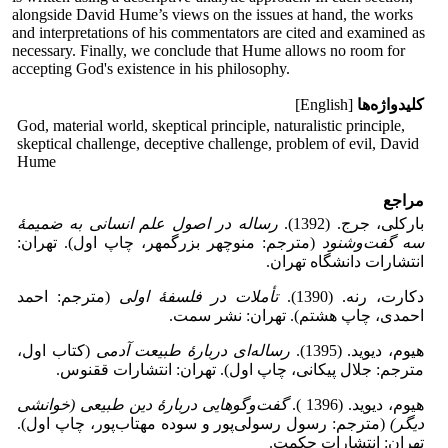
alongside David Hume’s views on the issues at hand, the works
and interpretations of his commentators are cited and examined as
necessary. Finally, we conclude that Hume allows no room for
accepting God's existence in his philosophy.
کلیدواژه‌ها
[English]
God, material world, skeptical principle, naturalistic principle,
skeptical challenge, deceptive challenge, problem of evil, David
Hume
مراجع
بارکلی، جرج. (1392).
رساله در اصول علم انسانی به ضمیمهٔ
سه گفت‌وشنود
(مترجم: منوچهر بزرگمهر، چاپ اول). تهران:
انتشارات دانشگاه تهران.
دکارت، رنه. (1390).
تأملات در فلسفهٔ اولی
(مترجم: احمد
احمدی، چاپ هشتم). تهران: نشر سمت.
هیوم، دیوید. (1395).
رساله‌ای دربارهٔ طبیعت آدمی
(کتاب اول،
مترجم: جلال پیکانی، چاپ اول). تهران: انتشارات ققنوس.
هیوم، دیوید. (1396 ).
گفت‌وگوهایی دربارهٔ دین طبیعی (خوانشی
دیگر)
(مترجم: رسول رسولی‌پور و سوده مهتاب‌پور، چاپ اول).
تهران: انتشارات حکمت.