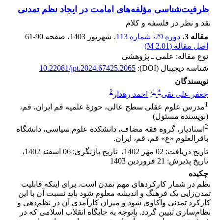
ظرفیت‌شناسی مؤلفه‌های امامت در ایجاد نظم تمدنی
نقد و نظر در فلسفه و کلام
مقاله 3
،
دوره 29، شماره 113
، شهریور 1403
، صفحه
61-90
اصل مقاله (
2.01 M
)
نوع مقاله: علمی ـ پژوهشی
شناسه دیجیتال (DOI):
10.22081/jpt.2024.67425.2065
نویسندگان
2
1
*
جعفر علی نقی
؛
احمد رهدار
1
مدرس علوم عقلی سطح عالی، حوزۀ علمیه قم ایران، قم،
(نویسنده مسئول)
2
استادیار، گروه فقه مضاف، دانشکده علوم سیاسی، دانشگاه
باقرالعلوم «ع» قم، قم، ایران.
تاریخ دریافت
:
02 مهر 1402
،
تاریخ بازنگری
:
06 اسفند 1402
،
تاریخ پذیرش
:
21 فروردین 1403
چکیده
نظم در شمار کارکردهای مهم تمدن است. برای اینکه قابلیت
تمدن‌زایی یک فرهنگ و اندیشه معلوم شود باید نسبت آن با این
کارکرد تمدنی واکاوی شود و میزان کارآمدی آن در نظم‌دهی و
نظام‌سازی تبیین گردد. باتوجه به جایگاه انقلاب اسلامی که در