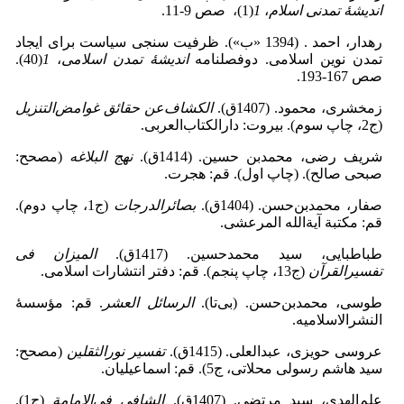
اندیشۀ تمدنی اسلام
،
1
(1)، صص 9-11.
رهدار، احمد . (1394 «ب»). ظرفیت سنجی سیاست برای ایجاد
تمدن نوین اسلامی. دوفصلنامه
اندیشۀ تمدن اسلامی
،
1
(40).
صص 167-193.
زمخشری، محمود. (1407ق).
الکشاف
عن حقائق غوامض
التنزیل
(ج2، چاپ سوم). بیروت: دارالکتاب‌العربی.
شریف رضی، محمدبن حسین. (1414ق).
نهج البلاغه
(مصحح:
صبحی صالح). (چاپ اول). قم: هجرت.
صفار، محمدبن‌حسن. (1404ق).
بصائرالدرجات
(ج1، چاپ دوم).
قم: مکتبة آیة‌الله ‌المرعشی‌.
طباطبایی، سید محمدحسین. (1417ق).
المیزان فی
تفسیرالقرآن
(ج13، چاپ پنجم). قم: دفتر انتشارات اسلامی.
طوسی، محمدبن‌حسن. (بی‌تا).
الرسائل العشر
. قم: مؤسسۀ
النشرالاسلامیه.
عروسی حویزی، عبدالعلی. (1415ق).
تفسیر نورالثقلین
(مصحح:
سید هاشم رسولی محلاتی، ج5). قم: اسماعیلیان.
علم‌الهدی، سید مرتضی. (1407ق).
الشافی فی‌الامامة
(ج1).