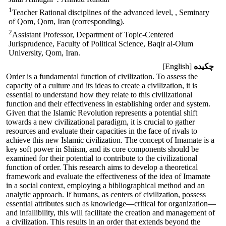
1
Teacher Rational disciplines of the advanced level, , Seminary
of Qom, Qom, Iran (corresponding).
2
Assistant Professor, Department of Topic-Centered
Jurisprudence, Faculty of Political Science, Baqir al-Olum
University, Qom, Iran.
چکیده
[English]
Order is a fundamental function of civilization. To assess the
capacity of a culture and its ideas to create a civilization, it is
essential to understand how they relate to this civilizational
function and their effectiveness in establishing order and system.
Given that the Islamic Revolution represents a potential shift
towards a new civilizational paradigm, it is crucial to gather
resources and evaluate their capacities in the face of rivals to
achieve this new Islamic civilization. The concept of Imamate is a
key soft power in Shiism, and its core components should be
examined for their potential to contribute to the civilizational
function of order. This research aims to develop a theoretical
framework and evaluate the effectiveness of the idea of Imamate
in a social context, employing a bibliographical method and an
analytic approach. If humans, as centers of civilization, possess
essential attributes such as knowledge—critical for organization—
and infallibility, this will facilitate the creation and management of
a civilization. This results in an order that extends beyond the