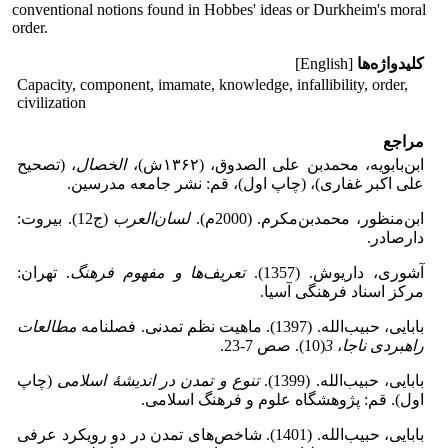
conventional notions found in Hobbes' ideas or Durkheim's moral
order.
کلیدواژه‌ها
[English]
Capacity, component, imamate, knowledge, infallibility, order,
civilization
مراجع
ابن‌بابویه، محمدبن علی الصدوق، (۱۳۶۲ش)،
الخصال
، (تصحیح
علی اکبر غفاری)، (چاپ اول)، قم: نشر جامعه مدرسین.
ابن‌منظور، محمدبن‌مکرم. (2000م).
لسان
العرب
(ج12). بیروت:
دارصادر.
آشوری، داریوش. (1357).
تعریف
ها و مفهوم فرهنگ
. تهران:
مرکز اسناد فرهنگی آسیا.
بابایی، حبیب‌الله. (1397). ماهیت نظم تمدنی. فصلنامه
مطالعات
راهبردی ناجا
،
3
(10). صص 7-23.
بابایی، حبیب‌الله. (1399).
تنوع و تمدن در اندیشۀ اسلامی
(چاپ
اول). قم: پژوهشگاه علوم و فرهنگ اسلامی.
بابایی، حبیب‌الله. (1401). شاخص‌های تمدن در دو رویکرد عرفی