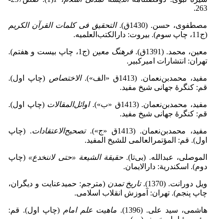
263.
مصطفوی، حسن. (1430ق).
التحقیق فی کلمات القرآن الکریم
(ج11، چاپ سوم). بیروت: دارالکتب‌العلمیه.
معین، محمد. (1391ق).
فرهنگ معین
(ج1، چاپ بیست و هفتم).
تهران: انتشارات امیرکبیر.
مفید، محمدبن‌نعمان. (1413ق «الف»).
الاختصاص
(چاپ اول).
قم: کنگرۀ جهانی شیخ مفید.
مفید، محمدبن‌نعمان. (1413ق «ب»).
اوائل
المقالات
(چاپ اول).
قم: کنگرۀ جهانی شیخ مفید.
مفید، محمدبن‌نعمان. (1413ق «ج»).
تصحیح
الاعتقادات
. (چاپ
اول). قم: المؤتمرالعالمی للشیخ المفید.
الموصلی، عبدالله. (بی‌تا).
حقیقة الشیعة «حتی لاننخدع»
(چاپ
دوم). اسکندریة: دارالایمان.
ویل دورانت. (1370).
تاریخ تمدن
(مترجم: حمیدعنایت و دیگران،
چاپ پنجم). تهران: آموزش انقلاب اسلامی.
هاشمی، سید علی. (1396).
ماهیت علم امام
(چاپ اول). قم: