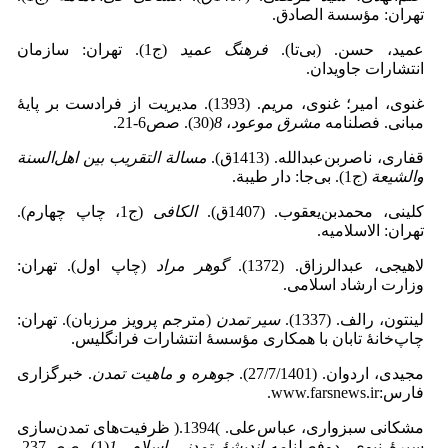
تهران: مؤسسة الصادق.
عمید، حسن. (بی‌تا).
فرهنگ عمید
(ج1). تهران: سازمان
انتشارات جاویدان.
غنوی، امیر؛ غنوی، مریم. (1393). مدیریت از فرادست بر پایۀ
مبانی. فصلنامه
مشرق موعود
،
8
(30). صص6-21.
قفاری، ناصربن‌عبدالله. (1413ق).
مسالة التقریب بین اهل
السنة
والشیعة
(ج1). بی‌جا: دار طیبة.
کلینی، محمدبن‌یعقوب. (1407ق).
الکافی
(ج1، چاپ چهارم).
تهران: الاسلامیه.
لاهیجی، عبدالرزاق. (1372).
گوهر مراد
(چاپ اول). تهران:
وزارت ارشاد اسلامی.
لینتون، رالف. (1337).
سیر تمدن
(مترجم پرویز مرزبان). تهران:
چاپ‌خانۀ تابان با همکاری مؤسسۀ انتشارات فرانگلیس.
مجیدی، اردوان. (27/7/1401).
جوهره و ماهیت تمدن
. خبرگزاری
فارس:www.farsnews.ir.
مشکانی سبزواری، عباس‌علی. )1394.( ظرفیت‌های تمدن‌سازی
سیرۀ نبوی. دوفصلنامه
اندیشۀ تمدنی اسلام
،
1
(1). صص237-