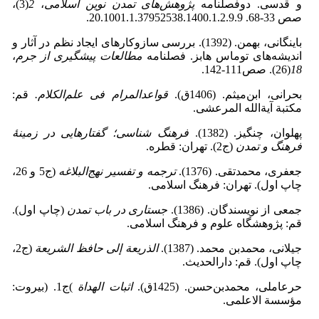
و قدسی. دوفصلنامه
پژوهش‌های تمدن نوین اسلامی
،
2
(3)،
صص 33-68. 20.1001.1.37952538.1400.1.2.9.9.
باینگانی، بهمن. (1392). بررسی سازوکارهای ایجاد نظم در آثار و
اندیشه‌های توماس هابز. فصلنامه
مطالعات پیشگیری از جرم
،
18
(26). صص111-142.
بحرانی، ابن‌میثم. (1406ق).
قواعدالمرام فی علم
الکلام.
قم:
مکتبة آیة‌الله المرعشی.
پهلوان، چنگیز. (1382).
فرهنگ شناسی؛ گفتارهایی در زمینۀ
فرهنگ و تمدن
(ج2). تهران: قطره.
جعفری، محمدتقی. (1376).
ترجمه و تفسیر نهج
البلاغه
(ج5 و 26،
چاپ اول). تهران: فرهنگ اسلامی.
جمعی از نویسندگان. (1386).
جستاری در باب تمدن
(چاپ اول).
قم: پژوهشگاه علوم و فرهنگ اسلامی.
جیلانی، محمدبن محمد. (1387).
الذریعة إلى حافظ الشریعة
(ج2،
چاپ اول). قم: دارالحدیث.
حرعاملی، محمدبن‌حسن. (1425ق).
اثبات الهداة
)ج1. (بیروت:
مؤسسة ‌الاعلمی.