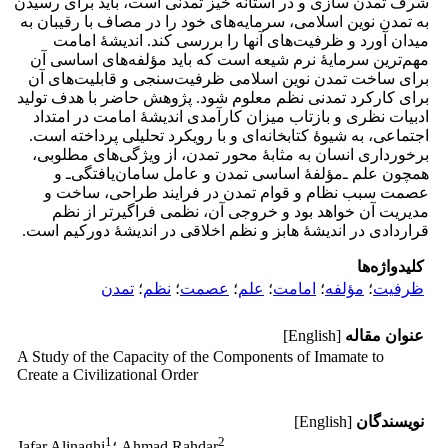
شرف تمدن سازی و در آستانه خیز تمدنی است، باید برای رسیدن
به تمدن نوین اسلامی، سرمایه‌های خود را در مصاف با رقیبان به
میدان آورد و ظرفیت‌های آنها را بررسی کند. اندیشۀ امامت
مهم‌ترین سرمایۀ نرم شیعه است که باید مؤلفه‌های اساسی آن
برای ساخت تمدن نوین اسلامی ظرفیت‌سنجی و قابلیت‌های آن
برای کارکرد تمدنی نظم معلوم شود. پژوهش حاضر با هدف تولید
ادبیات نظری و بازتاب میزان کارآمدی اندیشۀ امامت در امتداد
اجتماعی، به شیوۀ کتابخانه‌ای و با رویکرد تحلیلی پرداخته است.
برخورداری انسان به مثابۀ محور تمدن، از ویژگی‌های مطلوبی،
همچون علم ـ‌‌‌مؤلفۀ اساسی تمدن و عامل سامان‌یافتگی‌ـ و
عصمت سبب نظام و قوام تمدن در فرایند طراحی، ساخت و
مدیریت آن خواهد بود و خروجی آن، نظمی فراگیرتر از نظم
قراردادی در اندیشۀ هابز و نظم اخلاقی در اندیشۀ دورکیم است.
کلیدواژه‌ها
ظرفیت
؛
مؤلفه
؛
امامت
؛
علم
؛
عصمت
؛
نظم
؛
تمدن
عنوان مقاله
[English]
A Study of the Capacity of the Components of Imamate to
Create a Civilizational Order
نویسندگان
[English]
1
2
؛ Ahmad Rahdar
Jafar Alinaghi