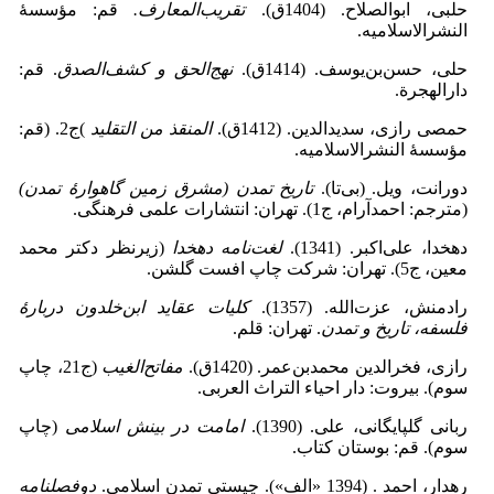
حلبی، ابوالصلاح. (1404ق).
تقریب‌المعارف.
قم: مؤسسۀ
النشرالاسلامیه.
حلی، حسن‌بن‌یوسف. (1414ق).
نهج‌الحق و کشف‌الصدق
. قم:
دارالهجرة.
حمصی رازی، سدیدالدین. (1412ق).
المنقذ من التقلید
)ج2. (قم:
مؤسسۀ النشرالاسلامیه.
دورانت، ویل. (بی‌تا).
تاریخ تمدن (مشرق زمین گاهوارۀ تمدن)
(مترجم: احمدآرام، ج1). تهران: انتشارات علمی فرهنگی.
دهخدا، علی‌اکبر. (1341).
لغت
نامه دهخدا
(زیرنظر دکتر محمد
معین، ج5). تهران: شرکت چاپ افست گلشن.
رادمنش، عزت‌الله. (1357).
کلیات عقاید ابن
خلدون دربارۀ
فلسفه، تاریخ و تمدن
. تهران: قلم.
رازی، فخرالدین محمدبن‌عمر. (1420ق).
مفاتح‌الغیب
(ج21، چاپ
سوم). بیروت: دار احیاء التراث العربی.
ربانی گلپایگانی، علی. (1390).
امامت در بینش اسلامی
(چاپ
سوم). قم: بوستان کتاب.
رهدار، احمد . (1394 «الف»). چیستی تمدن اسلامی.
دوفصلنامه