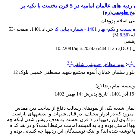
گونه شناسی ردیه های عالمان امامیه در 5 قرن نخست با تکیه بر
خ طوسی(ره)
ی اسلام پژوهان
، خرداد 1401
، صفحه
53-
ه (
6.56 M
)
ژوهشی
D):
10.22081/iqiri.2024.65444.1125
2
*
1
*
ی
؛
سید مظاهر حسینی اشلقی
قم پردیسان بلوار سلمان خیابان اُسوه مجتمع شهید مصطفی خمینی بلوک 12
وسسه امام رضا (ع)
15 آذر 1401
،
تاریخ پذیرش
:
14 بهمن 1402
لمان شیعه یکی از نمودهای رسالت دفاع از ساحت دین مقدس
اسلام به شمار می‎رود که در ادوار مختلف، در قبال شبهات و اندیشه‎های ناراست
تدوین کرده اند. واکاوی این ردیه‎ها در 5 قرن نخست به هدف روشن شدن اینکه چه
تعداد از این ردیه‎ها امامتی بوده و یا به اندیشه امامت مرتبط است؟ و در نقد کدام
مکاتب و جریان‎ها نوشته شده اند؟ و اینکه نویسندگان این ردیه‎ها چه کسانی بوده و