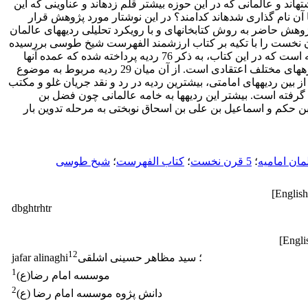
چه نگرشی داشته‎اند و عالمانی که در این حوزه بیشتر قلم زده‎اند و عناوینی که این
گونه نوشته‎ها با آن نام گذاری شده‎اند کدامند؟ در این نوشتار مورد پژوهش قرار
گرفته است. پژوهش حاضر به روش کتابخانه‎ای و با رویکرد تحلیلی ردیه‎های عالمان
در 5 قرن نخست را با تکیه بر کتاب ارزشمند الفهرست شیخ طوسی بررسیده
و معلوم ساخته است که در این کتاب، به ذکر 76 ردیه پرداخته شده که عمده آنها
مربوط به آموزه‎های مختلف اعتقادی است. از آن میان 29 ردیه مربوط به موضوع
امامت است و از بین ردیه‎های امامتی، بیشترین ردیه در رد و نقد جریان غلو و مکتب
اعتزال صورت گرفته است. بیشتر این ردیه‎ها به خامه عالمانی چون فضل بن
ن حکم و اسماعیل بن علی بن اسحاق نوبختی به مرحله تدوین بار
مان امامیه
؛
5 قرن نخست
؛
کتاب الفهرست
؛
شیخ طوسی
dbghtrhtr
1
2
؛ سید مظاهر حسینی اشلقی
jafar alinaghi
1
موسسه امام رضا(ع)
2
دانش پژوه موسسه امام رضا (ع)