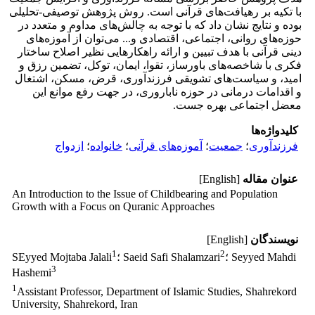
با تکیه بر رهیافت‌های قرآنی است. روش پژوهش توصیفی-تحلیلی
بوده و نتایج نشان داد که با توجه به چالش‌های مداوم و متعدد در
حوزه‌های روانی، اجتماعی، اقتصادی و... می‌توان از آموزه‌های
دینی قرآنی با هدف تبیین و ارائه راهکارهایی نظیر اصلاح ساختار
فکری با شاخصه‌های باورساز، تقوا، ایمان، توکل، تضمین رزق و
امید، و سیاست‌های تشویقی فرزندآوری، قرض، مسکن، اشتغال
و اقدامات درمانی در حوزه ناباروری، در جهت رفع موانع این
معضل اجتماعی بهره جست.
کلیدواژه‌ها
فرزندآوری
؛
جمعیت
؛
آموزه‌های قرآنی
؛
خانواده
؛
ازدواج
عنوان مقاله
[English]
An Introduction to the Issue of Childbearing and Population
Growth with a Focus on Quranic Approaches
نویسندگان
[English]
1
2
؛ Seyyed Mahdi
؛ Saeid Safi Shalamzari
SEyyed Mojtaba Jalali
3
Hashemi
1
Assistant Professor, Department of Islamic Studies, Shahrekord
University, Shahrekord, Iran