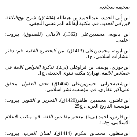
صحیفه
سجادیه
.
ابن أبی الحدید، عبدالحمید بن هبه‌الله (1404ق).
شرح نهج‌البلاغة
لابن أبی الحدید
. قم. مکتبة آیة‌الله المرعشی النجفی.
ابن ‌بابویه، محمدبن‌على (1362).
الأمالی
(للصدوق). بیروت:
اعلمى.
ابن‌بابویه، محمدبن‌على (1413ق).
من لایحضره الفقیه
. قم: دفتر
انتشارات اسلامى، ج1.
ابن‌جوزی، یوسف‌ بن‌ قزاوغلی (بی‌تا).
تذکرة الخواص ‌الامة فی‌
خصائص الائمة
. تهران: مکتبه نینوی الحدیثه، ج1.
ابن‌شعبه‌حرانى، حسن‌بن‌على (1404ق).
تحف ‌العقول
‏. محقق
على‌اکبر غفارى. قم: مؤسسه نشر اسلامی‏.
ابن‌عاشور، محمدبن طاهر(1420ق‏).
التحریر و التنویر
. بیروت:
مؤسسة التاریخ العربی‏، ج25.
ابن‌فارس، احمد (بی‌تا).
معجم مقاییس اللغة
. قم: مکتب الاعلام
الاسلامی، ج2-1.
ابن‌منظور، محمدبن مکرم (1414ق).
لسان العرب
. بیروت: