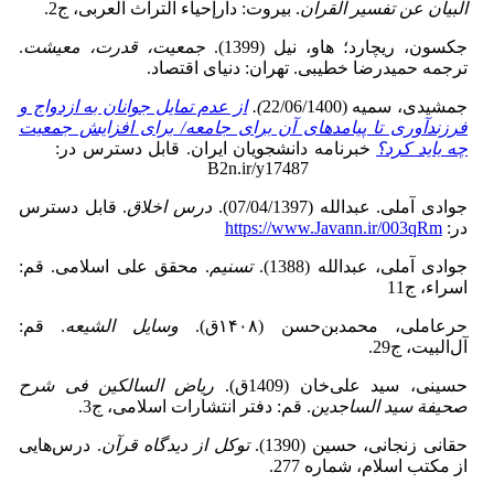
البیان‌ عن‌ تفسیر القرآن
. بیروت: دارإحیاء التراث العربی، ج2.
جکسون، ریچارد؛ هاو، نیل (1399).
جمعیت، قدرت، معیشت
.
ترجمه حمیدرضا خطیبی. تهران: دنیای اقتصاد.
جمشیدی، سمیه (22/06/1400
).
از عدم تمایل جوانان به ازدواج و
فرزندآوری تا پیامدهای آن برای جامعه/ برای افزایش جمعیت
چه باید کرد؟
خبرنامه دانشجویان ایران. قابل دسترس در:
B2n.ir/y17487
جوادی ‌آملی. عبدالله (07/04/1397).
درس ‌اخلاق
. قابل دسترس
در:
https://www.Javann.ir/003qRm
جوادی ‌آملی، عبدالله (1388).
تسنیم
. محقق علی اسلامی. قم:
اسراء، ج11
حرعاملی، محمدبن‌حسن (۱۴۰۸ق).
وسایل الشیعه
. قم:
آل‌البیت، ج29.
حسینی، سید علی‌خان (1409ق).
ریاض‌ السالکین فی‌ شرح
صحیفة سید الساجدین
. قم: دفتر انتشارات اسلامی، ج3.
حقانی ‌زنجانی، حسین (1390).
توکل از دیدگاه قرآن
. درس‌هایی
از مکتب اسلام، شماره 277.