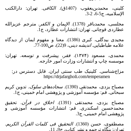
کلینى، محمدبن‌یعقوب (1407ق).
الکافی
. تهران: دارالکتب
الإسلامیه، ج5-6، 2-3.
مجلسی، محمدباقر (1378).
الإیمان و الکفر
. مترجم عزیزالله‌
عطاردى ‌قوچانى. تهران: انتشارات عطارد، ج1.
مجیدی ‌بیدگلی، کبری (1386). معنا و مفهوم ایمان از دیدگاه
علامه طباطبایی.
اندیشه دینی
، 9(22)، ص100-77.
محمدی، مسعود (۱۳۷۴).
فقر، پیشرفت ‌و توسعه
. تهران:
موسسه چاپ و انتشارات وزارت امور خارجه.
مزاج‌شناسی. کلینیک طب سنتی ایران. قابل دسترس در:
https://drjafargholi.com/temperamen
مصباح ‌یزدی، محمدتقی (1390).
سجاده
های
سلوک
. تدوین کریم
سبحانی. قم: مؤسسه ‌آموزشی ‌و پژوهشی امام خمینی، ج1.
مصباح‌ یزدی، محمدتقی (1391).
اخلاق‌ در قرآن
. تحقیق
محمدحسین ‌اسکندری. قم: انتشارات مؤسسه آموزشى و
پژوهشى امام خمینى‌، ج3.
مصطفوی، حسن (1360).
التحقیق فی ‌کلمات القرآن الکریم
.
تهران: بنگاه ترجمه و نشر کتاب، ج9، 11.