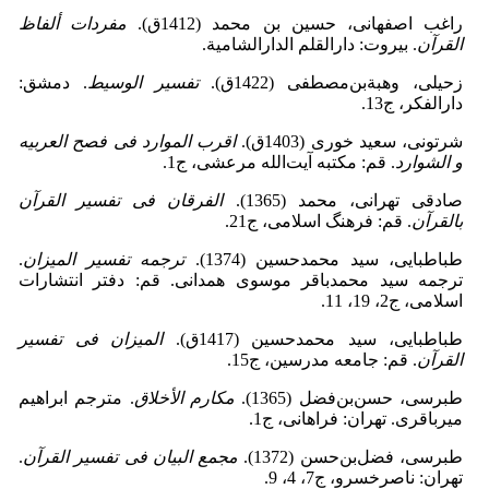
راغب ‌اصفهانى، حسین بن محمد (1412ق).
مفردات ألفاظ
القرآن
. بیروت: دارالقلم الدارالشامیة.
زحیلى، وهبةبن‌مصطفى (1422ق).
تفسیر الوسیط
. دمشق:
دارالفکر، ج13.
شرتونی، سعید خوری (1403ق).
اقرب ‌الموارد فی ‌فصح ‌العربیه
‌و الشوارد
. قم: مکتبه آیت‌الله مرعشی، ج1.
صادقى ‌تهرانى، محمد (1365).
الفرقان فى تفسیر القرآن
‌بالقرآن
. قم: فرهنگ اسلامى، ج21.
طباطبایی، سید محمدحسین (1374).
ترجمه ‌تفسیر المیزان
.
ترجمه ‌سید محمدباقر موسوى ‌همدانى. قم: دفتر انتشارات
اسلامی، ج2، 19، 11.
طباطبایى، سید محمدحسین (1417ق).
المیزان فى ‌تفسیر
القرآن
. قم: جامعه‏ مدرسین، ج15.
طبرسى، حسن‌بن‌فضل (1365).
مکارم‌ الأخلاق
. مترجم ابراهیم
میرباقرى. تهران: فراهانى، ج1.
طبرسى، فضل‌بن‌حسن (1372).
مجمع البیان ‌فى ‌تفسیر القرآن
.
تهران: ناصرخسرو، ج7، 4، 9.