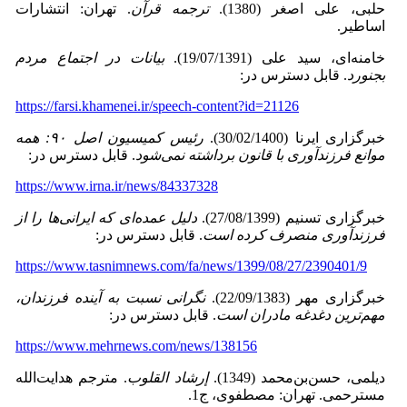
حلبى، على اصغر (1380).
ترجمه ‌قرآن
. تهران: انتشارات
‌اساطیر.
خامنه‌ای، سید علی (19/07/1391).
بیانات در اجتماع مردم
بجنورد
. قابل دسترس در:
https://farsi.khamenei.ir/speech-content?id=21126
خبرگزاری ‌ایرنا (30/02/1400).‏
رئیس کمیسیون اصل ۹۰: همه
موانع فرزندآوری با قانون برداشته نمی‌شود
. قابل دسترس در:
https://www.irna.ir/news/84337328
خبرگزاری‌ تسنیم (27/08/1399).
دلیل عمده‌ای که ایرانی‌ها را از
فرزندآوری منصرف کرده
است
. قابل دسترس در:
https://www.tasnimnews.com/fa/news/1399/08/27/2390401/9
خبرگزاری مهر (22/09/1383).
نگرانی نسبت به آینده فرزندان،
مهم‌ترین دغدغه مادران است
. قابل دسترس در:
https://www.mehrnews.com/news/138156
دیلمى، حسن‌بن‌محمد (1349).
إرشاد القلوب
. مترجم هدایت‌الله
مسترحمى. تهران: مصطفوى، ج1.