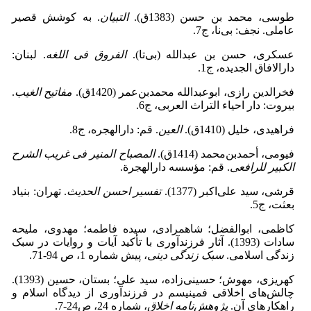
طوسی‏، محمد بن حسن (1383ق).
التبیان
‏. به‏ کوشش‏ قصیر
عاملی‏. نجف: بی‌نا، ج7.
عسکرى، حسن بن عبدالله (بی‌تا).
الفروق فی اللغه
. لبنان:
دارالافاق ‌الجدیده، ج1.
فخرالدین‌ رازى، ابوعبدالله محمدبن‌عمر (1420ق).
مفاتیح ‌الغیب
.
بیروت: دار احیاء ‌التراث ‌العربى، ج6.
فراهیدی، خلیل (1410ق).
العین
. قم: دارالهجره، ج8.
فیومى، أحمدبن‌محمد (1414ق).
المصباح‌ المنیر فی ‌غریب ‌الشرح
الکبیر للرافعی
. قم: مؤسسه دارالهجرة.
قرشى، سید على‌اکبر (1377).
تفسیر احسن ‌الحدیث
. تهران: بنیاد
بعثت، ج5.
کاظمی، ابوالفضل؛ شاهمرادی، سیده فاطمه؛ مهدوی، ملیحه
سادات (1393). آثار فرزندآوری با تأکید آیات و روایات در سبک
زندگی اسلامی.
سبک زندگی دینی
، پیش شماره 1، ص 94-71.
کهریزی، مهوش؛ حسینی‌زاده، سید علی؛ بستان، حسین (1393).
چالش‌های اخلاقی فمینیسم در فرزند‌آوری از دیدگاه اسلام و
راهکارهای آن.
پژوهش‌نامه اخلاق
، شماره 24، ص24-7.