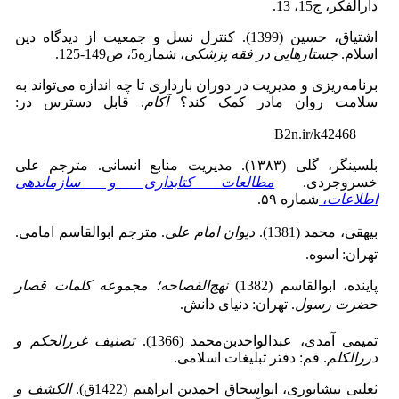
دارالفکر، ج15، 13.
اشتیاق، حسین (1399). کنترل نسل و جمعیت از دیدگاه دین
اسلام.
جستارهایی در فقه پزشکی
، شماره5، ص149-125.
برنامه‌ریزی و مدیریت در دوران بارداری تا چه اندازه می‌تواند به
سلامت روان مادر کمک کند؟
آکام
. قابل دسترس در:
B2n.ir/k42468
بلسینگر، گلی (۱۳۸۳). مدیریت منابع انسانی. مترجم علی
‌خسروجردی.
مطالعات کتابداری و سازماندهی
اطلاعات
،
شماره ۵۹.
بیهقی‌، محمد (1381).
دیوان ‌امام‌ على
. مترجم ابوالقاسم امامی.
تهران: اسوه.
پاینده، ابوالقاسم (1382)
نهج‌الفصاحه؛ مجموعه کلمات قصار
حضرت رسول
. تهران: دنیاى دانش.
تمیمى ‌آمدى، عبدالواحدبن‌محمد (1366).
تصنیف غررالحکم و
دررالکلم
. قم: دفتر تبلیغات اسلامی.
ثعلبى ‌نیشابورى، ابواسحاق احمدبن ابراهیم (1422ق).
الکشف ‌و