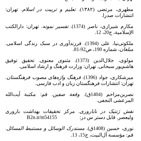
مطهری، مرتضی (۱۳۸۲).
تعلیم و تربیت در اسلام
. تهران:
انتشارات صدرا.
مکارم شیرازى، ناصر (1374).
تفسیر نمونه
. تهران: دارالکتب
الإسلامیة، ج20، 12.
ملکوتی‌نیا، علی (1394). فرزندآوری در سبک زندگی اسلامی.
مبلغان
، شماره 190، ص92-81.
مولوی، جلال‎‌الدین (1373).
مثنوی معنوی
. تحقیق توفیق
هاشم‌پور سبحانی. تهران: وزارت فرهنگ و ارشاد اسلامی.
میرشکاری، جواد (1396).
فرهنگ‌ واژه‌های مصوب فرهنگستان
.
تهران: انتشارات فرهنگستان زبان ‌و ادب فارسی.
نصربن‌مزاحم (1404ق).
وقعة صفین
. قم: مکتبة آیت‌الله
المرعشی النجفی.
نقش ژنتیک در ناباروری
. مرکز تحقیقات بهداشت باروری
ولیعصر. قابل دستر س در: B2n.ir/m54155
نورى، حسین‌ (1408ق).
مستدرک الوسائل ‌و مستنبط المسائل
.
قم: مؤسسة آل‌البیت، ج15، 13.