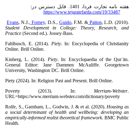
هفته نامه تجارت فردا، 1401. قابل دسترس در:
https://www.tejaratefarda.com/19/33487
Evans
, N.J.,
Forney
, D.S.,
Guido
, F.M. &
Patton
, L.D. (2010).
Student
Development in College: Theory, Research, and
Practice
(Second ed.). Jossey-Bass.
Fahlbusch, E. (2014).
Piety
. In: Encyclopedia of Christianity
Online. Brill Online.
Kinberg, L. (2014).
Piety
. In: Encyclopaedia of the Qurʾān.
General Editor: Jane Dammen McAuliffe. Georgetown
University, Washington DC. Brill Online.
Piety (2024). In: Religion Past and Present. Brill Online.
Poverty (2013). In:
Merriam-Webster
.
URL=https://www.merriam-webster.com/dictionary/poverty
Rolfe, S., Garnham, L., Godwin, J. & et al. (2020).
Housing as
a social determinant of health and wellbeing: developing an
empirically-informed realist theoretical framework
. BMC Public
Health.