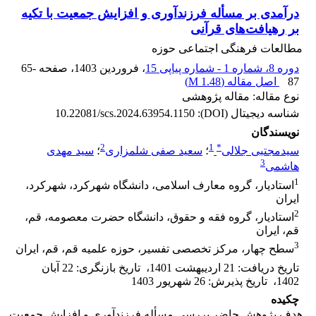
درآمدی بر مسأله‌ فرزندآوری و افزایش جمعیت با تکیه
بر رهیافت‌های قرآنی
مطالعات فرهنگی اجتماعی حوزه
دوره 8، شماره 1 - شماره پیاپی 15
، فروردین 1403
، صفحه
65-
87
اصل مقاله (
1.48 M
)
نوع مقاله: مقاله پژوهشی
شناسه دیجیتال (DOI):
10.22081/scs.2024.63954.1150
نویسندگان
2
1
*
سیدمجتبی جلالی
؛
سعید صفی شلمزاری
؛
سید مهدی
3
هاشمی
1
استادیار، گروه معارف اسلامی، دانشگاه شهرکرد، شهرکرد،
ایران
2
استادیار، گروه فقه و حقوق، دانشگاه حضرت معصومه، قم،
قم، ایران
3
سطح چهار، مرکز تخصصی تفسیر، حوزه علمیه قم، قم، ایران
تاریخ دریافت
:
21 اردیبهشت 1401
،
تاریخ بازنگری
:
22 آبان
1402
،
تاریخ پذیرش
:
26 شهریور 1403
چکیده
هدف پژوهش حاضر بررسی مسأله‌ فرزندآوری و افزایش جمعیت