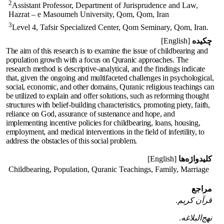
2
Assistant Professor, Department of Jurisprudence and Law,
Hazrat – e Masoumeh University, Qom, Qom, Iran
3
Level 4, Tafsir Specialized Center, Qom Seminary, Qom, Iran.
چکیده
[English]
The aim of this research is to examine the issue of childbearing and
population growth with a focus on Quranic approaches. The
research method is descriptive-analytical, and the findings indicate
that, given the ongoing and multifaceted challenges in psychological,
social, economic, and other domains, Quranic religious teachings can
be utilized to explain and offer solutions, such as reforming thought
structures with belief-building characteristics, promoting piety, faith,
reliance on God, assurance of sustenance and hope, and
implementing incentive policies for childbearing, loans, housing,
employment, and medical interventions in the field of infertility, to
address the obstacles of this social problem.
کلیدواژه‌ها
[English]
Childbearing, Population, Quranic Teachings, Family, Marriage
مراجع
قرآن
‌کریم
.
نهج‌البلاغه
.