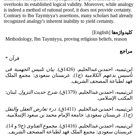
overlooks its established logical validity. Moreover, while analogy
is indeed a method of rational proof, it does not provide certainty.
Contrary to Ibn Taymiyya’s assertions, many scholars had already
recognized analogy's inherent inability to yield certainty.
کلیدواژه‌ها
[English]
Methodology, Ibn Taymiyya, proving religious beliefs, reason
مراجع
* قرآن
ابن‌تیمیه، احمدبن‌عبدالحلیم. (1426ق).
بیان تلبیس الجهمیة فی
تأسیس بدعهم الکلامیة
(ج1). عربستان سعودی: مجمع الملک
فهد لطباعة المصحف الشریف.
ابن‌تیمیه، احمدبن‌عبدالحلیم. (1379ق).
شرح حدیث النزول
. لبنان:
المکتب الإسلامی.
ابن‌تیمیه، احمدبن‌عبدالحلیم. (1411ق).
درء تعارض العقل والنقل
(ج1). عربستان سعودی: جامعة الإمام محمد بن سعود الإسلامیة.
ابن‌تیمیه، احمدبن‌عبدالحلیم. (1416ق).
مجموع الفتاوی
(ج9 و 14).
عربستان سعودی: مجمع الملک فهد لطباعة المصحف الشریف.