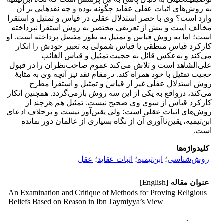
به روش‌های اثبات عقلی عقاید چگونه بوده و چه نقدهایی بر آن
وارد است؟ وی با حصر استدلال عقلی در قیاس و تمثیل و استقرا
مخالف است و بیش از تعریفی مختصر به روش استقرا نپرداخته
است؛ اما به روش قیاس و تمثیل به طور مفصل پرداخته است. او
کارکرد قیاس منطقی یا قیاس شمولی به تعبیر خودش را انکار
می‌کند و به‌عکس قائل به حجیت تمثیل و قیاس الغائب
علی‌الشاهد است و تلاش می‌کند عموم صاحب‌نظران را در قبول
حجیت تمثیل با خود همراه کند. درمقام نقد نیز آنچه وی به مثابۀ
روش استدلال عقلی غیر از قیاس و تمثیل و استقرا مطرح
می‌کند، درواقع به یکی از این سه روش بازمی‌گردد. همچنین انکار
کارکرد قیاس از سوی وی صحیح نیست. تمثیل هم هرچند از
روش‌های اثبات عقلی است؛ ولی یقین‌آور نیست و برخلاف ادعای
ابن‌تیمیه، یقین‌ناآوری آن از نگاه بسیاری از عالمان دور نمانده
است.
کلیدواژه‌ها
روش‌شناسی
؛
ابن‌تیمیه
؛
اثبات عقاید
؛
عقل
عنوان مقاله
[English]
An Examination and Critique of Methods for Proving Religious
Beliefs Based on Reason in Ibn Taymiyya’s View