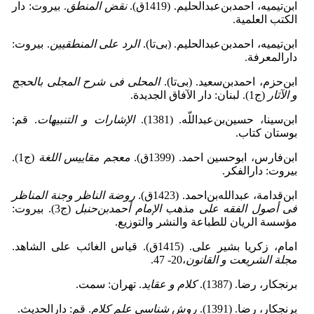
ابن‌تیمیه، احمدبن‌عبدالحلیم. (1419ق).
نقض المنطق
. بیروت: دار
الکتب العلمیة.
ابن‌تیمیه، احمدبن‌عبدالحلیم. (بی‌تا).
الرد علی المنطقیین
. بیروت:
دارالمعرفة.
ابن‌حزم، احمدبن‌سعید. (بی‌تا).
المحلی فی شرح المجلی بالحجج
و الآثار
(ج1). لبنان: دار الآفاق الجدیدة.
ابن‌سینا، حسین‌بن‌عبداللّه. (1381).
الإشارات و التنبیهات
. قم:
بوستان کتاب.
ابن‌فارس، ابوحسین احمد. (1399ق).
معجم مقاییس اللغة
(ج1).
بیروت: دارالفکر.
ابن‌قدامة، عبدالله‌بن‌احمد. (1423ق).
روضة الناظر وجنة المناظر
فی أصول الفقه علی مذهب الإمام أحمدبن‌حنبل
(ج3). بیروت:
مؤسسة الریان للطباعة والنشر والتوزیع.
امام، زکریا بشیر علی. (1415ق). قیاس الغائب علی الشاهد.
مجلة الشریعت و القانون
،20- 47.
برنجکار، رضا. (1387).
کلام و عقاید
. تهران: سمت.
برنجکار، رضا. (1391).
روش شناسی علم کلام
. قم: دارالحدیث.