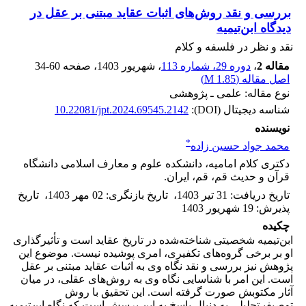
بررسی و نقد روش‌های اثبات عقاید مبتنی بر عقل در
دیدگاه ابن‌تیمیه
نقد و نظر در فلسفه و کلام
مقاله 2
،
دوره 29، شماره 113
، شهریور 1403
، صفحه
34-60
اصل مقاله (
1.85 M
)
نوع مقاله: علمی ـ پژوهشی
شناسه دیجیتال (DOI):
10.22081/jpt.2024.69545.2142
نویسنده
*
محمد جواد حسین زاده
دکتری کلام امامیه، دانشکده علوم و معارف اسلامی دانشگاه
قرآن و حدیث قم، قم، ایران.
تاریخ دریافت
:
31 تیر 1403
،
تاریخ بازنگری
:
02 مهر 1403
،
تاریخ
پذیرش
:
19 شهریور 1403
چکیده
ابن‌تیمیه شخصیتی شناخته‌شده در تاریخ عقاید است و تأثیرگذاری
او بر برخی گروه‌های تکفیری، امری پوشیده نیست. موضوع این
پژوهش نیز بررسی و نقد نگاه وی به اثبات عقاید مبتنی بر عقل
است. این امر با شناسایی نگاه وی به روش‌های عقلی، در میان
آثار مکتوبش صورت گرفته است. این تحقیق با روش
توصیفیـ‌‌تحلیلی به دنبال پاسخ به این پرسش است که نگاه ابن‌تیمیه