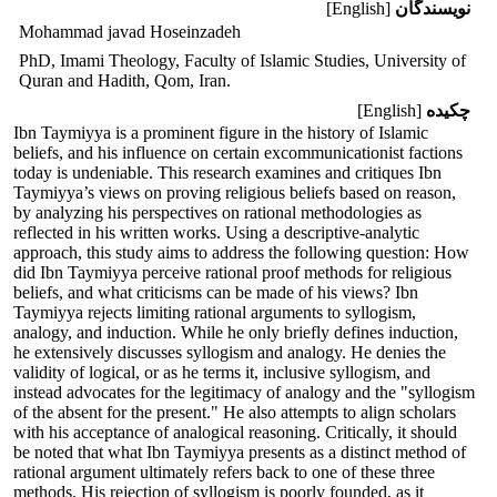
نویسندگان
[English]
Mohammad javad Hoseinzadeh
PhD, Imami Theology, Faculty of Islamic Studies, University of
Quran and Hadith, Qom, Iran.
چکیده
[English]
Ibn Taymiyya is a prominent figure in the history of Islamic
beliefs, and his influence on certain excommunicationist factions
today is undeniable. This research examines and critiques Ibn
Taymiyya’s views on proving religious beliefs based on reason,
by analyzing his perspectives on rational methodologies as
reflected in his written works. Using a descriptive-analytic
approach, this study aims to address the following question: How
did Ibn Taymiyya perceive rational proof methods for religious
beliefs, and what criticisms can be made of his views? Ibn
Taymiyya rejects limiting rational arguments to syllogism,
analogy, and induction. While he only briefly defines induction,
he extensively discusses syllogism and analogy. He denies the
validity of logical, or as he terms it, inclusive syllogism, and
instead advocates for the legitimacy of analogy and the "syllogism
of the absent for the present." He also attempts to align scholars
with his acceptance of analogical reasoning. Critically, it should
be noted that what Ibn Taymiyya presents as a distinct method of
rational argument ultimately refers back to one of these three
methods. His rejection of syllogism is poorly founded, as it