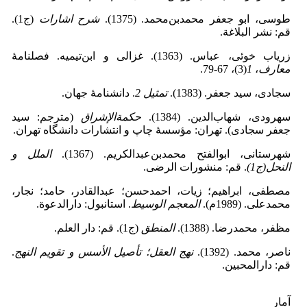
طوسی، ابو جعفر محمدبن‌محمد. (1375).
شرح اشارات
(ج1).
قم: نشر البلاغة.
زریاب خوئی، عباس. (1363). غزالی و ابن‌تیمیه. فصلنامۀ
معارف
،
1
(3)، 67‑79.
سجادی، سید جعفر. (1383).
تمثیل 2
. دانشنامۀ جهان.
سهرودی، شهاب‌الدین. (1384).
حکمةالإشراق
(مترجم: سید
جعفر سجادی). تهران: مؤسسۀ چاپ و انتشارات دانشگاه تهران.
شهرستانی، ابوالفتح محمدبن‌عبدالکریم. (1367).
الملل و
النحل(ج1)
. قم: منشورات الرضی.
مصطفی، ابراهیم؛ زیات، احمدحسن؛ عبدالقادر، حامد؛ نجار،
محمدعلی. (1989م).
المعجم الوسیط
. استانبول: دارالدعوة.
مظفر، محمدرضا. (1388).
المنطق
(ج1). قم: دار العلم.
ناصر، محمد. (1392).
نهج العقل؛ تأصیل الأسس و تقویم النهج
.
قم: دارالمحبین.
آمار