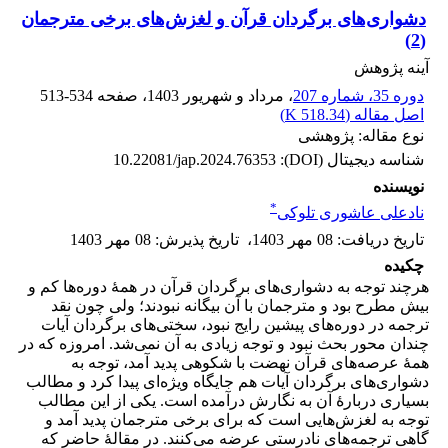
دشواری‌های برگردان قرآن و لغزش‌های برخی مترجمان
(2)
آینه پژوهش
دوره 35، شماره 207
، مرداد و شهریور 1403
، صفحه
513-534
اصل مقاله (
518.34 K
)
نوع مقاله: پژوهشی
شناسه دیجیتال (DOI):
10.22081/jap.2024.76353
نویسنده
*
نادعلی عاشوری تلوکی
تاریخ دریافت
:
08 مهر 1403
،
تاریخ پذیرش
:
08 مهر 1403
چکیده
هرچند توجه به دشواری‌های برگردان قرآن در همۀ دوره‌ها کم و
بیش مطرح بود و مترجمان با آن بیگانه نبودند؛ ولی چون نقد
ترجمه در دوره‌های پیشین رایج نبود، سختی‌های برگردان آیات
چندان محور بحث نبود و توجه زیادی به آن نمی‌شد. امروزه که در
همۀ عرصه‌های قرآن نهضت با شکوهی پدید آمد، توجه به
دشواری‌های برگردان آیات هم جایگاه ویژه‌ای پیدا کرد و مطالب
بسیاری دربارۀ آن به نگارش درآمده است. یکی از این مطالب
توجه به لغزش‌هایی است که برای برخی مترجمان پدید آمد و
گاهی ترجمه‌های نادرستی عرضه می‌کنند. در مقالۀ حاضر که