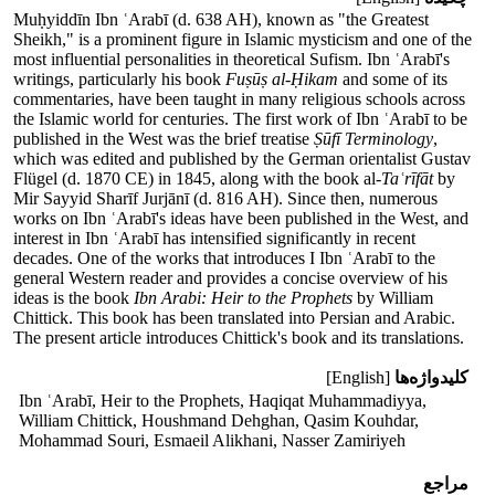
Muḥyiddīn Ibn ʿArabī (d. 638 AH), known as "the Greatest
Sheikh," is a prominent figure in Islamic mysticism and one of the
most influential personalities in theoretical Sufism. Ibn ʿArabī's
writings, particularly his book
Fuṣūṣ al-Ḥikam
and some of its
commentaries, have been taught in many religious schools across
the Islamic world for centuries. The first work of Ibn ʿArabī to be
published in the West was the brief treatise
Ṣūfī Terminology
,
which was edited and published by the German orientalist Gustav
Flügel (d. 1870 CE) in 1845, along with the book al-
Taʿrīfāt
by
Mir Sayyid Sharīf Jurjānī (d. 816 AH). Since then, numerous
works on Ibn ʿArabī's ideas have been published in the West, and
interest in Ibn ʿArabī has intensified significantly in recent
decades. One of the works that introduces I Ibn ʿArabī to the
general Western reader and provides a concise overview of his
ideas is the book
Ibn Arabi: Heir to the Prophets
by William
Chittick. This book has been translated into Persian and Arabic.
The present article introduces Chittick's book and its translations.
کلیدواژه‌ها
[English]
Ibn ʿArabī, Heir to the Prophets, Haqiqat Muhammadiyya,
William Chittick, Houshmand Dehghan, Qasim Kouhdar,
Mohammad Souri, Esmaeil Alikhani, Nasser Zamiriyeh
مراجع