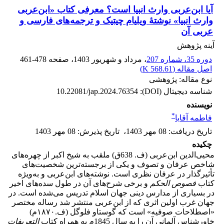
آیا ابن‌عربی وارث انبیا است؟ معرفی کتاب «ابن‌عربی
وارث انبیا» نوشتۀ ویلیام چیتیک و ترجمه‌های فارسی و
عربی آن
آینه پژوهش
دوره 35، شماره 207
، مرداد و شهریور 1403
، صفحه
461-478
اصل مقاله (
568.61 K
)
نوع مقاله: پژوهشی
شناسه دیجیتال (DOI):
10.22081/jap.2024.76354
نویسنده
*
فاطمه آقایا
تاریخ دریافت
:
08 مهر 1403
،
تاریخ پذیرش
:
08 مهر 1403
چکیده
محیی‌الدین ابن‌عربی
(ف. 638ق) ملقب به شیخ اکبر از چهره‌های
شاخص عرفان و تصوف و یکی از برجسته‌ترین شخصیت‌های
تأثیرگذار در عرفان نظری است. نوشته‌های ابن‌عربی و به‌ویژه
کتاب
فصوص الحکم
و برخی شرح‌های آن در طول سده‌های اخیر
در بسیاری از مدارس دینی جهان اسلام تدریس می‌شده است. در
جهان غرب اولین اثری که از ابن‌عربی منتشر شد رساله مختصر
«اصطلاحات صوفیه» است که گوستاو فلوگل (ف.۱۸۷۰م)
خاورشناس آلمانی آن را به سال 1845م به همراه کتاب
التعریفات