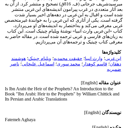
میرسیدشریف جرجانی (ف. 816ق) تصحیح و منتشر کرد. از آن به
بعد آثار متعددی در غرب پیرامون اندیشه‌های ابن‌عربی منتشر
شده است و اقبال به ابن‌عربی در دهه‌های اخیر بسیار شدت
گرفته است. یکی از آثاری که ابن‌عربی را به خوانندۀ غیرمتخصص
غربی معرفی می‌کند و به‌اختصار به اندیشه‌های او می‌پردازد،
کتاب «ابن‌عربی وارث انبیا» نوشتۀ ویلیام چیتیک است. این کتاب
به زبان‌های فارسی و عربی ترجمه شده است. در مقاله حاضر به
معرفی کتاب چیتیک و ترجمه‌های آن می‌پردازیم.
کلیدواژه‌ها
ابن‌عربی
؛
وارث انبیا
؛
حقیقت محمدیه
؛
ویلیام چیتیک
؛
هوشمند
دهقان
؛
قاسم کوهدار
؛
محمد سوری
؛
اسماعیل علیخانی
؛
ناصر
ضمیریه
عنوان مقاله
[English]
Is Ibn Arabi the Heir of the Prophets? An Introduction to the
Book "Ibn Arabi: Heir to the Prophets" by William Chittick and
Its Persian and Arabic Translations
نویسندگان
[English]
Fatemeh Aghaya
چکیده
[English]