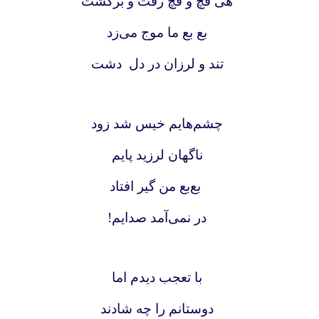
هی قچ و قچ رفت و برگشت
بع بع ما موج می‌زد
تند و لرزان‌ در دل دشت
چشم‌هایم خیس شد زود
ناگهان لرزید پایم
بع‌بع من گیر افتاد
در نمی‌آمد صدایم!
با تعجب دیدم اما
دوستانم را چه شادند