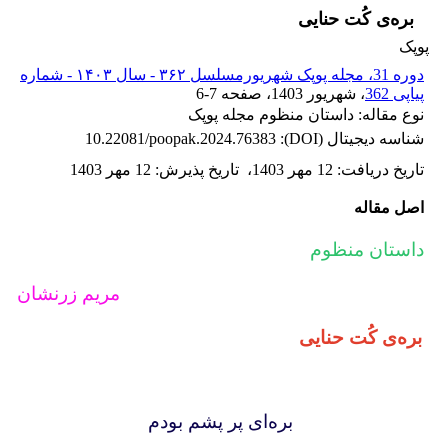
بره‌ی کُت حنایی
پوپک
دوره 31، مجله پوپک شهریورمسلسل ۳۶۲ - سال ۱۴۰۳ - شماره
پیاپی 362
، شهریور 1403
، صفحه
6-7
نوع مقاله: داستان منظوم مجله پوپک
شناسه دیجیتال (DOI):
10.22081/poopak.2024.76383
تاریخ دریافت
:
12 مهر 1403
،
تاریخ پذیرش
:
12 مهر 1403
اصل مقاله
داستان منظوم
مریم زرنشان
بره‌ی کُت حنایی
بره‌ای پر پشم بودم