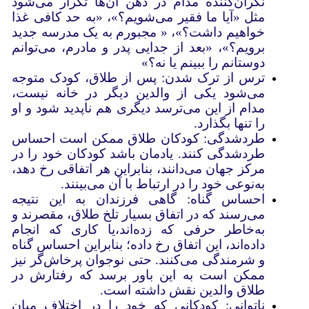
نگران‌کننده‌ مدام در ذهن آن‌ها تکرار می‌شود
مثل «آیا ما فقیر می‌شویم؟»، «به حد کافی غذا
خواهیم داشت؟»، « مجبورم به یک مدرسه جدید
برویم؟»، «بعد از جدایی پدر و مادرم، می‌توانم
دوستانم را ببینم یا نه؟»
ترس از ترک شدن: پس از طلاق، کودک متوجه
می‌شود یکی از والدین دیگر در خانه نیست،
مدام از این می‌ترسد دیگری هم ناپدید شود و او
را تنها بگذارد.
طردشدگی: کودکان طلاق ممکن است احساس
طردشدگی کنند. یادمان باشد کودکان خود را در
مرکز جهان می‌دانند، بنابراین هر اتفاقی رخ دهد،
به‌نوعی خود را در ارتباط با آن می‌بینند.
احساس گناه: گاهی فرزندان به این نتیجه
می‌رسند که در اتفاق بسیار تلخ طلاق، مقصرند و
به‌خاطر حرفی که زده‌اند،یا کاری که انجام
داده‌اند، این اتفاق رخ داده؛ بنابراین احساس گناه
و شرمندگی می‌کنند. حتی نوجوان پرخاش‌گر نیز
ممکن است به این باور برسد که رفتارش در
طلاق والدین نقش داشته است.
ناتوانی: کودکانی که خود را در اختلاف میان