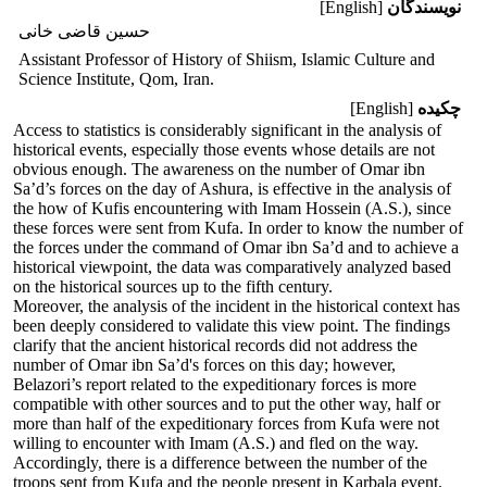
نویسندگان
[English]
حسین قاضی خانی
Assistant Professor of History of Shiism, Islamic Culture and
Science Institute, Qom, Iran.
چکیده
[English]
Access to statistics is considerably significant in the analysis of
historical events, especially those events whose details are not
obvious enough. The awareness on the number of Omar ibn
Sa’d’s forces on the day of Ashura, is effective in the analysis of
the how of Kufis encountering with Imam Hossein (A.S.), since
these forces were sent from Kufa. In order to know the number of
the forces under the command of Omar ibn Sa’d and to achieve a
historical viewpoint, the data was comparatively analyzed based
on the historical sources up to the fifth century.
Moreover, the analysis of the incident in the historical context has
been deeply considered to validate this view point. The findings
clarify that the ancient historical records did not address the
number of Omar ibn Sa’d's forces on this day; however,
Belazori’s report related to the expeditionary forces is more
compatible with other sources and to put the other way, half or
more than half of the expeditionary forces from Kufa were not
willing to encounter with Imam (A.S.) and fled on the way.
Accordingly, there is a difference between the number of the
troops sent from Kufa and the people present in Karbala event.