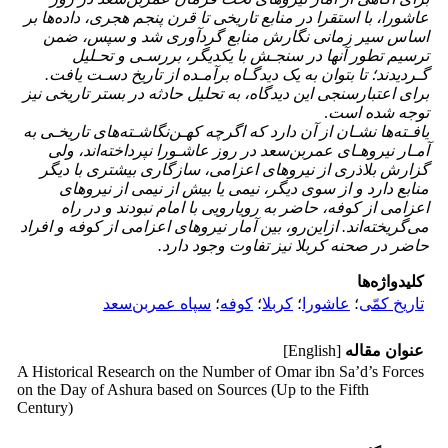
عاشورا، با استقرا در منابع تاریخی تا قرن پنجم هجری، داده‌ها بر
اساس سیر زمانی نگارش منابع گردآوری شد و سپس، ضمن
ترسیم تطور آنها در سنجـش با یکدیگر، بررسـی و تحـلیل
گـردیدند؛ تا بتوان به یک دیدگـاه برآمـده از تاریخ دسـت یافت.
برای اعتبارسنجی این دیدگاه، به تحلیل حادثه در بستر تاریخی نیز
توجه شده است
.
یافـته
ها نشـان از آن دارد که اگرچه کهـن‌نگاشـته‌های تاریخـی به
آمـار نیروهـای عمربن‌سعد در روز عاشـورا نپرداخته‌اند، ولی
گزارش بلاذری از نیروهای اعزامی، سازگاری بیشتری با دیگر
منابع دارد و از سوی دیگر، نیمی یا بیش از نیمی از نیروهای
اعزامی از کوفه، حاضر به رویارویی با امام
نبودند و در راه
می‌گریخته‌اند. ازاین‌رو، بین آمار نیروهای اعزامی از کوفه و افراد
حاضر در صحنه کربلا نیز تفاوت وجود دارد.
کلیدواژه‌ها
تاریخ کمّی
؛
عاشورا
؛
کربلا
؛
کوفه
؛
سپاه عمربن‌سعد
عنوان مقاله
[English]
A Historical Research on the Number of Omar ibn Sa’d’s Forces
on the Day of Ashura based on Sources (Up to the Fifth
Century)