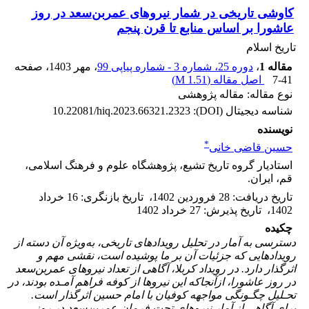
کاوشی تاریخی در شمار نیروهای عمربن‌سعد در روز
عاشورا بر اساس منابع تا قرن پنجم
تاریخ اسلام
مقاله 1
،
دوره 25، شماره 3 - شماره پیاپی 99
، مهر 1403
، صفحه
7-41
اصل مقاله (
1.51 M
)
نوع مقاله: مقاله پژوهشی
شناسه دیجیتال (DOI):
10.22081/hiq.2023.66321.2323
نویسنده
*
حسین قاضی خانی
استادیار گروه تاریخ تشیع، پژوهشگاه علوم و فرهنگ اسلامی،
قم، ایران.
تاریخ دریافت
:
28 فروردین 1402
،
تاریخ بازنگری
:
16 خرداد
1402
،
تاریخ پذیرش
:
27 خرداد 1402
چکیده
دسترسی به آمار در تحلیل رویدادهای تاریخی، به‌ویژه آن دسته از
رویدادهایی که جزئیات آن بر ما پوشیده است، نقشی مهم و
اثرگذار دارد. در رویداد کربلا، آگاهی از تعداد نیروهای عمربن‌سعد
در روز عاشورا، ازآنجاکه این نیروها از کوفه فراهم آمـده بودند، در
تحـلیل چگـونگی مواجهه کوفیان با امام حسین اثرگذار است.
برای آگاهی از آمار نیروهای تحت فرمان عمربن‌سعد در روز