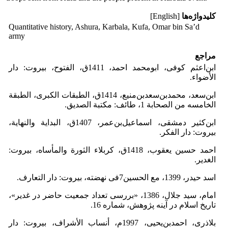
کلیدواژه‌ها
[English]
Quantitative history, Ashura, Karbala, Kufa, Omar bin Sa’d
army
مراجع
ابن‌اعثم کوفی، ابومحمد احمد، 1411ق، الفتوح، بیروت: دار
الأضواء.
ابن‌سعد، محمدبن‌سعدبن‌منیع، 1414ق، الطبقات الکبری، الطبقة
الخامسه من الصحابة 1، طائف: مکتبة الصدیق.
ابن‌کثیر دمشقی، اسماعیل‌بن‌عمر، 1407ق، البدایة والنهایة،
بیروت: دار الفکر.
احمد حسین یعقوب، 1418ق، کربلاء الثورة والمأساه، بیروت:
الغدیر.
اسد حیدر، 1399، مع الحسین7فی نهضته، بیروت: دار التعارف.
امام، سید جلال، 1386، «بررسی تعداد جمعیت حاضر در غدیر»،
تاریخ اسلام در آینه پژوهش، شماره 16.
بلاذری، احمدبن‌یحیی، 1997م، أنساب الأشراف، بیروت: دار