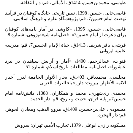
طوسی، محمدبن‌حسن، 1414ق، الأمالی، قم: دار الثقافة.
قاضی‌خانی، حسین، 1398، تبیین تاریخی جایگاه کوفیان در فرآیند
نهضت امام حسین7، قم: پژوهشگاه علوم و فرهنگ اسلامی.
قاضی‌خانی، حسین، 1395، «کاوشی در آمار نامه‌های کوفیان
برای دعوت از امام حسین7»، فصل‌نامه شیعه‌پژوهی، شماره 8.
قرشی، باقر شریف، 1413ق، حیاة الإمام الحسین7، قم: مدرسه
علمیه ایروانی.
قنوات، عبدالرحیم، 1400، «آمار و آرایش سپاهیان در نبرد
عاشورا»، فصل‌نامه مطالعات تاریخ اسلام، شماره 51.
مجلسی، محمدباقر، 1403ق، بحار الأنوار الجامعة لدرر أخبار
الائمة الأطهار، بیروت: دار إحیاء التراث العربی.
محمدی ری‌شهری، محمد و همکاران، 1388، دانش‌نامه امام
حسین7بر پایه قرآن، حدیث و تاریخ، قم: دار الحدیث.
مسعودی، علی‌بن‌حسین، 1409ق، مروج الذهب ومعادن الجوهر،
قم: دار الهجرة.
مسکویه رازی، ابوعلی، 1379، تجارب الأمم، تهران: سروش.