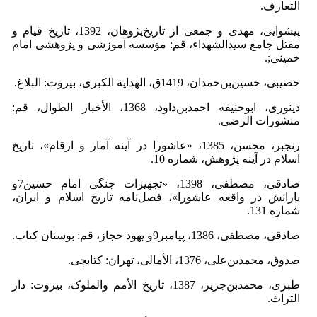
التعارف.
پیشوایی، مهدی و جمعی از تاریخ‌پژوهان، 1392، تاریخ قیام و
مقتل جامع سیدالشهداء، قم: مؤسسه آموزشی و پژوهشی امام
خمینی;.
خصیبی، حسین‌بن‌حمدان، 1419ق، الهدایة الکبری، بیروت: البلاغ.
دینوری، ابوحنیفه احمدبن‌داود، 1368، الأخبار الطوال، قم:
منشورات الرضی.
رنجبر، محسن، 1385، «عاشورا در آینه آمار و ارقام»، تاریخ
اسلام در آینه پژوهش، شماره 10.
صادقی، مصطفی، 1398، «تجهیزات جنگی امام حسین7و
یارانش در واقعه عاشورا»، فصل‌نامه تاریخ اسلام و ایران،
شماره 131.
صادقی، مصطفی، 1386، پیامبر9و یهود حجاز، قم: بوستان کتاب.
صدوق، محمدبن‌علی، 1376، الأمالی، تهران: کتابچی.
طبری، محمدبن‌جریر، 1387، تاریخ الأمم والملوک، بیروت: دار
التراث.