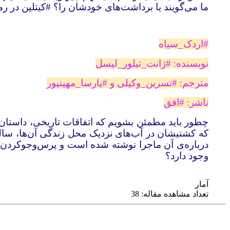
ما می‌گویند یا برداشت‌های خودشان را؟ #‌کیتلین در ر
#‌اردک‌_‌سیاه
نویسنده: #‌ژانت‌_‌تیلور‌_‌لیسل
مترجم: #‌نسرین‌_‌وکیلی و #‌پارسا‌_‌مهین‎پور
ناشر: #‌افق
چطور باید مطمئن بشویم که اتفاقات تاریخی، داستان نیست
که کشتیشان در آب‌های نزدیک محل زندگی آن‌ها، سال‌
درباره‌ی آن ماجرا نوشته شده است و پرس‌وجوکردن از 
وجود دارد؟
آمار
تعداد مشاهده مقاله: 38