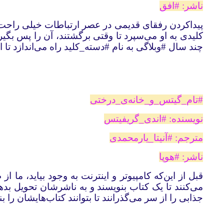
ناشر: #افق
پیداکردن رفقای قدیمی در عصر ارتباطات خیلی راحت‌
کلیدی به او می‌سپرد تا وقتی برگشتند، آن را پس بگی
چند سال #‌وبلاگی به نام #‌دسته‌_‌کلید راه می‌اندازد 
#‌تام‌_‌گیتس‌_‌و‌_‌خانه‌ی‌_‌درختی
نویسنده: #‌اندی‌_‌گریفیتس
مترجم: #‌آنیتا‌_‌یارمحمدی
ناشر: #‌هوپا
قبل از این‌که کامپیوتر و اینترنت به وجود بیاید، م
می‌کنند تا یک کتاب بنویسند و به ناشرشان تحویل ب
جذابی را از سر می‌گذرانند تا بتوانند کتاب‌هایشان را بن