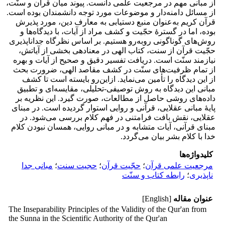
از مبانی مهم در مرجعیت علمی دانست. پیوند میان قرآن و سنّت،
از مسائل دامنه‌دار و موضوعات مورد توجه دانشمندان بوده است.
قرآن کریم به‌عنوان منبع دستیابی به معارف دین، مورد پذیرش
بوده، اما در گسترۀ حجّیت و کشف مراد از آیات، با دیدگاه‌ها و
روش‌های گوناگونی روبه‌رو هستیم. بر اساس نظرگاه جداناپذیری
حجّیت قرآن از سنت، کتاب الهی در معنادهی بخشی از آیاتش،
نیازمند سنّت است. دریافت تفسیر دقیق و صحیح از آیات و بهره
از تمام ظرفیت‌های سنّت در کشف مقاصد الهی، ضرورت بحث
از این دیدگاه را تأمین می‌نماید. ازاین‌رو بایسته است تا کشف
مبانی این دیدگاه به روش توصیفی-تحلیلی، مقایسه‌ای و تطبیق
داده‌های روشی حاصل از مطالعات، صورت گیرد. این نظریه بر
پایۀ مبانی عقلایی، قرآنی و روایی استوار گردیده است. در مبنای
عقلایی، نقش بافت فرامتنی در فهم کلام بررسی می‌شود. در
مبنای قرآنی، آیات متشابه و در مبانی روایی، همسان نبودن کلام
خدا با کلام بشر بیان می‌گردد.
کلیدواژه‌ها
مرجعیت علمی قرآن
؛
حجّیت قرآن
؛
حجیت سنت
؛
مبانی جدا
ناپذیری
؛
رابطه کتاب و سنّت
عنوان مقاله
[English]
The Inseparability Principles of the Validity of the Qur'an from
the Sunna in the Scientific Authority of the Qur'an