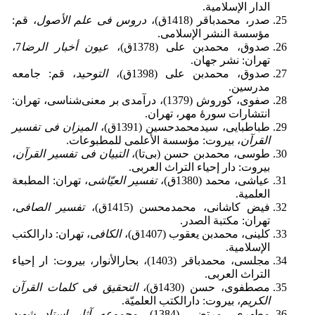
الدار الإسلامیة.
صدر، محمدباقر (1418ق)،
دروس فی علم الأصول
، قم:
مؤسسة النشر الإسلامی.
صدوق، محمدبن علی (1378ق)،
عیون أخبار الرضا
7،
تهران: نشر جهان.
صدوق، محمدبن علی (1398ق)،
التوحید
، قم: جامعه
مدرسین.
صفوی، کوروش (1379)، درآمدی بر معنی‌شناسی، تهران:
انتشارات سورۀ مهر، تهران.
طباطبایی، سیدمحمدحسین (1391ق)،
المیزان فی تفسیر
القرآن
، بیروت: مؤسسة الأعلمی للمطبوعات.
طوسی، محمدبن حسن (بی‌تا)،
التبیان فی تفسیر القرآن
،
بیروت: دار إحیاء التراث العربی.
عیاشی، محمد (1380ق)،
تفسیر العیّاشی
، تهران: المطبعة
العلمیة.
فیض کاشانی، محمدمحسن (1415ق)،
تفسیر الصافی
،
تهران: مکتبة الصدر.
کلینی، محمدبن یعقوب (1407ق)،
الکافی
، تهران: دارالکتب
الإسلامیة.
مجلسی، محمدباقر (1403)، بحارالأنوار، بیروت: ار إحیاء
التراث العربی.
مصطفوی، حسن (1430ق)،
التحقیق فی کلمات القرآن
الکریم
، بیروت: دارالکتب العلمیّة.
مطهری، مرتضی (1384)،
مجموعه آثار استاد شهید