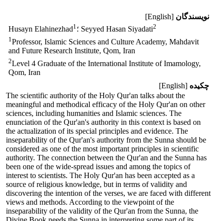
نویسندگان
[English]
1
2
؛ Seyyed Hasan Siyadati
Husayn Elahinezhad
1
Professor, Islamic Sciences and Culture Academy, Mahdavit
and Future Research Institute, Qom, Iran
2
Level 4 Graduate of the International Institute of Imamology,
Qom, Iran
چکیده
[English]
The scientific authority of the Holy Qur'an talks about the
meaningful and methodical efficacy of the Holy Qur'an on other
sciences, including humanities and Islamic sciences. The
enunciation of the Qur'an's authority in this context is based on
the actualization of its special principles and evidence. The
inseparability of the Qur'an's authority from the Sunna should be
considered as one of the most important principles in scientific
authority. The connection between the Qur'an and the Sunna has
been one of the wide-spread issues and among the topics of
interest to scientists. The Holy Qur'an has been accepted as a
source of religious knowledge, but in terms of validity and
discovering the intention of the verses, we are faced with different
views and methods. According to the viewpoint of the
inseparability of the validity of the Qur'an from the Sunna, the
Divine Book needs the Sunna in interpreting some part of its