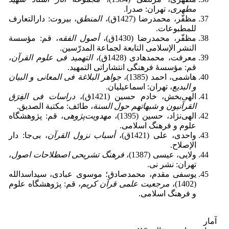
مطهری
، تهران: صدرا.
مظفّر، محمدرضا (1427ق)،
المنطق
، بیروت: دارالتعارف
للمطبوعات.
مظفّر، محمدرضا (1430ق)،
أصول الفقه
، قم: مؤسسة
النشر الإسلامی التابعة لجماعة المدرّسین.
معرفت، محمدهادی (1428ق)،
التهمید فی علوم القرآن
،
قم: مؤسسۀ فرهنگی انتشاراتی التمهید.
هاشمی، احمد (1385)،
جواهر البلاغة فی المعانی و البیان
و البدیع
، تهران: اسماعیلیان.
الهی‌بخش، خادم حسین (1421ق)،
دراسات فی الفِرَق
القرآنیون و شبهاتهم حول السنة
، طائف: مکتبة الصدیق.
الهی‌نژاد، حسین (1395)،
مهدویت‌پژوهی
، قم: پژوهشگاه
علوم و فرهنگ اسلامی.
واحدی، علی (1421ق)،
أسباب نزول القرآن
، بی‌جا: دار
الإصلاح.
ولایی، عیسی (1387)،
فرهنگ تشریحی اصطلاحات اصول
،
تهران: نشر نی.
یوسفی مقدم، محمدصادق؛ موسوی عبادی، سیداسدالله
(1402)،
مرجعیت علمی قرآن کریم
، قم: پژوهشگاه علوم
و فرهنگ اسلامی.
آمار