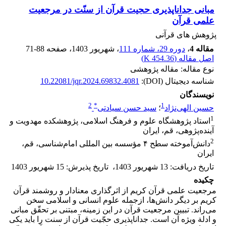
مبانی جداناپذیری حجیت قرآن از سنّت در مرجعیت
علمی قرآن
پژوهش های قرآنی
مقاله 4
،
دوره 29، شماره 111
، شهریور 1403
، صفحه
71-88
اصل مقاله (
454.36 K
)
نوع مقاله: مقاله پژوهشی
شناسه دیجیتال (DOI):
10.22081/jqr.2024.69832.4081
نویسندگان
2
*
1
حسین الهی‌نژاد
؛
سید حسن سیادتی
1
استاد پژوهشگاه علوم و فرهنگ اسلامی، پژوهشکده مهدویت و
آینده‌پژوهی، قم، ایران
2
دانش‌آموخته سطح ۴ مؤسسه بین المللی امام‌شناسی، قم،
ایران
تاریخ دریافت
:
13 شهریور 1403
،
تاریخ پذیرش
:
15 شهریور 1403
چکیده
مرجعیت علمی قرآن کریم از اثرگذاری معنادار و روشمند قرآن
کریم بر دیگر دانش‌ها، ازجمله علوم انسانی و اسلامی سخن
می‌راند. تبیین مرجعیت قرآن در این زمینه، مبتنی بر تحقّق مبانی
و ادلة ویژه آن است. جداناپذیری حجّیت قرآن از سنت را باید یکی