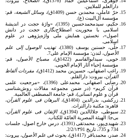
جوهری، اسماعیل‎بن حمّاد (1376ق)،
الصحاح
، بیروت:
دارالعلم للملایین.
حرّ عاملی، محمدبن حسن (1409ق)،
وسائل الشیعة
، قم:
مؤسسة آل‌البیت (ع).
حکیم، سیدمحمدحسین (1395)، «واژۀ حجت در اندیشۀ
اسلامی با محوریت اصطلاح‌نگاری حجت در دانش
اصول»، نخستین همایش ملی واژه‌پژوهی در علوم
اسلامی.
حلّی، حسن‎بن یوسف (1380)،
تهذیب الوصول إلی علم
الأصول
، لندن: مؤسسة الإمام علی7.
خویی، سیدابوالقاسم (1422ق)،
مصباح الأصول
، قم:
مؤسسة إحیاء آثار الإمام الخویی.
راغب اصفهانی، حسین‌بن محمد (1412ق)،
مفردات ألفاظ
القرآن
، بیروت: دارالقلم.
رضایی اصفهانی، محمدعلی (1396)، «مرجعیت علمی
قرآن کریم» (در ضمن مجموعه مقالات روش‌شناسی
قرآن و علوم انسانی)، قم: جامعة المصطفی العالمیة.
زرکشی، بدرالدین (1404ق)،
البرهان فی علوم القرآن
،
قاهره: مکتبة دارالتراث.
سیوطی، جلال‎الدین (1394ق)،
الإتقان فی علوم القرآن
،
بی‌جا: الهیئة المصریة العامّة للکتاب.
شهیدی‌پور، محمدتقی (1391)، درس خارج اصول، جلسات
734 و 735، تاریخ 2/2/۱۳91.
صدر، محمدباقر (1417ق)،
بحوث فی علم الأصول
، بیروت: