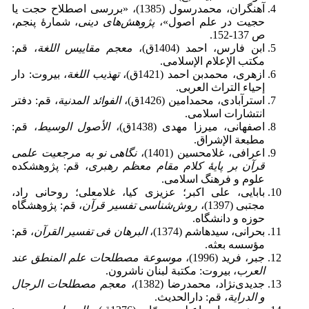
آهنگران، محمدرسول (1385)، «بررسی اصطلاح حجت یا
حجیت در علم اصول»،
پژوهش‌های دینی
، شمارۀ پنجم،
ص 137-152.
ابن فارس، احمد (1404ق)،
معجم مقاییس اللغة
، قم:
مکتب الإعلام الإسلامی.
ازهری، محمدبن احمد (1421ق)،
تهذیب اللغة
، بیروت: دار
إحیاء التراث العربی.
استرآبادی، محمدامین (1426ق)،
الفوائد المدنیة
، قم: دفتر
انتشارات اسلامی.
اصفهانی، میرزا مهدی (1438ق)،
الأصول الوسیط
، قم:
مطبعة الإشراق.
اعرافی، غلامحسین (1401)،
نگاهی نو به مرجعیت علمی
قرآن بر پایۀ کلام مقام معظم رهبری
، قم: پژوهشکده
علوم و فرهنگ اسلامی.
بابایی، علی اکبر؛ عزیزی کیا، غلامعلی؛ روحانی راد،
مجتبی (1397)،
روش‌شناسی تفسیر قرآن
، قم: پژوهشگاه
حوزه و دانشگاه.
بحرانی، سیدهاشم (1374)،
البرهان فی تفسیر القرآن
، قم:
مؤسسه بعثه.
جبر، فرید (1996)،
موسوعة مصطلحات علم المنطق عند
العرب
، بیروت: مکتبة لبنان ناشرون.
جدیدی‌نژاد، محمدرضا (1382)،
معجم مصطلحات الرجال
و الدرایة
، قم: دارالحدیث.