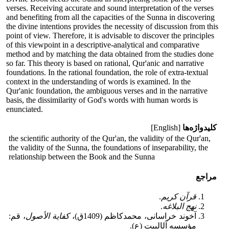
verses. Receiving accurate and sound interpretation of the verses
and benefiting from all the capacities of the Sunna in discovering
the divine intentions provides the necessity of discussion from this
point of view. Therefore, it is advisable to discover the principles
of this viewpoint in a descriptive-analytical and comparative
method and by matching the data obtained from the studies done
so far. This theory is based on rational, Qur'anic and narrative
foundations. In the rational foundation, the role of extra-textual
context in the understanding of words is examined. In the
Qur'anic foundation, the ambiguous verses and in the narrative
basis, the dissimilarity of God's words with human words is
enunciated.
کلیدواژه‌ها
[English]
the scientific authority of the Qur'an, the validity of the Qur'an,
the validity of the Sunna, the foundations of inseparability, the
relationship between the Book and the Sunna
مراجع
قرآن کریم
.
نهج البلاغه
.
آخوند خراسانی، محمدکاظم (1409ق)،
کفایة الأصول
، قم:
مؤسسه آل‎البیت (ع).