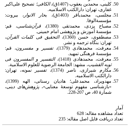
کلینی، محمدبن یعقوب (1407ق)،
الکافی؛
تصحیح علی‌اکبر
غفاری، تهران: دار‌الکتب الاسلامیه.
مجلسی، محمدباقر (1403ق)،
بحار الانوار
، بیروت:
مؤسسةالوفا.
مصباح یزدی، محمدتقی (1380)،
قرآن‌شناسی
، قم:
مؤسسۀ آموزش و پژوهشی امام خمینی.
مصطفوی، حسن (1360)،
التحقیق فی کلمات القرآن
،
تهران: بنگاه ترجمه و نشر.
معرفت، محمدهادی (1379)،
تفسیر و مفسرون
، قم:
مؤسسۀ فرهنگی تمهید.
معرفت، محمدهادی (1418)،
التفسیر و المفسرون فی
ثوبه القشیب
، مشهد: الجامعة الرضویة للعلوم الاسلامیة.
مکارم شیرازی، ناصر (1374)،
تفسیر نمونه
، تهران:
دارالکتب الاسلامیه.
مهدوی‎راد، محمدعلی؛ هادیان رسنانی، الهه (1399)،
«بازشناسی مفهوم توسعۀ معنایی»،
پژوهش‌های دینی
،
شمارۀ 40، ص 207-228.
آمار
تعداد مشاهده مقاله: 628
تعداد دریافت فایل اصل مقاله: 235