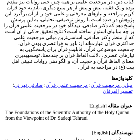
کتاب دین، در مرجعیت علمی بر همه چیز، حتی روایات نیز مقدم
بوده و یک فقیه، بیش و پیش از هر منبع دیگری، باید به خود قرآن
کریم مراجعه و نیازهای معرفتی و علمی خود را از آن برگیرد. این
پژوهش در صدد است با روش توصیفی- تحلیلی، به این پرسش
پاسخ دهد که دکتر صادقی، دیدگاه خود در مرجعیت علمی قرآن را
بر چه مبانی­ای استوار ساخته است؟ نتایج تحقیق حاکی از آن است
که از منظر دکتر صادقی، اساسی‌ترین مبانی مرجعیت علمی
حداکثری قرآن عبارت‌اند از: باور به فراعصری بودن قرآن،
جامعیت موضوعی قرآن، قابلیت قرآن برای پاسخگویی به
نیازهای عصری، دلالت الفاظ قرآن بر چندمعنا، توسعه­پذیری
معنای الفاظ قرآن و حجیت آن، و الگو دهی روایات تبیینی اهل
بیت (ع) در مراجعه به قرآن.
کلیدواژه‌ها
مبانی مرجعیت قرآن
؛
مرجعیت علمی قرآن
؛
صادقی تهرانی
؛
تفسیر الفرقان
عنوان مقاله
[English]
The Foundations of the Scientific Authority of the Holy Qur'an
from the Viewpoint of Dr. Sadeqi Tehrani
نویسندگان
[English]
1
2