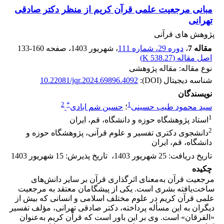
مبانی مرجعیت علمی قرآن کریم از منظر دکتر صادقی
تهرانی
پژوهش های قرآنی
مقاله 7
،
دوره 29، شماره 111
، شهریور 1403
، صفحه
133-160
اصل مقاله (
538.27 K
)
نوع مقاله: مقاله پژوهشی
شناسه دیجیتال (DOI):
10.22081/jqr.2024.69896.4092
نویسندگان
2
*
1
سید محمود طیب حسینی
؛
حسین شم ابادی
1
استاد پژوهشگاه حوزه و دانشگاه، قم، ایران
2
دانشجوی دکتری تفسیر و علوم قرآنی، پژوهشگاه حوزه و
دانشگاه، قم، ایران
تاریخ دریافت
:
25 شهریور 1403
،
تاریخ پذیرش
:
15 شهریور 1403
چکیده
مرجعیت قرآن به‌معنای اثرگذاری قرآن بر سایر دانش‌های
ساخت‌یافته بشری است. یکی از پیشگامان معتقد به مرجعیت
علمی قرآن کریم در علوم مختلف اسلامی و انسانی که بیش از
دیگران به این مسأله پرداخته، دکتر صادقی تهرانی، مؤلف تفسیر
«الفرقان» است. وی بر این باور است که قرآن کریم به‌عنوان