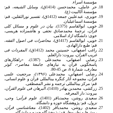
مؤسسۀ اسراء.
حر عاملی، محمدحسن (1414ق)،
وسایل الشیعه
، قم:
مؤسسۀ آل‎البیت (ع).
حویزی، عبدعلی‎بن جمعه (1412ق)، تفسیر نورالثقلین، قم:
مؤسسۀ اسماعیلیان.
خویی، ابوالقاسم (1375)،
بیان در علوم و مسائل کلی
قرآن
، ترجمۀ محمدصادق نجفی و هاشم‎زاده هریسی،
خوی: دانشگاه ازاد اسلامی.
خویی، ابوالقاسم (1417ق)،
محاضرات فی اصول الفقه
،
قم: طبع دارالهادی.
راغب اصفهانی، حسین‎بن محمد (1412ق)،
المفردات فی
غریب القرآن
، بیروت: دارالعلم.
رضایی اصفهانی، محمدعلی (1387)، «راهکارهای
پاسخگویی قرآن به نیازهای جامعۀ معاصر»،
کوثر
معارف
، شمارۀ 6، ص 45-80.
رضایی اصفهانی، محمدعلی (۱۳۹۶)،
مرجعیت
‌
علمی
قرآن
، مجموعه آثار کنگره بین‎المللی قرآن و علوم انسانی،
قم: مرکز بین‎المللی ترجمه و نشر المصطفی.
زرکشی، محمدبن بهادر (1410)،
البرهان فی علوم القرآن
،
بیروت: دار المعرفه.
سعیدی روشن، محمدباقر (1401)،
علوم قرآنی؛ وحی،
نزول
، قم: پژوهشگاه حوزه و دانشگاه.
سعیدی روشن، محمدباقر (1402)،
معناشناسی قرآن،
روش‌ها و نظریه‌ها
، قم: پژوهشگاه حوزه و دانشگاه.