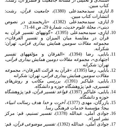
استنادی و تحلیلی از مسأله جامعیت و قلمرو آن
، رشت:
کتاب مبین.
ایازی، سیدمحمدعلی (1380)،
جامعیت قرآن
، رشت:
انتشارات کتاب مبین.
ایازی، سیدمحمدعلی (1382)، «تاریخمندى در نصوص
دینى»،
مجلۀ علوم حدیث
، شمارۀ 29، ص 44-71.
ایازی، سیدمحمدعلی (1395)، «گونه‏هاى تفسیر قرآن به
قرآن در مقایسۀ میان المیزان و تفسیر الفرقان»،
مجموعه مقالات سومین همایش بیداری قرآنی
‏، تهران:
شکرانه.
بابایی، رضا (1394)، «الفرقان و مؤلفه‏هاى تفسیر
اجتهادى»،
مجموعه مقالات دومین همایش بیداری قرآنی
،
تهران: شکرانه
بابایی، رضا (1395)، «قرآن به قرائت الفرقان»،
مجموعه
مقالات سومین همایش بیداری قرآنی
، تهران: شکرانه
بابایی، علی‎اکبر (1391)،
بررسی مکاتب و روش‌های
تفسیری
، قم: پژوهشگاه حوزه و دانشگاه.
بابایی، علی‎اکبر (1397)،
قواعد تفسیر قرآن
، قم: پژوهشگاه
حوزه و دانشگاه.
بازرگان، مهدی (1377)،
آخرت و خدا هدف رسالت انبیاء
،
بی‎جا: مؤسسۀ خدمات فرهنگی رسا.
جوادی آملی، عبدالله (1378)،
تفسیر تسنیم
، قم: مرکز
نشر اسراء.
جوادی آملی، عبدالله (1392)،
تفسیر موضوعی قرآن
، قم: