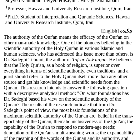
؛ Husayn Shamabadi
Seyyed Mahmoud Tayyeb Husayni
1
Professor, Hawza and University Research Institute, Qom, Iran
2
Ph.D. Student of Interpretation and Qur'anic Sciences, Hawza
and University Research Institute, Qom, Iran
چکیده
[English]
The authority of the Qur'an means the efficacy of the Qur'an on
other man-made knowledge. One of the pioneers believing in the
scientific authority of the Holy Qur'an in various Islamic and
human sciences, who has addressed this issue more than others, is
Dr. Sadeghi Tehrani, the author of
Tafs
ā
r
Al-Furq
ā
n
. He believes
that the Holy Qur'an, as a book of religion, is superior over
everything in terms of scientific authority, even traditions, and a
jurist should refer to the Holy Qur'an itself more than any other
source and get his knowledge and scientific needs from the
Qur'an. This research intends to answer the following question
with a descriptive-analytical method: "On what foundations has
Dr. Sadeghi based his view on the scientific authority of the
Qur'an? The results of the research indicate that from Dr.
Sadeghi's point of view, the most basic foundations of the
maximum scientific authority of the Qur'an are: belief in the trans-
epochality of the Qur'an; thematic inclusiveness of the Qur'an; the
capability of the Qur'an to respond to modern-age needs;
denotation of the Qur'an's multi-meaning words; the expandability
of the meaning of the words of the Qur'an and its authority, and