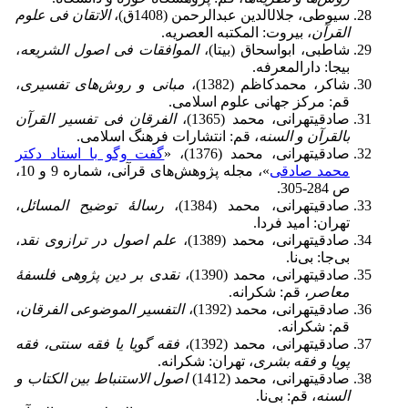
سیوطی، جلال‎الدین عبدالرحمن (1408ق)،
الاتقان فی علوم
القرآن
، بیروت: المکتبه العصریه.
شاطبی، ابواسحاق (بی‎تا)،
الموافقات فی اصول الشریعه
،
بی‎جا: دارالمعرفه.
شاکر، محمدکاظم (1382)،
مبانی و روش‌های تفسیری
،
قم: مرکز جهانی علوم اسلامی.
صادقی‎تهرانی، محمد (1365)،
الفرقان فی تفسیر القرآن
بالقرآن و السنه
، قم: انتشارات فرهنگ اسلامی.
صادقی‎تهرانی، محمد (1376)، «
گفت ‏وگو با استاد دکتر
محمد صادقی
»، مجله پژوهش‌های قرآنی، شماره 9 و 10،
ص 284-305.
صادقی‎تهرانی، محمد (1384)،
رسالۀ توضیح المسائل
،
تهران: امید فردا.
صادقی‎تهرانی، محمد (1389)،
علم اصول در ترازوی نقد
،
بی‌جا: بی‌نا.
صادقی‎تهرانی، محمد (1390)،
نقدى بر دین پژوهى فلسفۀ
معاصر
، قم: شکرانه.
صادقی‎تهرانی، محمد (1392)،
التفسیر الموضوعی الفرقان
،
قم: شکرانه.
صادقی‎تهرانی، محمد (1392)،
فقه گویا یا فقه سنتى، فقه
پویا و فقه بشرى
، تهران: شکرانه.‏
صادقی‎تهرانی، محمد (1412)
اصول الاستنباط بین الکتاب و
السنه
، قم: بی‌نا.