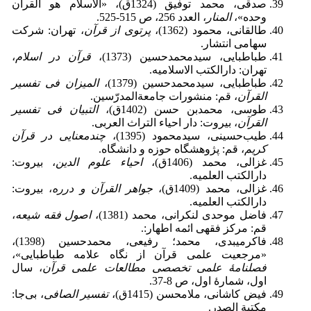
صدقی، محمد توفیق (1324ق)، «الاسلام هو القرآن
وحده»،
المنار
، العدد 256، ص 515-525.
طالقانی، محمود (1362)،
پرتوی از قرآن
، تهران: شرکت
سهامی انتشار.
طباطبایی، سید‎محمدحسین (1373)،
قرآن در اسلام
،
تهران: دارالکتب الاسلامیه.
طباطبایی، سید‎محمدحسین (1379)،
المیزان فی تفسیر
القرآن
، قم: منشورات جامعة‎المدرّسین.
طوسی، محمدبن حسن (1402ق)،
التبیان فی تفسیر
القرآن
، بیروت: دار احیاء التراث العربی.
طیب‌حسینی، سیدمحمود (1395)،
چندمعنایی در قرآن
کریم
، قم: پژوهشگاه حوزه و دانشگاه.
غزالی، محمد (1406ق)،
احیاء علوم الدین
، بیروت:
دارالکتب العلمیه.
غزالی، محمد (1409ق)،
جواهر القرآن و درره
، بیروت:
دارالکتب العلمیه.
فاضل موحدی لنکرانی، محمد (1381)،
اصول فقه شیعه
،
قم: مرکز فقهی ائمه اطهار:.
فاکر‌میبدی، محمد؛ رفیعی، محمدحسین (‌1398)،
«مرجعیت ‌علمی قرآن از نگاه علامه ‌طباطبایی»،
فصلنامۀ علمی تخصصی مطالعات علمی قرآن
، سال
اول، شمارۀ اول، ص 8-37.
فیض کاشانی، ملامحسن (1415ق)،
تفسیر الصافی
، بی‌جا:
مکتبة الصدر.