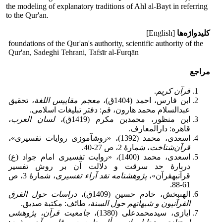
the modeling of explanatory traditions of Ahl al-Bayt in referring
to the Qur'an.
کلیدواژه‌ها
[English]
foundations of the Qur'an's authority, scientific authority of the
Qur'an, Sadeghi Tehrani, Tafsīr al-Furqān
مراجع
قرآن کریم
.
ابن فارس، احمد (1404ق)،
معجم مقاییس اللغة
، تحقیق
عبدالسلام محمد هارون، قم: دفتر تبلیغات اسلامی.
ابن منظور، محمدبن مکرم (1419ق)،
لسان العرب
،
قاهره: دارالمعارف.
اسعدی، محمد (1392)، «روش‎آموزی روایات تفسیری»،
قرآن‌شناخت
، شمارۀ 2، ص 27-40.
اسعدی، محمد (1400)، «روایت تفسیری امام جواد (ع)
دربارۀ حد سرقت و دلالت آن بر روش تفسیر
قرآن‎به‎قرآن»،
پژوهشنامه نقد آراء تفسیری
، شمارۀ 3، ص
61-88.
الهى‎بخش، خادم حسین (1409ق)،
دراسات حول الفرق
القرآنیون و شبهاتهم حول السنة
، طائف: مکتبة صدیق.
ایازی، سیدمحمدعلی (1380)،
جامعیت قرآن، پژوهشی