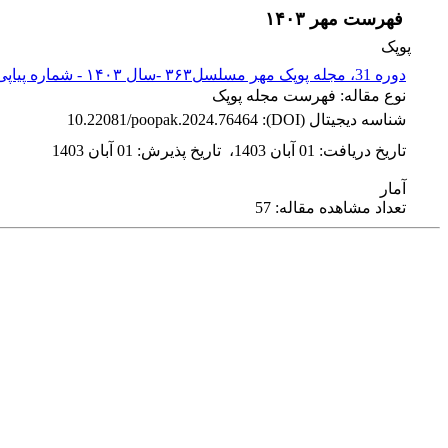
فهرست مهر ۱۴۰۳
پوپک
دوره 31، مجله پوپک مهر مسلسل۳۶۳ -سال ۱۴۰۳ - شماره پیاپی 363
نوع مقاله: فهرست مجله پوپک
شناسه دیجیتال (DOI):
10.22081/poopak.2024.76464
تاریخ دریافت
:
01 آبان 1403
،
تاریخ پذیرش
:
01 آبان 1403
آمار
تعداد مشاهده مقاله: 57