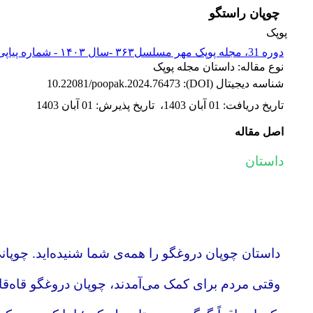
چوپان راستگو
پوپک
دوره 31، مجله پوپک مهر مسلسل۳۶۳ -سال ۱۴۰۳ - شماره پیاپی 363
نوع مقاله: داستان مجله پوپک
شناسه دیجیتال (DOI):
10.22081/poopak.2024.76473
تاریخ دریافت
:
01 آبان 1403
،
تاریخ پذیرش
:
01 آبان 1403
اصل مقاله
داستان
داستان چوپان دروغگو را همه‌ی شما شنیده‌اید. چوپان
وقتی مردم برای کمک می‌آمدند، چوپان دروغگو قاه‌قاه