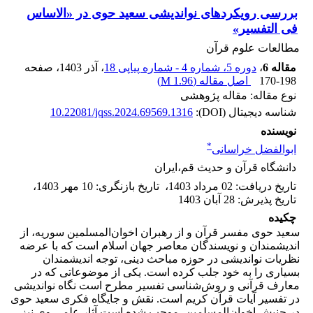
بررسی رویکردهای نواندیشی سعید حوی در «الاساس
فی التفسیر»
مطالعات علوم قرآن
مقاله 6
،
دوره 5، شماره 4 - شماره پیاپی 18
، آذر 1403
، صفحه
170-198
اصل مقاله (
1.96 M
)
نوع مقاله: مقاله پژوهشی
شناسه دیجیتال (DOI):
10.22081/jqss.2024.69569.1316
نویسنده
*
ابوالفضل خراسانی
دانشگاه قرآن و حدیث قم،ایران
تاریخ دریافت
:
02 مرداد 1403
،
تاریخ بازنگری
:
10 مهر 1403
،
تاریخ پذیرش
:
28 آبان 1403
چکیده
سعید حوی مفسر قرآن و از رهبران اخوان‌المسلمین سوریه، از
اندیشمندان و نویسندگان معاصر جهان اسلام است که با عرضه
نظریات نواندیشی در حوزه مباحث دینی، توجه اندیشمندان
بسیاری را به خود جلب کرده است. یکی از موضوعاتی که در
معارف قرآنی و روش‌شناسی تفسیر مطرح است نگاه نواندیشی
در تفسیر آیات قرآن کریم است. نقش و جایگاه فکری سعید حوی
در جنبش اخوان‌المسلمین، موجب شده است آثار علمی وی نیز،