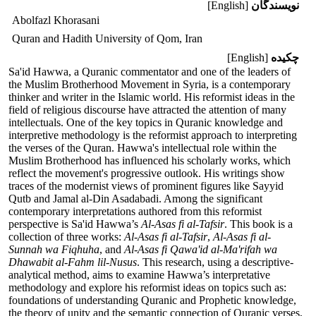
نویسندگان
[English]
Abolfazl Khorasani
Quran and Hadith University of Qom, Iran
چکیده
[English]
Sa'id Hawwa, a Quranic commentator and one of the leaders of
the Muslim Brotherhood Movement in Syria, is a contemporary
thinker and writer in the Islamic world. His reformist ideas in the
field of religious discourse have attracted the attention of many
intellectuals. One of the key topics in Quranic knowledge and
interpretive methodology is the reformist approach to interpreting
the verses of the Quran. Hawwa's intellectual role within the
Muslim Brotherhood has influenced his scholarly works, which
reflect the movement's progressive outlook. His writings show
traces of the modernist views of prominent figures like Sayyid
Qutb and Jamal al-Din Asadabadi. Among the significant
contemporary interpretations authored from this reformist
perspective is Sa'id Hawwa’s
Al-Asas fi al-Tafsir
. This book is a
collection of three works:
Al-Asas fi al-Tafsir
,
Al-Asas fi al-
Sunnah wa Fiqhuha
, and
Al-Asas fi Qawa'id al-Ma'rifah wa
Dhawabit al-Fahm lil-Nusus
. This research, using a descriptive-
analytical method, aims to examine Hawwa’s interpretative
methodology and explore his reformist ideas on topics such as:
foundations of understanding Quranic and Prophetic knowledge,
the theory of unity and the semantic connection of Quranic verses,