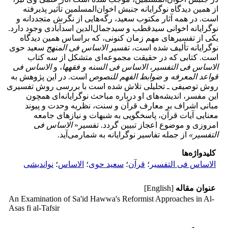
از همین دیدگاه نوگرایانه جنبش اخوان‌المسلمین تأثیر پذیرفته
است. در همه آثار مکتوب سعید، رگه‌هایی از نگرش متجددانه و
نوگرایانه اخوانی سیدقطب و سیدجمال‌الدین اسدآبادی وجود دارد.
یکی از تفسیرهای مهم زمان کنونی، که براساس همین دیدگاه
نوگرایانه تألیف شده است، تفسیر
الاساس فی المنهج
سعید حوی
است. کتابی که در حقیقت مجموعه‌ای متشکل از سه کتاب
الاساس فی التفسیر
،
الاساس فی السنه و فقهها
، و
الاساس فی
قواعد المعرفه و ضوابط الفهم للنصوص
است. در این پژوهش به
روش توصیفی ـ تحلیلی تلاش شده است با بررسی روش تفسیری
این مفسر، اندیشه‌های او درباره مباحث نوگرایانه‌ای همچون
مبانی اشراف بر معارف قرآن و سنت، نظریه وحدت و پیوند
معنایی آیات قرآن، پاسخگویی به شبهات و نیازهای جامعه
امروزی و موضوع اعجاز تبیین گردد. تفسیر«
الاساس فی
التفسیر»
از جمله تفاسیر نوگرایانه به شمارمی‌آید.
کلیدواژه‌ها
الاساس فی التفسیر
؛
قرآن
؛
سعید حوی
؛
الاساس
؛
نواندیشی
عنوان مقاله
[English]
An Examination of Sa'id Hawwa's Reformist Approaches in Al-
Asas fi al-Tafsir