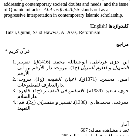
addressing contemporary societal doubts and needs, and the issue
of Quranic miracles.
Al-Asas fi al-Tafsir
stands out as a
progressive interpretation in contemporary Islamic scholarship.
کلیدواژه‌ها
[English]
Tafsir, Quran, Sa'id Hawwa, Al-Asas, Reformism
مراجع
* قرآن کریم
ابن جزى غرناطى،‏ ابوعبدالله محمد. (1416ق).
تفسیر
التسهیل و لعلوم التنزیل
(ج1). بیروت: دار الأرقم بن أبی
الأرقم.
امین، محسن. (1371ق).
اعیان الشیعه
(ج1). بیروت:
دارالتعارف للمطبوعات.
حوی، سعید. (1989م).
الاساس فی التفسیر
(ج1). قاهره:
دارالسلام.
معرفت، محمدهادی. (1386).
تفسیر و مفسران
(ج2). قم:
التمهید.
آمار
تعداد مشاهده مقاله: 607
تعداد دریافت فایل اصل مقاله: 268