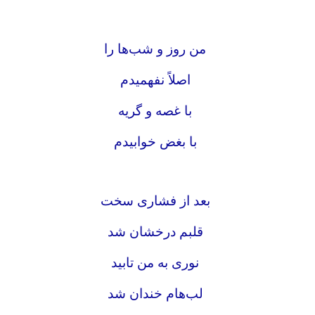
من روز و شب‌ها را
اصلاً نفهمیدم
با غصه و گریه
با بغض خوابیدم
بعد از فشاری سخت
قلبم درخشان شد
نوری به من تابید
لب‌هام خندان شد