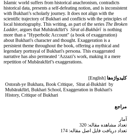
Islamic world suffers from historical anachronism, contradicts
historical data, presents a self-defeating notion, and is inconsistent
with Bukhari’s scholarly journey. It does not align with the
scientific trajectory of Bukhari and conflicts with the principles of
local historiography. This writing, as part of the series
The Broken
Ladder
, argues that Mubārakfūrī’s
Sīrat al-Bukhārī
is nothing
more than a "Hyperbolic Account" (a book of exaggeration)
about Bukhari's character and thought. Exaggeration is a
persistent theme throughout the book, offering a mythical and
legendary portrayal of Bukhari's persona. This exaggerated
narrative has also permeated ‘Azzazi’s work, making it a mere
repetition of Mubārakfūrī’s exaggerations.
کلیدواژه‌ها
[English]
Ostorah-ye Bukhara, Book Critique, Sīrat al-Bukhārī by
Mubārakfūrī, Bukhari School, Exaggeration in Bukhari's
History, Critique of Bukhari
مراجع
آمار
تعداد مشاهده مقاله: 320
تعداد دریافت فایل اصل مقاله: 174