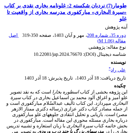
طومار(7) نردبان شکسته 2: غلونامه بخاری نقدی بر کتاب
«سیرة البخاری» مبارکفوری مدرسه بخاری از واقعیت تا
غلو
آینه پژوهش
دوره 35، شماره 208
، مهر و آبان 1403
، صفحه
319-350
اصل
مقاله (
1.06 M
)
نوع مقاله: پژوهشی
شناسه دیجیتال (DOI):
10.22081/jap.2024.76670
نویسنده
*
علی راد
تاریخ دریافت
:
18 آذر 1403
،
تاریخ پذیرش
:
18 آذر 1403
چکیده
این پژوهه بخشی از کتاب
اسطوره بخارا
است که به نقد تصویر
غلو آمیز و اغراق آلود محمد بن اسماعیل بخاری در کتاب
سیرة
البخاری
می­پردازد. این کتاب تالیف عبدالسّلام مبارکفوری است و
از جمله مصادر کتاب دکتر عزازی (رساله دکتری ممتاز الازهر
مصر) است. بازیابی و تحلیل انتقادی جلوه­های غلو مبارکفوری
درباره بخاری مسئله محوری این مقاله است. مبارکفوری در
بخش خاتمه کتاب
سیرة البخاری
با زبان استعاره و تشبیه تدریس
بخاری را در
مدرسه­ای بزرگ با چند درب ورودی
به تصویر می