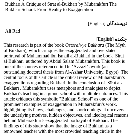
Bukhārī A Critique of Sīrat al-Bukhārī by Mubārakfūrī The
Bukhari School: From Reality to Exaggeration
نویسندگان
[English]
Ali Rad
چکیده
[English]
This research is part of the book
Ostorah-ye Bukhara
(The Myth
of Bukhara), which critiques the exaggerated and overstated
portrayal of Muhammad ibn Ismail al-Bukhari in the book
Sīrat
al-Bukhārī
authored by Abdul Salām Mubārakfūrī. This book is
one of the sources referenced in Dr. ‘Azzazi’s work (an
outstanding doctoral thesis from Al-Azhar University, Egypt). The
central focus of this article is the critical review of Mubārakfūrī’s
exaggerations regarding Bukhari. In the conclusion of
Sīrat al-
Bukhārī
, Mubārakfūrī uses metaphors and analogies to depict
Bukhari's teaching in a grand school with multiple entrances. This
article critiques this symbolic "Bukhari School" as one of the
prominent examples of exaggeration in Mubārakfūrī’s work,
highlighting its flaws, challenges, and shortcomings. It uncovers
the underlying motives, hidden objectives, and ideological reasons
behind Mubārakfūrī’s exaggerated portrayal of Bukhari. The
findings of this study show that the image of Bukhari as a
renowned teacher with the most crowded teaching circle in the