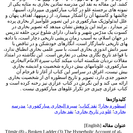
کشد. این مقاله به نقد این مدرسه نمادین بخاری به مثابه یکی از
نمونه های برجسته غلو در کتاب مبارکفوری می­پردازد، آسیب­ها،
چالش­ها و کاستی­ها آن را آشکار می­سازد، از زمینه­ها، اهداف پنهان و
علل ایدئولوژیک مبارکفوری در این تصویر غلوآمیز از بخاری پرده
بَر می­دارد . برایند این پژوهش نشان می­دهد که تصویر بخاری در
کسوت یک مدرّس شهیر و نامدار، دارای شلوغ ترین حلقه تدریس
در جهان اسلام، به آسیب زمان پریشی تاریخی دچار است، با داده­
های تاریخی ناسازگار است، انگاره­ای خودشکن و در تناقض با
سیر دانش اندوزی بخاری است، با سیر علمی بخاری انطباق ندارد،
با قواعد تاریخ نگاری محلی در تعارض است. این نگاشته در امتداد
مقالات نردبان شکسته اثبات می­کند کتاب
سیرة الامام البخاری
مبارکفوری، غلونامه­ای بیش درباره شخصیت و اندیشه بخاری
بیش نیست، اغراق در سراسر این کتاب از آغاز تا فرجام آن
حضور جدی دارد، تصویر و تاریخ اسطوره ای از شخصیت بخاری
ارائه می کند و این نگرش در کتاب عزازی نیز رخنه کرده است و
کتاب عزازی چیزی جز تکرار غلوهای مبارکفوری نیست .
کلیدواژه‌ها
اسطوره بخارا
؛
نقد کتاب
؛
سیرة البخاری مبارکفوری
؛
مدرسه
بخاری
؛
غلو در تاریخ بخاری
؛
نقد بخاری
عنوان مقاله
[English]
Tūmār (8) - Broken Ladder (3) The Hyperbolic Account of al-