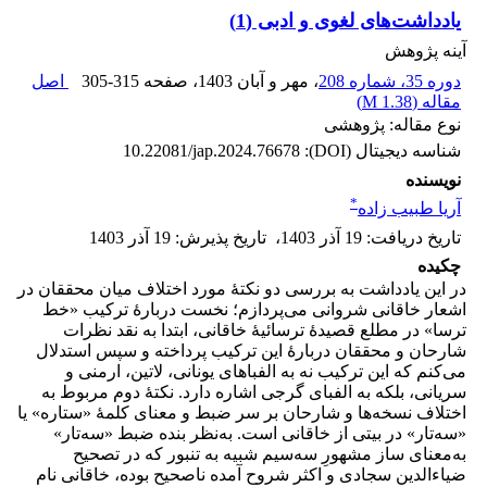
یادداشت‌های لغوی و ادبی (1)
آینه پژوهش
دوره 35، شماره 208
، مهر و آبان 1403
، صفحه
305-315
اصل
مقاله (
1.38 M
)
نوع مقاله: پژوهشی
شناسه دیجیتال (DOI):
10.22081/jap.2024.76678
نویسنده
*
آریا طبیب زاده
تاریخ دریافت
:
19 آذر 1403
،
تاریخ پذیرش
:
19 آذر 1403
چکیده
در این یادداشت به بررسی دو نکتۀ مورد اختلاف میان محققان در
اشعار خاقانی شروانی می‌پردازم؛ نخست دربارۀ ترکیب «خط
ترسا» در مطلع قصیدۀ ترسائیۀ خاقانی، ابتدا به نقد نظرات
شارحان و محققان دربارۀ این ترکیب پرداخته و سپس استدلال
می‌کنم که این ترکیب نه به الفباهای یونانی، لاتین، ارمنی و
سریانی، بلکه به الفبای گرجی اشاره دارد. نکتۀ دوم مربوط به
اختلاف نسخه‌ها و شارحان بر سر ضبط و معنای کلمۀ «ستاره» یا
«سه‌تار» در بیتی از خاقانی است. به‌نظر بنده ضبط «سه‌تار»
به‌معنای ساز مشهورِ سه‌سیم شبیه به تنبور که در تصحیح
ضیاءالدین سجادی و اکثر شروح آمده ناصحیح بوده، خاقانی نام