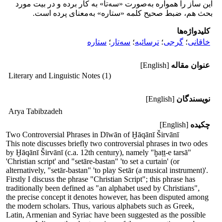
این ساز را همواره به‌صورت «سه‌تا» به کار برده و در بیت مورد
بحث هم، ضبط صحیح کلمه «ستاره» به‌معنای پرده است.
کلیدواژه‌ها
خاقانی
؛
گرجی
؛
ترسائیه
؛
سه‌تار
؛
ستاره
عنوان مقاله
[English]
Literary and Linguistic Notes (1)
نویسندگان
[English]
Arya Tabibzadeh
چکیده
[English]
Two Controversial Phrases in Dīwān of Ḫāqānī Širvānī
This note discusses briefly two controversial phrases in two odes
by Ḫāqānī Širvānī (c.a. 12th century), namely "ḫaṭṭ-e tarsā"
'Christian script' and "setāre-bastan" 'to set a curtain' (or
alternatively, "setār-bastan" 'to play Setār (a musical instrument)'.
Firstly I discuss the phrase "Christian Script"; this phrase has
traditionally been defined as "an alphabet used by Christians",
the precise concept it denotes however, has been disputed among
the modern scholars. Thus, various alphabets such as Greek,
Latin, Armenian and Syriac have been suggested as the possible