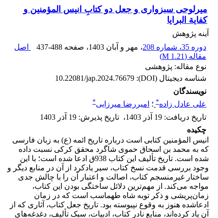
میرلوحی سبزواری و جعل دو کتابِ انیس المؤمنین و
کفایة البرایا
آینه پژوهش
دوره 35، شماره 208
، مهر و آبان 1403
، صفحه
437-488
اصل
مقاله (
1.21 M
)
نوع مقاله: پژوهشی
شناسه دیجیتال (DOI):
10.22081/jap.2024.76679
نویسندگان
*
*
علی عادل زاده
؛
امیررضا میرزایی
تاریخ دریافت
:
19 آذر 1403
،
تاریخ پذیرش
:
19 آذر 1403
چکیده
انیس المؤمنین کتابی است درباره تاریخ ائمه (ع) به زبان فارسی
که به محمد بن اسحاق حموی شاگرد محقق کرکی نسبت داده
شده است. تاریخ تألیف این کتاب 938ق ادعا شده است؛ با این
وجود بررسی قدمت نسخ کتاب، سیر یادکرد از آن در منابع دیگر و
ساختار غیرمنسجم کتاب، اصالت و اعتبار آن را با چالش جدی
مواجه می‌کند. از مهم‌ترین دلائل ساختگی بودن این کتاب،
زمان‌پریشی و ذکر توبه شاه طهماسب است که در زمان
ادعاشده هنوز به وقوع نپیوسته بود. تاریخ جعل کتاب، آثاری که از
آن یاد کرده‌اند، منابع نادرِ کتاب، ادبیات، سبک تألیف، دغدغه‌های