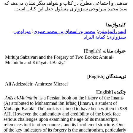
مذهبی و اجتماعی مطرح در کتاب و شواهد دیگر نشان می‌دهد که
سید محمد میرلوحی سبزواری مسئول جعل این کتاب است.
کلیدواژه‌ها
انیس المؤمنین
؛
محمد بن اسحاق بن محمد حموی
؛
میرلوحی
سبزواری
؛
کفایة البرایا
عنوان مقاله
[English]
Mīrluḥī Sabzivārī and the Forgery of Two Books: Anīs al-
Mu'minīn and Kifāyat al-Barāyā
نویسندگان
[English]
؛ Amirreza Mirzaei
Ali Adelzadeh
چکیده
[English]
Anīs al-Mu'minīn
is a Persian book on the history of the Imams
(A) attributed to Muhammad ibn Is'hāq Ḥimawī, a student of
Muhaqiq Karaki. The book is claimed to have been written in 938
AH. However, the authenticity and credibility of the book face
serious challenges upon examining the age of its manuscripts,
references to it in other sources, and its incoherent structure. One
of the key indicators of its forgery is the anachronism, particularly