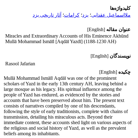
کلیدواژه‌ها
ملااسماعیل عقدایی
؛
یزد
؛
کرامات
؛
آثار تاریخی یزد
عنوان مقاله
[English]
Miracles and Extraordinary Accounts of His Eminence Akhūnd
Mullā Mohammad Ismāīl [Aqdāī Yazdī] (1188-1230 AH)
نویسندگان
[English]
Rasool Jafarian
چکیده
[English]
Mullā
Mohammad
Ismāīl
Aqdāī was one of the prominent
scholars of Yazd in the early 13th century AH, leaving behind a
large mosque as his legacy. His spiritual influence among the
people of Yazd has endured, as evidenced by the stories and
accounts that have been preserved about him. The present text
consists of narratives compiled by one of his descendants,
following the style of early traditionists, complete with chains of
transmission, detailing his miraculous acts. Beyond their
immediate content, these accounts shed light on various aspects of
the religious and social history of Yazd, as well as the prevalent
beliefs among its inhabitants.