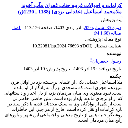
کرامات و احوالات غریبه جناب غفران مآب آخوند
ملامحمد اسماعیل [عقدایی یزدی] (1188 ـ 1230ق)
آینه پژوهش
دوره 35، شماره 209
، آذر و دی 1403
، صفحه
113-126
اصل
مقاله (
1.68 M
)
نوع مقاله: پژوهشی
شناسه دیجیتال (DOI):
10.22081/jap.2024.76693
نویسنده
*
رسول جعفریان
تاریخ دریافت
:
19 آذر 1403
،
تاریخ پذیرش
:
19 آذر 1403
چکیده
ملا اسماعیل عقدایی یکی از علمای برجسته یزد در اوائل قرن
سیزدهم هجری است که مسجدی بزرگ به یادگار از او مانده
است. نفوذ معنوی وی میان مردمان یزد، از دل اخبار و داستانهایی
که از او برجای مانده، پایدار بوده است. متن حاضر، خاطراتی
است از یکی از نوادگان وی به سبک محدثان قدیم با ذکر سند در
باره کرامات او نقل کرده است. فارغ از هر چیز، این خاطرات
روشنگر جنبه هایی از تاریخ مذهبی و اجتماعی این شهر و باورهای
رایج میان مردمان است.