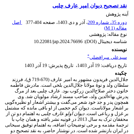
نقد تصحیح دیوان امیر عارف چلبی
آینه پژوهش
دوره 35، شماره 209
، آذر و دی 1403
، صفحه
377-404
اصل
مقاله (
1 M
)
نوع مقاله: پژوهشی
شناسه دیجیتال (DOI):
10.22081/jap.2024.76696
نویسنده
*
سیدعلی میرافضلی
تاریخ دریافت
:
19 آذر 1403
،
تاریخ پذیرش
:
19 آذر 1403
چکیده
جلال‌الدین فریدون مشهور به امیر عارف (670-719 ق)، فرزند
سلطان ولد و نوۀ مولانا جلال‌الدین بلخی است. مادرش فاطمه
خاتون دختر صلاح‌الدین زرکوب بود. عارف چلبی بعد از مرگ
پدرش بهاءالدین ولد، صاحب مسند ارشاد مولویان شد. وی
همچون پدر و جد خود شعر می‌گفت و بیشتر اشعار او نظیره‌گویی
بر اشعار مولاناست. دیوان کم حجمی از او باقی مانده که مشتمل
بر غزل و رباعی است.
دیوان اولو عارف چلبی
به اهتمام دو تن از
محققان ترک به سال 2013 در قونیه نشر یافته و همان چاپ با
ترجمۀ مقدمه و برخی توضیحاتِ اضافه، به اهتمام توفیق سبحانی
در ایران بازنشر شده است. در نوشتار حاضر،‌ به نقد تصحیح دو