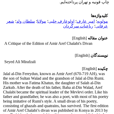
چاپ قونیه و تهران پرداخته‌ایم.
کلیدواژه‌ها
مولویه
؛
امیر عارف
؛
اولوعارف چلبی
؛
مولانا
؛
سلطان ولد
؛
شعر
عرفانی
؛
رباعیات سرگردان
عنوان مقاله
[English]
A Critique of the Edition of Amir Aref Chalabi's Divan
نویسندگان
[English]
Seyed Ali Mirafzali
چکیده
[English]
Jalal al-Din Fereydun, known as Amir Aref (670-719 AH), was
the son of Sultan Walad and the grandson of Jalal al-Din Rumi.
His mother was Fatima Khatun, the daughter of Salah al-Din
Zarkub. After the death of his father, Baha al-Din Walad, Aref
Chalabi became the spiritual leader of the Mevlevi order. Like his
father and grandfather, he was also a poet, with most of his poetry
being imitative of Rumi's style. A small divan of his poetry,
consisting of ghazals and quatrains, has survived. The first edition
of Amir Aref Chalabi’s divan was published in Konya in 2013 by