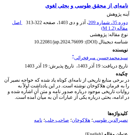
نامه‌ای از محقق طوسی و بحثی لغوی
آینه پژوهش
دوره 35، شماره 209
، آذر و دی 1403
، صفحه
313-322
اصل
مقاله (
1.2 M
)
نوع مقاله: پژوهشی
شناسه دیجیتال (DOI):
10.22081/jap.2024.76699
نویسنده
*
سیدمحمدحسین میرفخرائی
تاریخ دریافت
:
19 آذر 1403
،
تاریخ پذیرش
:
19 آذر 1403
چکیده
در برخی منابع تاریخی از نامه‌ای کوتاه یاد شده که خواجه نصیر آن
را به فرمان هلاکوخان نوشته است. در این یادداشت اولاً به
روایات تاریخی موجود درباره صدور نامه و متن آن اشاره شده و
در ادامه، بحثی درباره یکی از عبارات آن به میان آمده است.
کلیدواژه‌ها
نصیرالدین طوسی
؛
هلاکوخان
؛
صاحب حلب
؛
نامه
عنوان مقاله
[English]