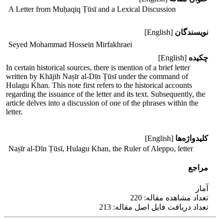
A Letter from Muḥaqiq Ṭūsī and a Lexical Discussion
نویسندگان
[English]
Seyed Mohammad Hossein Mirfakhraei
چکیده
[English]
In certain historical sources, there is mention of a brief letter
written by Khājih Naṣīr al-Dīn Ṭūsī under the command of
Hulagu Khan. This note first refers to the historical accounts
regarding the issuance of the letter and its text. Subsequently, the
article delves into a discussion of one of the phrases within the
letter.
کلیدواژه‌ها
[English]
Naṣīr al-Dīn Ṭūsī, Hulagu Khan, the Ruler of Aleppo, letter
مراجع
آمار
تعداد مشاهده مقاله: 220
تعداد دریافت فایل اصل مقاله: 213