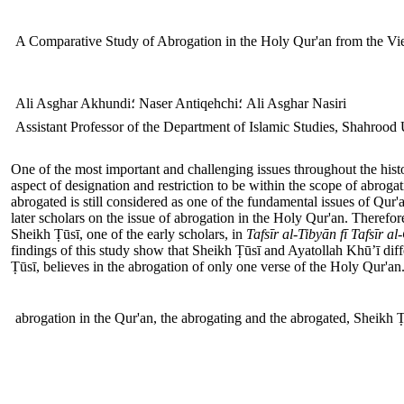
A Comparative Study of Abrogation in the Holy Qur'an from the Vi
Ali Asghar Akhundi؛ Naser Antiqehchi؛ Ali Asghar Nasiri
Assistant Professor of the Department of Islamic Studies, Shahrood
One of the most important and challenging issues throughout the histo
aspect of designation and restriction to be within the scope of abroga
abrogated is still considered as one of the fundamental issues of Qur
later scholars on the issue of abrogation in the Holy Qur'an. Therefo
Sheikh Ṭūsī, one of the early scholars, in
Tafs
ī
r al-Tiby
ā
n f
ī
Tafs
ī
r al
findings of this study show that Sheikh Ṭūsī and Ayatollah Khū’ī diffe
Ṭūsī, believes in the abrogation of only one verse of the Holy Qur'an
abrogation in the Qur'an, the abrogating and the abrogated, Sheikh Ṭ