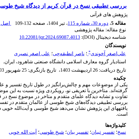
بررسی تطبیقی نسخ در قرآن کریم از دیدگاه شیخ طوسی 
پژوهش های قرآنی
مقاله 5
،
دوره 30، شماره 115
، تیر 1404
، صفحه
109-132
اصل م
نوع مقاله: مقاله پژوهشی
شناسه دیجیتال (DOI):
10.22081/jqr.2024.69087.4013
نویسندگان
*
علی‌اصغر آخوندی
؛
ناصر انطیقه‌چی
؛
علی اصغر نصیری
استادیار گروه معارف اسلامی دانشگاه صنعتی شاهرود، ایران.
تاریخ دریافت
:
26 اردیبهشت 1403
،
تاریخ بازنگری
:
25 شهریور 1403
چکیده
یکی از موضوعات مهم و چالش‌برانگیز در طول تاریخ تفسیر و عل
تفاوت و تشابه دیدگاه علمای متقدم و متاخر در موضوع نسخ در 
بررسی تطبیقی دیدگاه‌های شیخ طوسی از عالمان متقدم در تفس
یافته
های این پژوهش نشان می‌دهد شیخ طوسی و آیت‌الله خویی در ا
است.
کلیدواژه‌ها
نسخ
؛
تفسیر تبیان
؛
تفسیر بیان
؛
شیخ طوسی
؛
آیت الله خویی