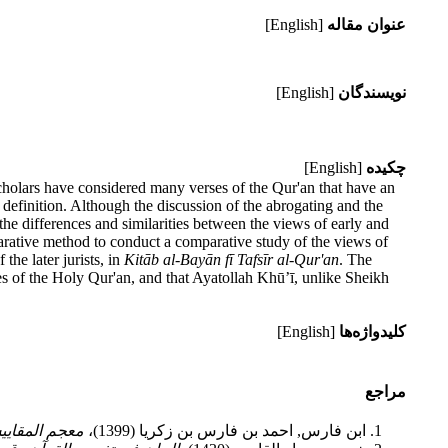
عنوان مقاله
[English]
نویسندگان
[English]
چکیده
[English]
 scholars have considered many verses of the Qur'an that have an
 definition. Although the discussion of the abrogating and the
the differences and similarities between the views of early and
mparative method to conduct a comparative study of the views of
the later jurists, in
Kit
ā
b al-Bay
ā
n f
ī
Tafs
ī
r al-Qur'an
. The
ses of the Holy Qur'an, and that Ayatollah Khū’ī, unlike Sheikh
کلیدواژه‌ها
[English]
مراجع
ابن فارس, احمد بن فارس بن زکریا (1399)،
معجم المقایی