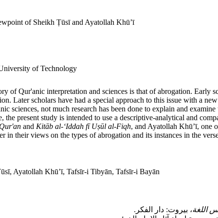
ewpoint of Sheikh Ṭūsī and Ayatollah Khū’ī
 University of Technology
ry of Qur'anic interpretation and sciences is that of abrogation. Early
tion. Later scholars have had a special approach to this issue with a new
'anic sciences, not much research has been done to explain and examine 
re, the present study is intended to use a descriptive-analytical and co
-Qur'an
and
Kit
ā
b al-
‘
Iddah f
ī
U
ṣū
l al-Fiqh
, and Ayatollah Khū’ī, one of 
r in their views on the types of abrogation and its instances in the ver
.
ūsī, Ayatollah Khū’ī, Tafsīr-i Tibyān, Tafsīr-i Bayān
س اللغة
، بیروت: دار الفکر.