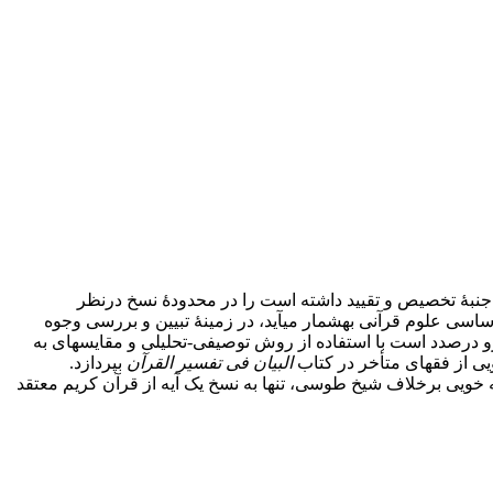
جنبۀ تخصیص و تقیید داشته است را در محدودۀ نسخ درنظر
گرفته‌اند. متأخرین با تعریفی نو، رویکردی ویژه‌ نسبت به این موضوع داشته‌اند. اگرچه همچنان بحث ناسخ و منسوخ از جملۀ موضوعات اساسی علوم قرآنی به‎شمار می‎آید، در زمینۀ تبیین و بررسی وجوه
رو درصدد است با استفاده از روش توصیفی-تحلیلی و مقایسه
ای به
ویی از فقهای متأخر در کتاب
البیان فی تفسیر القرآن
بپردازد.
ه خویی برخلاف شیخ طوسی، تنها به نسخ یک آیه از قرآن کریم معتقد