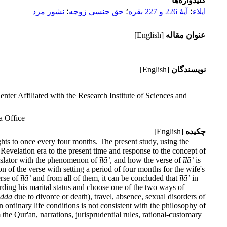
کلیدواژه‌ها
ایلاء
؛
آیۀ 226 و 227 بقره
؛
حق جنسی زوجه
؛
نشوز مرد
عنوان مقاله
[English]
نویسندگان
[English]
ter Affiliated with the Research Institute of Sciences and
a Office
چکیده
[English]
ghts to once every four months. The present study, using the
e Revelation era to the present time and response to the concept of
gislator with the phenomenon of
ī
l
ā’
, and how the verse of
ī
l
ā’
is
n of the verse with setting a period of four months for the wife's
erse of
ī
l
ā’
and from all of them, it can be concluded that
ī
l
ā’
in
garding his marital status and choose one of the two ways of
idda
due to divorce or death), travel, absence, sexual disorders of
in ordinary life conditions is not consistent with the philosophy of
the Qur'an, narrations, jurisprudential rules, rational-customary