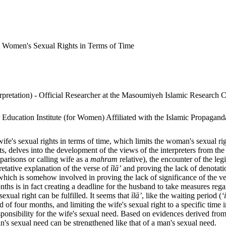
ng Women's Sexual Rights in Terms of Time
retation) - Official Researcher at the Masoumiyeh Islamic Research Cen
ducation Institute (for Women) Affiliated with the Islamic Propagand
ife's sexual rights in terms of time, which limits the woman's sexual ri
xts, delves into the development of the views of the interpreters from th
arisons or calling wife as a
mahram
relative), the encounter of the le
pretative explanation of the verse of
ī
l
ā’
and proving the lack of denotatio
f which is somehow involved in proving the lack of significance of the v
months is in fact creating a deadline for the husband to take measures re
sexual right can be fulfilled. It seems that
ī
l
ā’
, like the waiting period (
‘
d of four months, and limiting the wife's sexual right to a specific time 
ponsibility for the wife's sexual need. Based on evidences derived from 
an's sexual need can be strengthened like that of a man's sexual need.