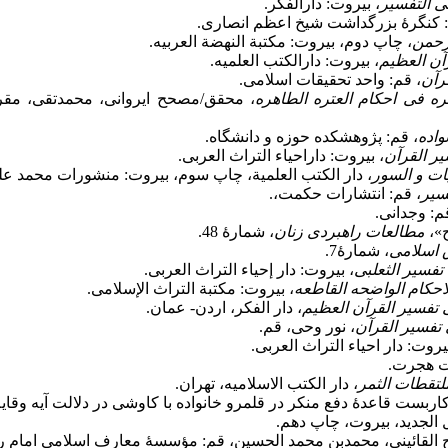
ی التفسیر
، بیروت: دارالفکر.
: کنگرۀ بزرگداشت شیخ اعظم انصاری.
لرحمن
، چاپ دوم، بیروت: مکتبة النهضة العربیه.
آن العظیم
، بیروت: دارالکتب العلمیه.
رآن
، قم: واحد تحقیقات اسلامی.
ره فی احکام العتره الطاهره
، محقق/مصحح ایروانی، محمدتقی، مقرم
واده
، قم: پژوهشکده حوزه و دانشگاه.
یر القرآن
، بیروت: داراحیاء التراث العربی.
ات و السور
، دار الکتب العلمیة، چاپ سوم، بیروت: منشورات محمد ع
کسیر
، قم: انتشارات حکمت،.
م: وجدانی.
مطالعات راهبردی زنان
، شمارۀ 48.
 اسلامی
، شمارۀ7.
تفسیر الثعلبی
، بیروت: دار إحیاء التراث العربی.
لاحکام الواضحه القاطعه
، بیروت: مکتبة التراث الإسلامی.
 تفسیر القرآن العظیم
، دار الفکر، اردن- عمان.
تفسیر القرآن
، نور وحی، قم.
وت: دار احیاء التراث العربی.
ت هجرت.
لتقطات الثمر
، دار الکتب الاسلامیه، تهران.
ل الجدید، بیروت، چاپ دهم.
القائینی، محمدبن محمد الحسین، قم: مؤسسۀ معارف اسلامی امام رضا