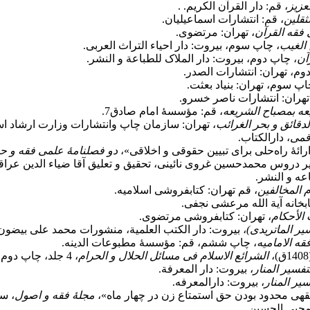
عزیز
، قم: دار القرآن الکریم. .
ثقلین
، قم: انتشارات اسماعیلیان.
 فقه القرآن
، تهران: مرتضوی.
 الغیب
، چاپ سوم، بیروت: دار احیاء التراث العربی.
آن
، چاپ دوم، بیروت: دار الملاک للطباعة و النشر.
وم، تهران: انتشارات الصدر.
چاپ سوم، تهران: بنیاد بعثت.‏
تهران: انتشارات ناصر خسرو.
عه بمصباح الشریعه
، قم: مؤسسۀ امام صادق7.
لدقائق و بحر الغرائب
، تهران: سازمان چاپ وانتشارات وزارت ارشاد اس
قمی
، دارالکتاب.
دو فصلنامۀ علمی فقه و حق
یر دروس محمدحسین غروی نائینی، تحقیق و تعلیق آقا ضیاء الدین عراق
عه و النشر.
 المخالفین
، قم تهران: کتابفروشی اسلامیه.
ابخانه آیة الله مرعشی نجفی.
 الأحکام
، تهران: کتابفروشی مرتضوی.
یر الماتریدى)
، بیروت: دار الکتب العلمیة، منشورات محمد علی بیضون
قه الامامیه
، چاپ ششم، قم: مؤسسۀ مطبوعات الدینه.
الشرائع الاسلام فی مسائل الحلال و الحرام
، 4 جلد، چاپ دوم، قم: مؤسسۀ اسماعیلیان.
تفسیر المنار
، بیروت: دار المعرفة.
یر المنار
، بیروت: دارالمعرفه.
مجلۀ فقه و اصول
، سال 
 محبی الحسین.