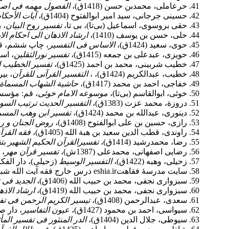
حرعاملی، محمدبن حسن (1418ق)،
الفصول مهمه فی اصول 
حسینی جرجانی، سید امیر ابوالفتوح (1404ق)،
آیات الأحکا
حقی بروسوی، اسماعیل (بی‌تا)، بی تا،
تفسیر روح البیان
، 
حلی، حسن بن یوسف (1410)،
ارشاد الاذهان الی احکام الا
حوی، سعید (1424ق)،
الاساس فی التفسیر
، چاپ ششم، قاه
حویزی، عبدعلی بن جمعه (1415ق)،
تفسیر نورالثقلین
، اسم
خطیب شربینی، محمد بن احمد (1425ق)،
تفسیر الخطیب ا
خطیب، عبدالکریم (1424ق)، ،
التفسیر القرآنی للقرآن
، بی
خفاجی، احمد بن محمد (1417ق)،
حاشیة الشهاب المسماة ع
خوئی، ابوالقاسم (بی‌تا)،
موسوعه الامام خوئی
، قم: مؤسسۀ 
دروزة، محمد عزت (1383ق)،
التفسیر الحدیث ترتیب الس
دینوری، عبدالله بن محمد (1424ق)،
تفسیر ابن وهب المسم
رازی، حسین بن علی ابوالفتوح (1408ق)،
روض الجنان و رو
راوندی، قطب الدین سعید بن هبة الله (1405ق)،
فقه القرآ
رضا، محمدرشید (1414ق)،
تفسیرالقرآن الحکیم الشهیر بتف
رضایی اصفهانی، محمدعلی (1387ش)،
تفسیر قرآن مهر
، 
زحیلی، وهبه (1422ق)،
التفسیر الوسیط
(زحیلی)، دار الف
سایت مدرسۀ فقاهتeshia.ir درس خارج فقه آیت الله شبیری زنجانی،23/7/1378.
سبزواری نجفی، محمد بن حبیب الله (1406ق)،
الجدید فی 
سبزواری نجفی، محمد بن حبیب الله (1419ق)،
ارشاد الاذه
سعدى، عبدالرحمن (1408ق)،‏
تیسیر الکریم الرحمن فی تفی
سیواسی، احمد بن محمود (1427ق)،
عیون التفاسیر
، دار ص
سیوطی، جلال الدین (1404ق)،
الدر المنثور فی تفسیر المأ