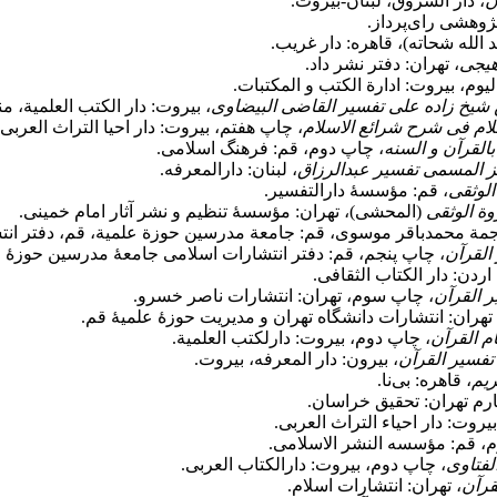
ن
، دار الشروق، لبنان-بیروت.
وهشی رای‌پرداز.
 الله شحاته)، قاهره: دار غریب.
هیجی
، تهران: دفتر نشر داد.
الیوم، بیروت: ادارة الکتب و المکتبات.
 شیخ زاده علی تفسیر القاضی البیضاوی
، بیروت: دار الکتب العلمیة،
لام فی شرح شرائع الاسلام
، چاپ هفتم، بیروت: دار احیا التراث العربی.
القرآن و السنه
، چاپ دوم، قم: فرهنگ اسلامی.
یز المسمی تفسیر عبدالرزاق
، لبنان: دارالمعرفه.
لوثقی
، قم: مؤسسۀ دارالتفسیر.
وة الوثقی
(المحشی)، تهران: مؤسسۀ تنظیم و نشر آثار امام خمینی.
جمة محمدباقر موسوی، قم: جامعة مدرسین حوزة علمیة، قم، دفتر انت
القرآن
، چاپ پنجم، قم: دفتر انتشارات اسلامی جامعۀ مدرسین حوزۀ ع
 اردن: دار الکتاب الثقافی.
ر القرآن
، چاپ سوم، تهران: انتشارات ناصر خسرو.
 تهران: انتشارات دانشگاه تهران و مدیریت حوزۀ علمیۀ قم.
م القرآن
، چاپ دوم، بیروت: دارلکتب العلمیة.
تفسیر القرآن
، بیرون: دار المعرفه، بیروت.
ریم
، قاهره: بی‌نا.
رم تهران: تحقیق خراسان.
بیروت: دار احیاء التراث العربی.
، قم: مؤسسه النشر الاسلامی.
لفتاوی
، چاپ دوم، بیروت: دارالکتاب العربی.
قرآن
، تهران: انتشارات اسلام.