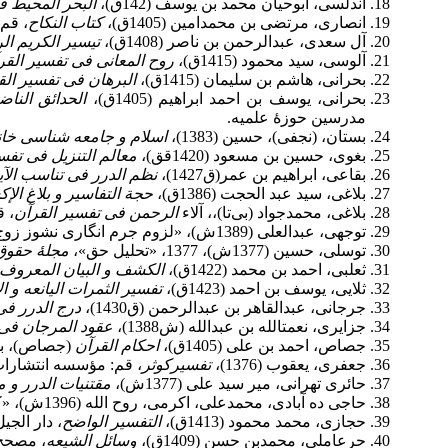
اندلسی، ابوحیان محمد بن یوسف (142ق)،
البحر المحیط ف
انصاری، مرتضی بن محمدامین (1405ق)،
کتاب النکاح
، قم
آل سعدی، عبدالرحمن بن ناصر (1408ق)،
تیسیر الکریم ا
آلوسى، سید محمود (1415ق)،
روح المعانى فى تفسیر القر
بحرانی، هاشم بن سلیمان (1415ق)،
البرهان فی تفسیر الق
بحرانی، یوسف بن احمد ابراهیم (1405ق)،
الحدائق الناض
مدرسین حوزۀ علمیه.
بستان، (نجفی)، حسین (1383)،
اسلام و جامعه شناسی خان
بغوی، حسین بن مسعود (1420قق)،
معالم التنزیل فی تفس
بقاعی، ابراهیم بن عمر(ق1427)،
نظم الدرر فی تناسب الآی
بلاغی، سید عبد الحجت (1386ق)،
حجة التفاسیر و بلاغ الإ
بلاغی، محمدجواد (بی‌تا)،، آلاء
الرحمن فی تفسیر القرآن
، ق
توجهی، عبدالعلی (1389ش)، «لزوم جرم انگاری نشوز زوج»،
توسلی، حسین (1377ش)، 1377، «تحلیل حق»،
مجلۀ حقوق
ثعلبی، احمد بن محمد (1422ق)،
الکشف و البیان المعروف 
ثلایی، یوسف بن احمد (1423ق)،
تفسیر الثمرات الیانعه و ا
جرجانی، عبدالقاهر بن عبدالرحمن (ق1430)،
درج الدرر فی
جزایری، نعمت‏الله بن عبدالله (ش1388)،
عقود المرجان فی 
جصاص، احمد بن علی (1405ق)،
احکام القرآن
(جصاص)، بیر
جعفری، یعقوب (1376)،
تفسیرکوثر
، قم: مؤسسه انتشارا
حائری تهرانی، میر سید علی (1377ش)،
مقتنیات الدرر و م
حاجی ده آبادی، محمدعلی، اکرمی، روح الله (1396ش)، «کاربست قاعدۀ دفع منکر در قلمرو خانواده با کاوشی در دلالت آیه وقایه»
حجازی، محمد محمود (1413ق)،
التفسیر الواضح
، دار الجی
حرعاملی، محمدبن حسن (1409ق)،
وسائل الشیعه
، مصحح 