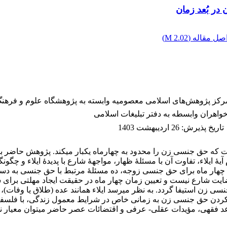
 در بُعد زمان
صل مقاله (
2.02 M
)
تاریخ پذیرش
:
26 اردیبهشت 1403
ت که حق جنسی زن را محدود به چهارماه یکبار می­کند. پژوهش حاضر ب
ایلاء، تفاوت آن با مسئلۀ ظهار، مواجهۀ شارع با پدیدۀ ایلاء و چگونگ
ان چهار ماه برای حق جنسی زوجه، ده مسئلۀ مرتبط با حق جنسی به دست 
ضایت شارع نیست و تعیین زمان چهار ماه در حقیقت ایجاد مهلتی برای
 جنسی زن استیفا گردد. به نظر می­رسد ایلاء همانند عده (طلاق یا و
د کردن حق جنسی زن به زمانی خاص در شرایط معمول زندگی، با فلسف
عد فقهی، مؤیدات عقلی- عرفی و اقتضائات عصر حاضر می­توان معیار ن