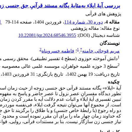
بررسی آیۀ ایلاء به‌مثابۀ یگانه مستند قرآنیِ حق جنسی زن
پژوهش های قرآنی
مقاله 4
،
دوره 30، شماره 114
، فروردین 1404
، صفحه
79-114
ا
نوع مقاله: مقاله پژوهشی
شناسه دیجیتال (DOI):
10.22081/jqr.2024.68546.3955
نویسندگان
2
1
*
مریم قوجائی خامنه
؛
فاطمه خسروپناه
1
دانش آموخته حوزوی (سطح 4 تفسیر تطبیقی)- محقق رسمی مرکز پژوهش‌های اسلامی معصومیه وابسته به پژوهشگاه علوم و فرهنگ دفتر تبلیغات
2
سطح 3 حوزه علمیه خواهران، موسسه علمی عالی معصومیه خواهران وابسطه به دفتر تبلیغات اسلامی
تاریخ دریافت
:
19 بهمن 1402
،
تاریخ بازنگری
:
31 فروردین 1403
،
چکیده
آیۀ «ایلاء» یگانه مستند قرآنی حق جنسی زوجه از حیث زمان اس
تطور دیدگاه مفسرانِ عصر نزول تا عصر حاضر و پاسخ به مفهوم آیۀ 
تبیین تفسیری آیۀ ایلاء و اثبات عدم دلالت آیه با مقرر کردن زم
است. از مجموع آنها می‌توان نتیجه گرفت ایلاء، فی‌نفسه موردر
دو راه رجوع (با رابطۀ خاص جنسی) و یا طلاق را برگزیند تا حق
که خداوند زمان چهار ماه را برای آن مقرر نموده است و محدو
نیاز جنسی زن سازگار نیست. بنا بر مستندات قرآنی، روایی، قوا