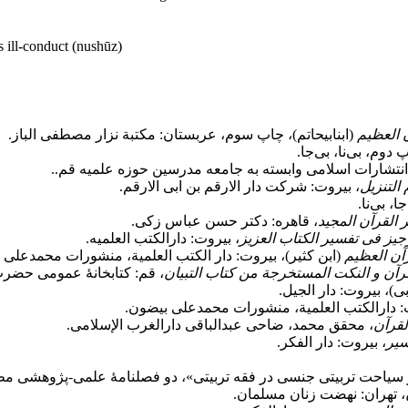
s ill-conduct (nushūz)
 العظیم
(ابن‏ابی‏حاتم)، چاپ سوم، عربستان: مکتبة نزار مصطفی الباز.
 دوم، بی‌نا، بی‌جا.
 انتشارات اسلامی وابسته به جامعه مدرسین حوزه علمیه قم..
التنزیل
، بیروت: شرکت دار الارقم بن ابی الارقم.
جا، بی‌نا.
 القرآن المجید
، قاهره: دکتر حسن عباس زکی.
جیز فى تفسیر الکتاب العزیز
، بیروت: دارالکتب العلمیه‏.
آن العظیم
(ابن کثیر)، بیروت: دار الکتب العلمیة، منشورات محمدعلی 
رآن و النکت المستخرجة من کتاب التبیان
، قم: کتابخانۀ عمومی حضرت
ی)، بیروت: دار الجیل.
: دارالکتب العلمیة، منشورات محمدعلی بیضون.
لقرآن
‏، محقق محمد، ضاحى عبدالباقى‏ دارالغرب الإسلامی‏.
سیر
، بیروت: دار الفکر.
، تهران: نهضت زنان مسلمان.