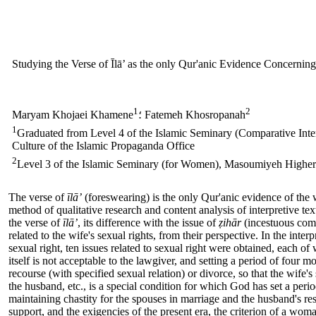
Studying the Verse of Īlā’ as the only Qur'anic Evidence Concerni
1
2
؛ Fatemeh Khosropanah
Maryam Khojaei Khamene
1
Graduated from Level 4 of the Islamic Seminary (Comparative Interp
Culture of the Islamic Propaganda Office
2
Level 3 of the Islamic Seminary (for Women), Masoumiyeh Higher E
The verse of
ī
l
ā’
(foreswearing) is the only Qur'anic evidence of the w
method of qualitative research and content analysis of interpretive te
the verse of
ī
l
ā’
, its difference with the issue of
ẓihār
(incestuous comp
related to the wife's sexual rights, from their perspective. In the inter
sexual right, ten issues related to sexual right were obtained, each o
itself is not acceptable to the lawgiver, and setting a period of four 
recourse (with specified sexual relation) or divorce, so that the wife's 
the husband, etc., is a special condition for which God has set a perio
maintaining chastity for the spouses in marriage and the husband's res
support, and the exigencies of the present era, the criterion of a wom