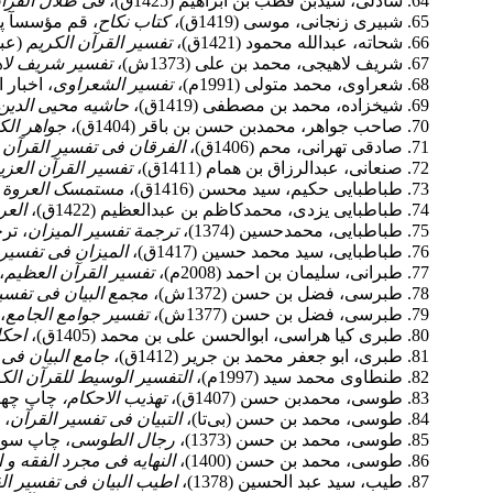
شاذلی، سیدبن قطب بن ابراهیم (1425ق)،
فی ظلال القرآ
شبیری زنجانی، موسی (1419ق)،
کتاب نکاح
، قم مؤسسآ پژ
شحاته، عبدالله محمود (1421ق)،
تفسیر القرآن الکریم
(عبد
شریف لاهیجی، محمد بن علی (1373ش)،
تفسیر شریف لا
شعراوی، محمد متولی (1991م)، ‏
تفسیر الشعراوی
، اخبار 
شیخ‏زاده، محمد بن مصطفی (1419ق)،
حاشیه محیی الدین
صاحب جواهر، محمدبن حسن بن باقر (1404ق)،
جواهر الک
صادقی تهرانی، محم (1406ق)،
الفرقان فی تفسیر القرآن ب
صنعانی، عبدالرزاق بن همام (1411ق)،
تفسیر القرآن العز
طباطبایی حکیم، سید محسن (1416ق)،
مستمسک العروة ا
طباطبایی یزدی، محمدکاظم بن عبدالعظیم (1422ق)،
العر
طباطبایی، محمدحسین (1374)،
ترجمة تفسیر المیزان
، تر
طباطبایی، سید محمد حسین (1417ق)،
المیزان فی تفسیر 
طبرانی، سلیمان بن احمد (2008م)،
تفسیر القرآن العظیم
،
طبرسی، فضل بن حسن (1372ش)،
مجمع البیان فی تفسی
طبرسی، فضل بن حسن (1377ش)،
تفسیر جوامع الجامع
،
طبری کیا هراسی، ابوالحسن علی بن محمد (1405ق)،
احکا
طبری، ابو جعفر محمد بن جریر (1412ق)،
جامع البیان فی 
طنطاوی محمد سید (1997م)،
التفسیر الوسیط للقرآن الک
طوسی، محمدبن حسن (1407ق)،
تهذیب الاحکام،
چاپ چها
طوسی، محمد بن حسن (بی‌تا)‏،
التبیان فی تفسیر القرآن
، 
طوسی، محمد بن حسن (1373)،
رجال الطوسی
، چاپ سوم
طوسی، محمد بن حسن (1400)،
النهایه فی مجرد الفقه و ا
طیب، سید عبد الحسین (1378)،
اطیب البیان فی تفسیر ال