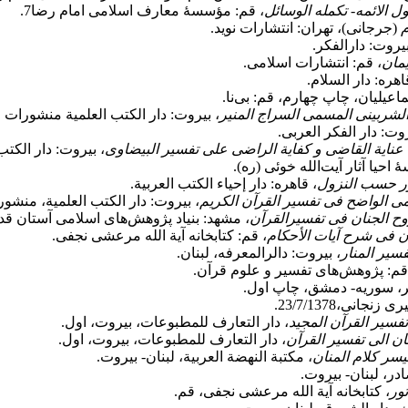
الائمه- تکمله الوسائل
، قم: مؤسسۀ معارف اسلامی امام رضا7.
م
(جرجانی)، تهران: انتشارات نوید.
بیروت: دارالفکر.
یمان
، قم: انتشارات اسلامی.
ره: دار السلام.
اعیلیان، چاپ چهارم، قم: بی‌نا.
لشربینی المسمی السراج المنیر
، بیروت: دار الکتب العلمیة منشورات 
روت: دار الفکر العربی.
نایة القاضی و کفایة الراضی علی تفسیر البیضاوی
، بیروت: دار الکت
احیا آثار آیت‌الله خوئی (ره).
ور حسب النزول
، قاهره: دار إحیاء الکتب العربیة.
ی الواضح فی تفسیر القرآن الکریم
، بیروت: دار الکتب العلمیة، منش
ح الجنان فی تفسیرالقرآن
، مشهد: بنیاد پژوهش‌های اسلامی آستان 
ن فی شرح آیات الأحکام
، قم: کتابخانه آیة الله مرعشی نجفی.
سیر المنار
، بیروت: دالرالمعرفه، لبنان.
قم: پژوهش‌های تفسیر و علوم قرآن.
کر، سوریه- دمشق، چاپ اول.
تفسیر القرآن المجید
، دار التعارف للمطبوعات، بیروت، اول.
ان الی تفسیر القرآن
، دار التعارف للمطبوعات، بیروت، اول.
سر کلام المنان
، مکتبة النهضة العربیة، لبنان- بیروت‏‏.
ادر، لبنان- بیروت.
ثور
، کتابخانه آیة الله مرعشی نجفی، قم.