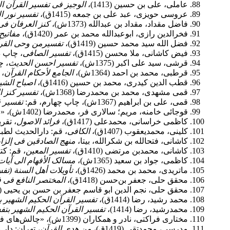
عاملی، علی بن حسین (1413)،
الوجیز فی تفسیر القرآن ال
عروسی حویزی، عبد علی بن جمعه (1415ق)،
تفسیر نور ال
فاضل مقداد، مقداد بن عبدالله (1373ش)،
کنز العرفان فی
فخرالدین رازی، ابوعبدالله محمد بن عمر (1420ق)،
مفاتیح
فضل الله سید محمد حسین (1419ق)،
تفسیرمن وحی القر
فیض کاشانی، ملا محسن (1415ق)،
تفسیر الصافی
، چاپ د
قرشى، سید على اکبر (1375ش)،
تفسیر احسن الحدیث
، ‏
قرطبی، محمد بن احمد (1364ش)،
الجامع لأحکام القرآن
، 
قطب الدین کیدری، محمد بن حسین (1416ق)،
اصباح الشی
قمی مشهدی، محمد بن محمدرضا (1368ش)،
تفسیر کنز ا
قمی، علی بن ابراهیم (1367ش)، چاپ چهارم، قم:
تفسیر 
قوجائی خامنه، مریم؛ سالاری فر، محمدرضا (1402ش)، «ارائۀ راه‌حلی برای تبیین حقوقی و اخلاقی»،
کاظمی خراسانی، محمدعلی (1417ق)،
فرائد الاصول
، تقر
کلینی، محمدیعقوب (1407ق)،
الکافی
، قم: دارالحدیث لطبا
کاشانی، فتح‏الله بن شکرالله، بی­تا،
منهج الصادقین فی إلزام
کاشانی، محمدبن مرتضی (1410ق)،
تفسیر المعین
، قم: کت
کاظمی، جواد بن سعید (1365ش)،
مسالک الأفهام الی آیات
ماتریدى، محمد بن محمد (1426ق)،
تأویلات أهل السنة (تفس
محقق حلی، جعفر بن‌حسن (1418ق)،
المختصر النافع فی ف
محقق حلی، نجم الدین ابو قاسم جعفر بن حسن بن یحیی (1408ق)،
محمد رشید، رضا (1414ق)،
تفسیر القرآن الحکیم الشهیر ب
محمدرشید، رضا (1414)،
تفسیر القرآن الحکیم الشهیر بتفس
مختاری فراکتی، نادر و همکاران (1399ش)، «چالش‌های فقهی محدود بودن حق استمتاع زن در چهار ماه»،
مدرسی، محمدتقی (1419ق)،
من هدی القرآن
، تهران: دار