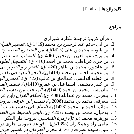
کلیدواژه‌ها
[English]
مراجع
قرآن کریم؛ ترجمۀ مکارم شیرازی.
ابن ابی حاتم عبدالرحمن بن محمد (1419 ق)،
تفسیر القرآن
ابن بابویه، محمدبن علی (1413ق)،
من لایحضره الفقیه
، چاپ
ابن براج، عبدالعزیز بن تحریر (1406ق)،
المهذب
، قم: دفتر
ابن جزی غرناطی، محمد بن احمد (1416ق)،
التسهیل لعلوم 
ابن عاشور، محمد بن طاهر (1420ق)،
التحریر و التنویر
، بی‌
ابن عجیبه، احمد بن محمد (1419ق)،
البحر المدید فی تفسیر
ابن عطیه اندلسى، عبدالحق بن غالب (1422ق)‏،
المحرر الو
ابن کثیر دمشقی، اسماعیل بن عمرو (1419ق)،
تفسیر القر
ابن‏ادریس، محمد بن احمد (1409ق)،
المنتخب من تفسیر الق
ابن‏عربی، محمد بن عبدالله (1408ق)،
احکام القرآن
(ابن عرب
ابن‏عرفه، محمد بن محمد (2008م)،
تفسیر ابن عرفة
، بیروت
ابن‏هائم، احمد بن محمد (1423ق)، ‏
التبیان فى تفسیر غریب ا
ابوحیان، محمد بن یوسف (1420ق)،
البحر المحیط فی التف
ابوزهره، محمد (بی‌تا)،
زهرة التفاسیر
، بیروت: دار الفکر.
امامی راد و همکاران (1398ش)، «قواعد عمومی جاری در سیاحت تربیتی جنسی در فقه تربیتی»، دو فصلنامۀ علمی-پژوهشی مطالعات فقه تربیتی، شمارۀ 12.
امین، سیده نصرت (1361)، مخزن
العرفان در تفسیر قرآن